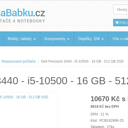
bku
.cz
0 ks 
Mobily, tablety
Komponenty
Doplňky, SW
Vše o n
Repasované počítače
Dell Precision 3440 - i5-10500 - 16 GB - 512 GB SSD
 3440 - i5-10500 - 16 GB - 
10670
Kč s
8818
Kč bez DPH
DPH : 21 %
Kód : PCB242896-25
Skladem : 27ks