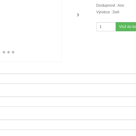
Dostupnost : Ano
Výrobce : Dell
Vlož do k