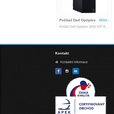
Dell Optiplex 5060
4690,-
Dell Optiplex 5060 Micro - i5-8500T
Dell OptiPlex 7050
4350,-
- 8 GB - 128 GB SSD - Wifi
Dell OptiPlex 7050 Micro
Kontakt
Kontaktní informace