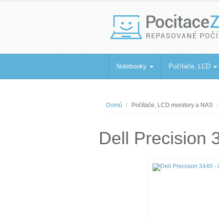
PocitaceZaBa
Repasované počítače a notebooky
Notebooky
Počítače, LCD
Domů
Počítače, LCD monitory a NAS
Dell Precision