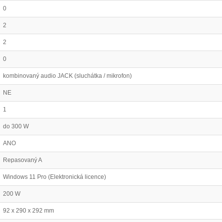
0
2
2
0
kombinovaný audio JACK (sluchátka / mikrofon)
NE
1
do 300 W
ANO
Repasovaný A
Windows 11 Pro (Elektronická licence)
200 W
92 x 290 x 292 mm