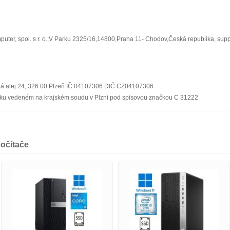
ter, spol. s r. o.;V Parku 2325/16,14800,Praha 11- Chodov,Česká republika, sup
ská alej 24, 326 00 Plzeň IČ 04107306 DIČ CZ04107306
říku vedeném na krajském soudu v Plzni pod spisovou značkou C 31222
očítače