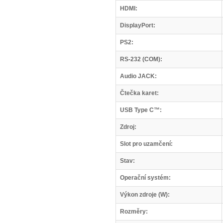
HDMI:
DisplayPort:
PS2:
RS-232 (COM):
Audio JACK:
Čtečka karet:
USB Type C™:
Zdroj:
Slot pro uzamčení:
Stav:
Operační systém:
Výkon zdroje (W):
Rozměry: