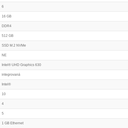
6
16 GB
DDR4
512 GB
SSD M.2 NVMe
NE
Intel® UHD Graphics 630
integrovaná
Intel®
10
4
5
1 GB Ethernet