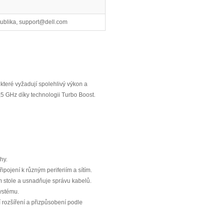
publika, support@dell.com
které vyžadují spolehlivý výkon a
4,5 GHz díky technologii Turbo Boost.
hy.
pojení k různým periferiím a sítím.
 stole a usnadňuje správu kabelů.
ystému.
í rozšíření a přizpůsobení podle