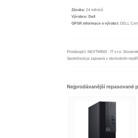
Záruka:
24 měsíců
Výrobce:
Dell
GPSR informace o výrobci:
DELL Compu
Prodávající: NEXTWIND - IT s.r.o, Slovan
Společnost je zapsaná v obchodním rejst
Nejprodávanější repasované p