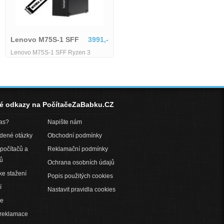
HP EliteDesk 800
6179,-
HP EliteDesk 800 G4 TWR - i5-
Lenovo M75S-1 SFF
3991,
8500 - 16 GB - 256 GB SSD
Lenovo M75S-1 SFF Ryzen 3
3200G - 8 GB - 256 GB SSD
né odkazy na PočítačeZaBabku.CZ
pas?
Napište nám
adené otázky
Obchodní podmínky
počítačů a
Reklamační podmínky
ů
Ochrana osobních údajů
ke stažení
Popis použitých cookies
í
Nastavit pravidla cookies
ce
 reklamace