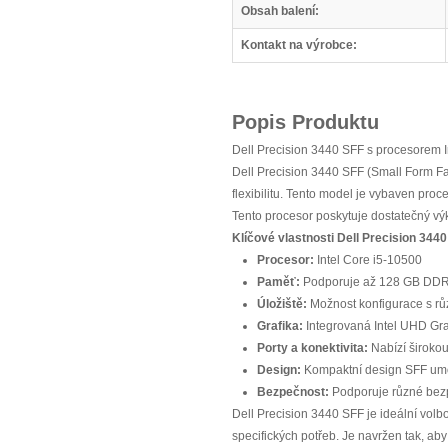
Obsah balení:
Kontakt na výrobce:
Popis Produktu
Dell Precision 3440 SFF s procesorem I
Dell Precision 3440 SFF (Small Form Fac
flexibilitu. Tento model je vybaven pro
Tento procesor poskytuje dostatečný vý
Klíčové vlastnosti Dell Precision 3440
Procesor:
Intel Core i5-10500
Paměť:
Podporuje až 128 GB DDR4 
Úložiště:
Možnost konfigurace s růz
Grafika:
Integrovaná Intel UHD Grap
Porty a konektivita:
Nabízí širokou
Design:
Kompaktní design SFF umož
Bezpečnost:
Podporuje různé bezpe
Dell Precision 3440 SFF je ideální volbo
specifických potřeb. Je navržen tak, ab