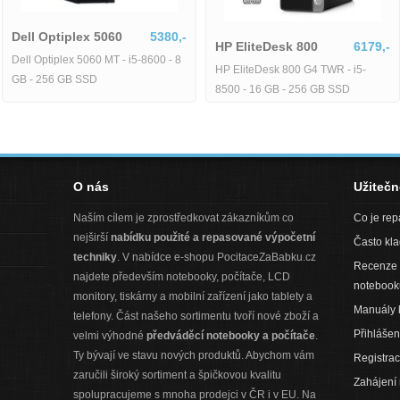
Dell Optiplex 5060
5380,-
Dell Optiplex 5060 MT - i5-8600 - 8
Počítač Dell Optiplex
4934,-
GB - 256 GB SSD
Počítač Dell Optiplex 3060 SFF i5-
8400/8/128 SSD M.2/Win 11 Pro-
RP706-i5-8-128
O nás
Užiteč
Naším cílem je zprostředkovat zákazníkům co
Co je re
nejširší
nabídku použité a repasované výpočetní
Často kl
techniky
. V nabídce e-shopu PocitaceZaBabku.cz
Recenze 
najdete především notebooky, počítače, LCD
notebook
monitory, tiskárny a mobilní zařízení jako tablety a
Manuály 
telefony. Část našeho sortimentu tvoří nové zboží a
Přihlášen
velmi výhodné
předváděcí notebooky a počítače
.
Ty bývají ve stavu nových produktů. Abychom vám
Registra
zaručili široký sortiment a špičkovou kvalitu
Zahájení
spolupracujeme s mnoha prodejci v ČR i v EU. Na