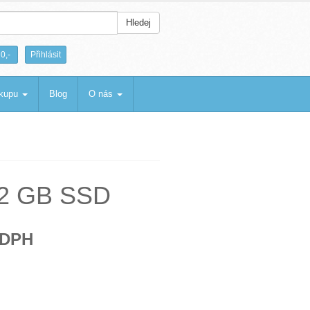
Hledej
|
0,-
Přihlásit
ákupu
Blog
O nás
512 GB SSD
 DPH