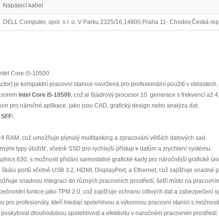
Napájecí kabel
DELL Computer, spol. s r. o. V Parku 2325/16,14800,Praha 11- Chodov,Česká re
ntel Core i5-10500
tor) je kompaktní pracovní stanice navržená pro profesionální použití v oblastech, 
cesorem
Intel Core i5-10500
, což je 6jádrový procesor 10. generace s frekvencí až 
kon pro náročné aplikace, jako jsou CAD, grafický design nebo analýza dat.
 SFF:
RAM, což umožňuje plynulý multitasking a zpracování větších datových sad.
nými typy úložišť, včetně SSD pro rychlejší přístup k datům a zrychlení systému.
hics 630, s možností přidání samostatné grafické karty pro náročnější grafické úlo
 škálu portů včetně USB 3.2, HDMI, DisplayPort, a Ethernet, což zajišťuje snadné při
ňuje snadnou integraci do různých pracovních prostředí, šetří místo na pracovním
čnostní funkce jako TPM 2.0, což zajišťuje ochranu citlivých dat a zabezpečení s
u pro profesionály, kteří hledají spolehlivou a výkonnou pracovní stanici s možnost
y poskytoval dlouhodobou spolehlivost a efektivitu v náročném pracovním prostředí.