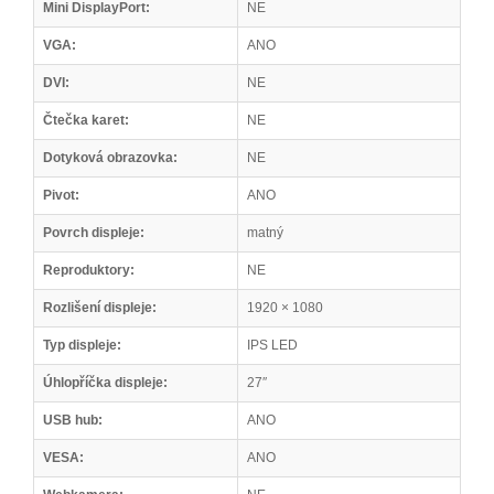
Mini DisplayPort:
NE
VGA:
ANO
DVI:
NE
Čtečka karet:
NE
Dotyková obrazovka:
NE
Pivot:
ANO
Povrch displeje:
matný
Reproduktory:
NE
Rozlišení displeje:
1920 × 1080
Typ displeje:
IPS LED
Úhlopříčka displeje:
27″
USB hub:
ANO
VESA:
ANO