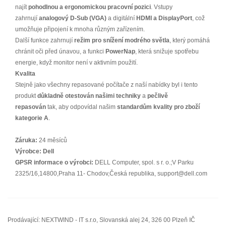
najít
pohodlnou a ergonomickou pracovní pozici
. Vstupy
zahrnují
analogový D-Sub (VGA)
a digitální
HDMI a DisplayPort
, což
umožňuje připojení k mnoha různým zařízením.
Další funkce zahrnují
režim pro snížení modrého světla
, který pomáhá
chránit oči před únavou, a funkci
PowerNap
, která snižuje spotřebu
energie, když monitor není v aktivním použití.
Kvalita
Stejně jako všechny repasované počítače z naší nabídky byl i tento
produkt
důkladně otestován našimi techniky
a
pečlivě
repasován
tak, aby odpovídal našim
standardům kvality pro zboží
kategorie A
.
Záruka:
24 měsíců
Výrobce:
Dell
GPSR informace o výrobci:
DELL Computer, spol. s r. o.;V Parku
2325/16,14800,Praha 11- Chodov,Česká republika, support@dell.com
Prodávající: NEXTWIND - IT s.r.o, Slovanská alej 24, 326 00 Plzeň IČ