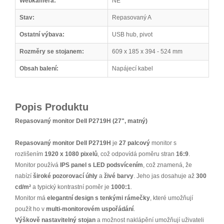
Webkamera:
NE
Stav:
Repasovaný A
Ostatní výbava:
USB hub, pivot
Rozměry se stojanem:
609 x 185 x 394 - 524 mm
Obsah balení:
Napájecí kabel
Popis Produktu
Repasovaný monitor Dell P2719H (27", matný)
Repasovaný monitor Dell P2719H
je
27 palcový
monitor s
rozlišením
1920 x 1080 pixelů
, což odpovídá poměru stran
16:9
.
Monitor používá
IPS panel s LED podsvícením
, což znamená, že
nabízí
široké pozorovací úhly
a
živé barvy
. Jeho jas dosahuje až
300
cd/m²
a typický kontrastní poměr je
1000:1
.
Monitor má
elegantní design s tenkými rámečky
, které umožňují
použít ho v
multi-monitorovém uspořádání
.
Výškově nastavitelný stojan
a možnost naklápění umožňují uživateli