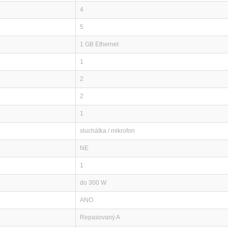
4
5
1 GB Ethernet
1
2
2
1
sluchátka / mikrofon
NE
1
do 300 W
ANO
Repasovaný A