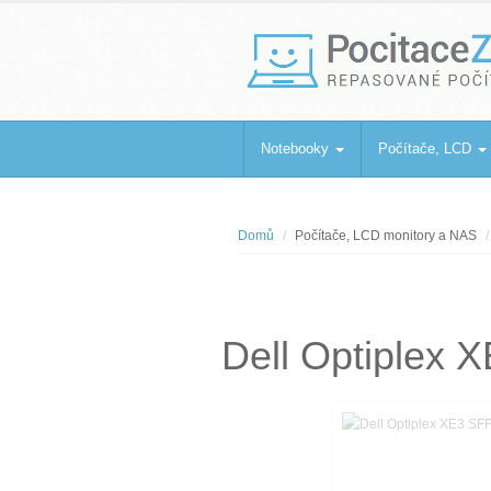
PocitaceZaBa
Repasované počítače a notebooky
Notebooky
Počítače, LCD
Domů
Počítače, LCD monitory a NAS
Dell Optiplex 