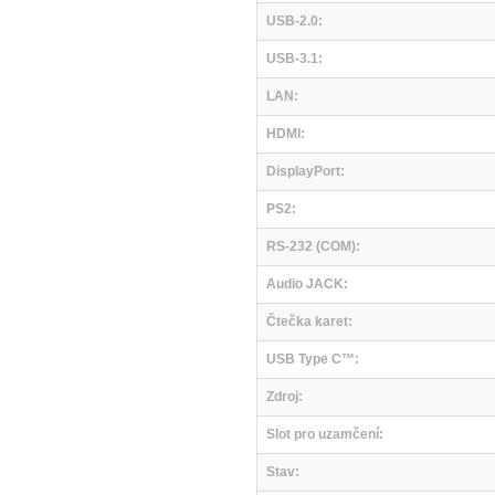
USB-2.0:
USB-3.1:
LAN:
HDMI:
DisplayPort:
PS2:
RS-232 (COM):
Audio JACK:
Čtečka karet:
USB Type C™:
Zdroj:
Slot pro uzamčení:
Stav: