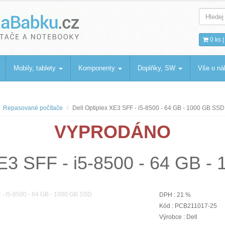
bku
.cz
0 ks 
Mobily, tablety
Komponenty
Doplňky, SW
Vše o n
Repasované počítače
Dell Optiplex XE3 SFF - i5-8500 - 64 GB - 1000 GB SSD
VYPRODÁNO
XE3 SFF - i5-8500 - 64 GB 
DPH : 21 %
Kód : PCB211017-25
Výrobce : Dell