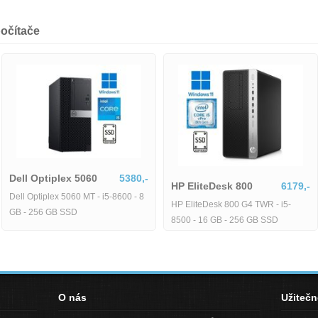
očítače
Dell Optiplex 5060
5380,-
HP EliteDesk 800
Dell Optiplex 5060 MT - i5-8600 - 8
HP EliteDesk 800 G4 TWR - i
34,-
GB - 256 GB SSD
8500 - 16 GB - 256 GB SSD
 i5-
o-
O nás
Užiteč