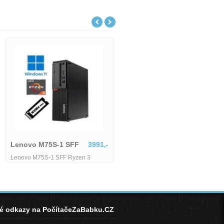
6179,-
5-
Lenovo M75S-1 SFF
3991,-
Lenovo M75S-1 SFF Ryzen 3
3200G - 8 GB - 256 GB SSD
né odkazy na PočítačeZaBabku.CZ