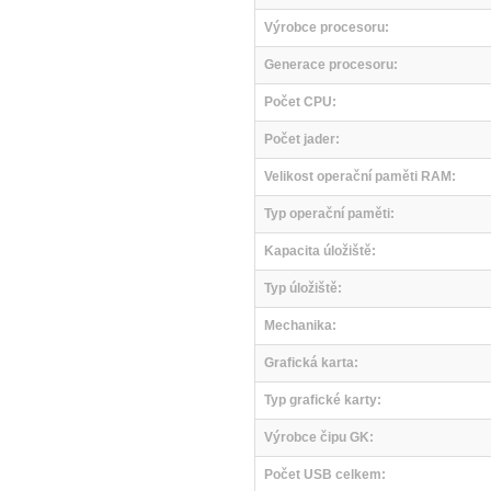
Výrobce procesoru:
Generace procesoru:
Počet CPU:
Počet jader:
Velikost operační paměti RAM:
Typ operační paměti:
Kapacita úložiště:
Typ úložiště:
Mechanika:
Grafická karta:
Typ grafické karty:
Výrobce čipu GK:
Počet USB celkem: