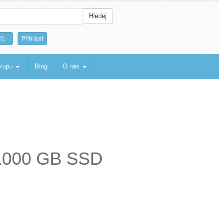
Hledej
|
0,-
Přihlásit
ákupu
Blog
O nás
- 1000 GB SSD