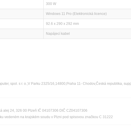
300 W
Windows 11 Pro (Elektronická licence)
92.6 x 290 x 292 mm
Napájecí kabel
ter, spol. s r. o.;V Parku 2325/16,14800,Praha 11- Chodov,Česká republika, sup
ská alej 24, 326 00 Plzeň IČ 04107306 DIČ CZ04107306
říku vedeném na krajském soudu v Plzni pod spisovou značkou C 31222