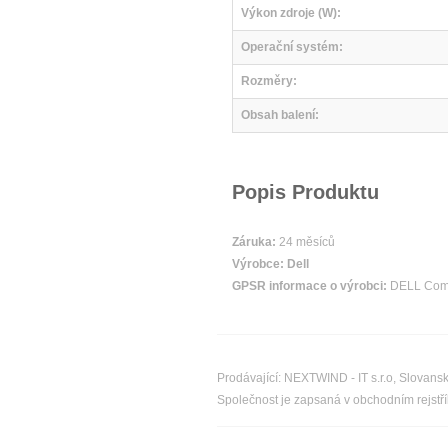
Výkon zdroje (W):
Operační systém:
Rozměry:
Obsah balení:
Popis Produktu
Záruka:
24 měsíců
Výrobce:
Dell
GPSR informace o výrobci:
DELL Compu
Prodávající: NEXTWIND - IT s.r.o, Slovan
Společnost je zapsaná v obchodním rejst