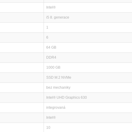
Intel®
i5 8. generace
1
6
64 GB
DDR4
1000 GB
SSD M.2 NVMe
bez mechaniky
Intel® UHD Graphics 630
integrovaná
Intel®
10