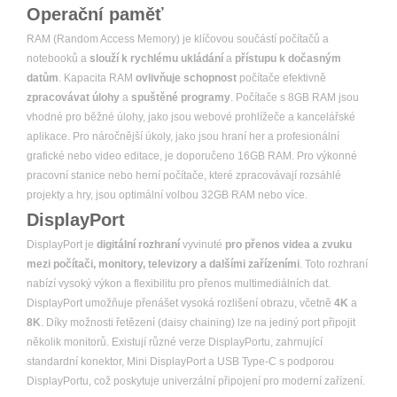
Operační paměť
RAM (Random Access Memory) je klíčovou součástí počítačů a
notebooků a
slouží k rychlému ukládání
a
přístupu k dočasným
datům
. Kapacita RAM
ovlivňuje schopnost
počítače efektivně
zpracovávat úlohy
a
spuštěné programy
. Počítače s 8GB RAM jsou
vhodné pro běžné úlohy, jako jsou webové prohlížeče a kancelářské
aplikace. Pro náročnější úkoly, jako jsou hraní her a profesionální
grafické nebo video editace, je doporučeno 16GB RAM. Pro výkonné
pracovní stanice nebo herní počítače, které zpracovávají rozsáhlé
projekty a hry, jsou optimální volbou 32GB RAM nebo více.
DisplayPort
DisplayPort je
digitální rozhraní
vyvinuté
pro přenos videa a zvuku
mezi počítači, monitory, televizory a dalšími zařízeními
. Toto rozhraní
nabízí vysoký výkon a flexibilitu pro přenos multimediálních dat.
DisplayPort umožňuje přenášet vysoká rozlišení obrazu, včetně
4K
a
8K
. Díky možnosti řetězení (daisy chaining) lze na jediný port připojit
několik monitorů. Existují různé verze DisplayPortu, zahrnující
standardní konektor, Mini DisplayPort a USB Type-C s podporou
DisplayPortu, což poskytuje univerzální připojení pro moderní zařízení.