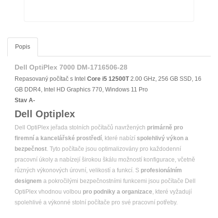
Popis
Dell OptiPlex 7000 DM-1716506-28
Repasovaný počítač s Intel
Core i5
12500T
2.00 GHz, 256 GB SSD, 16
GB DDR4, Intel HD Graphics 770, Windows 11 Pro
Stav A-
Dell Optiplex
Dell OptiPlex jeřada stolních počítačů navržených
primárně pro
firemní a kancelářské prostředí
, které nabízí
spolehlivý výkon a
bezpečnost
. Tyto počítače jsou optimalizovány pro každodenní
pracovní úkoly a nabízejí širokou škálu možností konfigurace, včetně
různých výkonových úrovní, velikostí a funkcí. S
profesionálním
designem
a pokročilými bezpečnostními funkcemi jsou počítače Dell
OptiPlex vhodnou volbou
pro podniky a organizace
, které vyžadují
spolehlivé a výkonné stolní počítače pro své pracovní potřeby.