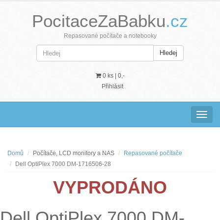
PocitaceZaBabku
.cz
Repasované počítače a notebooky
Hledej
0 ks |
0,-
Přihlásit
Navig
Domů
Počítače, LCD monitory a NAS
Repasované počítače
Dell OptiPlex 7000 DM-1716506-28
VYPRODÁNO
Dell OptiPlex 7000 DM-