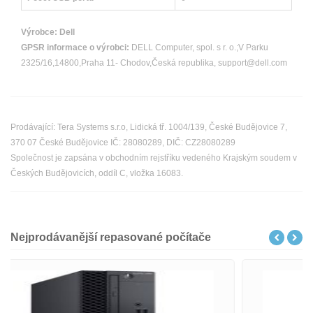
Výrobce:
Dell
GPSR informace o výrobci:
DELL Computer, spol. s r. o.;V Parku
2325/16,14800,Praha 11- Chodov,Česká republika, support@dell.com
Prodávající: Tera Systems s.r.o, Lidická tř. 1004/139, České Budějovice 7,
370 07 České Budějovice IČ: 28080289, DIČ: CZ28080289
Společnost je zapsána v obchodním rejstříku vedeného Krajským soudem v
Českých Budějovicích, oddíl C, vložka 16083.
Nejprodávanější repasované počítače