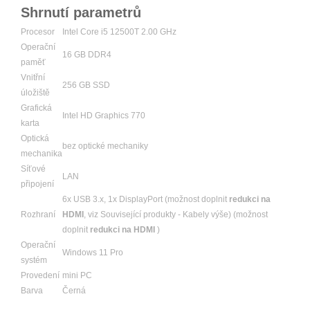
Shrnutí parametrů
Procesor
Intel Core i5 12500T 2.00 GHz
Operační
16 GB DDR4
paměť
Vnitřní
256 GB SSD
úložiště
Grafická
Intel HD Graphics 770
karta
Optická
bez optické mechaniky
mechanika
Síťové
LAN
připojení
6x USB 3.x, 1x DisplayPort (možnost doplnit
redukci na
Rozhraní
HDMI
, viz Související produkty - Kabely výše) (možnost
doplnit
redukci na HDMI
)
Operační
Windows 11 Pro
systém
Provedení
mini PC
Barva
Černá