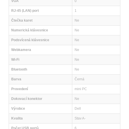
VGA
0
RJ-45 (LAN) port
1
Čtečka karet
Ne
Numerická klávesnice
Ne
Podsvícená klávesnice
Ne
Webkamera
Ne
Wi-Fi
Ne
Bluetooth
Ne
Barva
Černá
Provedení
mini PC
Dokovací konektor
Ne
Výrobce
Dell
Kvalita
Stav A-
Počet USB portů
6