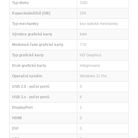
Typ disku
SSD
Kapacitaúložiště [GB]
256
Typ mechaniky
bez optické mechaniky
Výrobce grafické karty
Intel
Modelová řada grafické karty
770
Typ grafické karty
HD Graphics
Druh grafické karty
integrovaná
Operační systém
Windows 11 Pro
USB 2.0 - počet portů
0
USB 3.x - počet portů
6
DisplayPort
1
HDMI
0
DVI
0