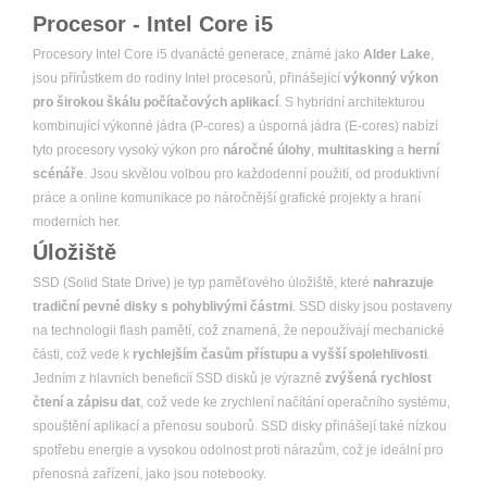
Procesor - Intel Core i5
Procesory Intel Core i5 dvanácté generace, známé jako
Alder Lake
,
jsou přírůstkem do rodiny Intel procesorů, přinášející
výkonný výkon
pro širokou škálu počítačových aplikací
. S hybridní architekturou
kombinující výkonné jádra (P-cores) a úsporná jádra (E-cores) nabízí
tyto procesory vysoký výkon pro
náročné úlohy
,
multitasking
a
herní
scénáře
. Jsou skvělou volbou pro každodenní použití, od produktivní
práce a online komunikace po náročnější grafické projekty a hraní
moderních her.
Úložiště
SSD (Solid State Drive) je typ paměťového úložiště, které
nahrazuje
tradiční pevné disky s pohyblivými částmi
. SSD disky jsou postaveny
na technologii flash pamětí, což znamená, že nepoužívají mechanické
části, což vede k
rychlejším časům přístupu a vyšší spolehlivosti
.
Jedním z hlavních beneficíí SSD disků je výrazně
zvýšená rychlost
čtení a zápisu dat
, což vede ke zrychlení načítání operačního systému,
spouštění aplikací a přenosu souborů. SSD disky přinášejí také nízkou
spotřebu energie a vysokou odolnost proti nárazům, což je ideální pro
přenosná zařízení, jako jsou notebooky.