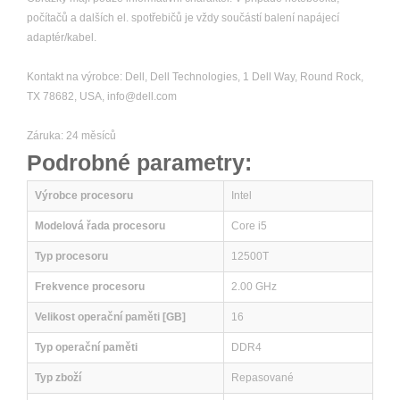
počítačů a dalších el. spotřebičů je vždy součástí balení napájecí
adaptér/kabel.
Kontakt na výrobce: Dell, Dell Technologies, 1 Dell Way, Round Rock,
TX 78682, USA, info@dell.com
Záruka: 24 měsíců
Podrobné parametry:
Výrobce procesoru
Intel
Modelová řada procesoru
Core i5
Typ procesoru
12500T
Frekvence procesoru
2.00 GHz
Velikost operační paměti [GB]
16
Typ operační paměti
DDR4
Typ zboží
Repasované