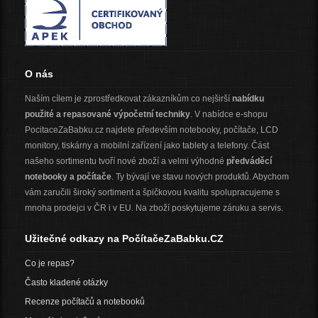
O nás
Naším cílem je zprostředkovat zákazníkům co nejširší
nabídku
použité a repasované výpočetní techniky
. V nabídce e-shopu
PocitaceZaBabku.cz najdete především notebooky, počítače, LCD
monitory, tiskárny a mobilní zařízení jako tablety a telefony. Část
našeho sortimentu tvoří nové zboží a velmi výhodné
předváděcí
notebooky a počítače
. Ty bývají ve stavu nových produktů. Abychom
vám zaručili široký sortiment a špičkovou kvalitu spolupracujeme s
mnoha prodejci v ČR i v EU. Na zboží poskytujeme záruku a servis.
Užitečné odkazy na PočítačeZaBabku.CZ
Co je repas?
Často kladené otázky
Recenze počítačů a notebooků