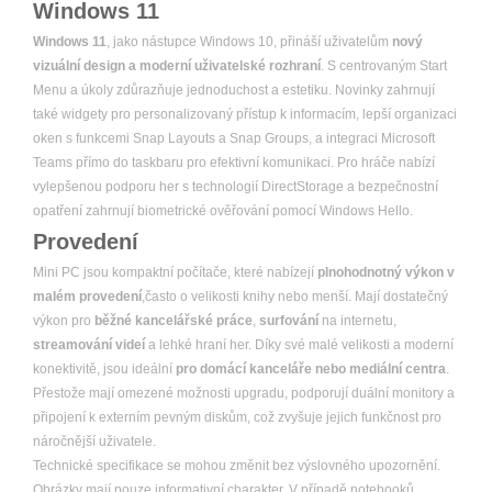
Windows 11
Windows 11
, jako nástupce Windows 10, přináší uživatelům
nový
vizuální design a moderní uživatelské rozhraní
. S centrovaným Start
Menu a úkoly zdůrazňuje jednoduchost a estetiku. Novinky zahrnují
také widgety pro personalizovaný přístup k informacím, lepší organizaci
oken s funkcemi Snap Layouts a Snap Groups, a integraci Microsoft
Teams přímo do taskbaru pro efektivní komunikaci. Pro hráče nabízí
vylepšenou podporu her s technologií DirectStorage a bezpečnostní
opatření zahrnují biometrické ověřování pomocí Windows Hello.
Provedení
Mini PC jsou kompaktní počítače, které nabízejí
plnohodnotný výkon v
malém provedení
,často o velikosti knihy nebo menší. Mají dostatečný
výkon pro
běžné kancelářské práce
,
surfování
na internetu,
streamování videí
a lehké hraní her. Díky své malé velikosti a moderní
konektivitě, jsou ideální
pro domácí kanceláře nebo mediální centra
.
Přestože mají omezené možnosti upgradu, podporují duální monitory a
připojení k externím pevným diskům, což zvyšuje jejich funkčnost pro
náročnější uživatele.
Technické specifikace se mohou změnit bez výslovného upozornění.
Obrázky mají pouze informativní charakter. V případě notebooků,