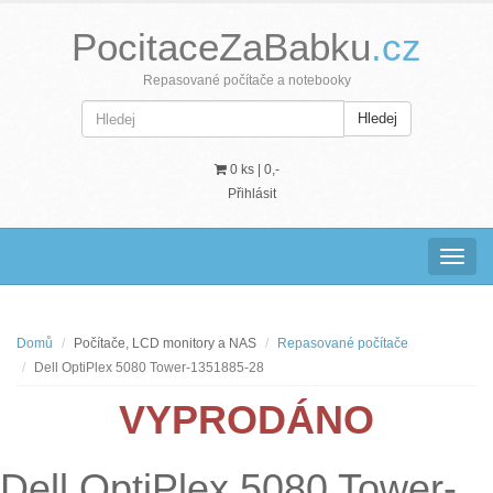
PocitaceZaBabku
.cz
Repasované počítače a notebooky
Hledej
0 ks |
0,-
Přihlásit
Navig
Domů
Počítače, LCD monitory a NAS
Repasované počítače
Dell OptiPlex 5080 Tower-1351885-28
VYPRODÁNO
Dell OptiPlex 5080 Tower-