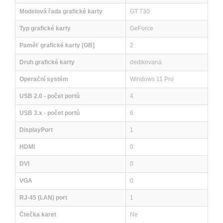
Modelová řada grafické karty
GT 730
Typ grafické karty
GeForce
Paměť grafické karty [GB]
2
Druh grafické karty
dedikovaná
Operační systém
Windows 11 Pro
USB 2.0 - počet portů
4
USB 3.x - počet portů
6
DisplayPort
1
HDMI
0
DVI
0
VGA
0
RJ-45 (LAN) port
1
Čtečka karet
Ne