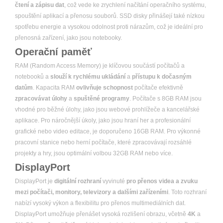
čtení a zápisu dat
, což vede ke zrychlení načítání operačního systému,
spouštění aplikací a přenosu souborů. SSD disky přinášejí také nízkou
spotřebu energie a vysokou odolnost proti nárazům, což je ideální pro
přenosná zařízení, jako jsou notebooky.
Operační paměť
RAM (Random Access Memory) je klíčovou součástí počítačů a
notebooků a
slouží k rychlému ukládání
a
přístupu k dočasným
datům
. Kapacita RAM
ovlivňuje schopnost
počítače efektivně
zpracovávat úlohy
a
spuštěné programy
. Počítače s 8GB RAM jsou
vhodné pro běžné úlohy, jako jsou webové prohlížeče a kancelářské
aplikace. Pro náročnější úkoly, jako jsou hraní her a profesionální
grafické nebo video editace, je doporučeno 16GB RAM. Pro výkonné
pracovní stanice nebo herní počítače, které zpracovávají rozsáhlé
projekty a hry, jsou optimální volbou 32GB RAM nebo více.
DisplayPort
DisplayPort je
digitální rozhraní
vyvinuté
pro přenos videa a zvuku
mezi počítači, monitory, televizory a dalšími zařízeními
. Toto rozhraní
nabízí vysoký výkon a flexibilitu pro přenos multimediálních dat.
DisplayPort umožňuje přenášet vysoká rozlišení obrazu, včetně
4K
a