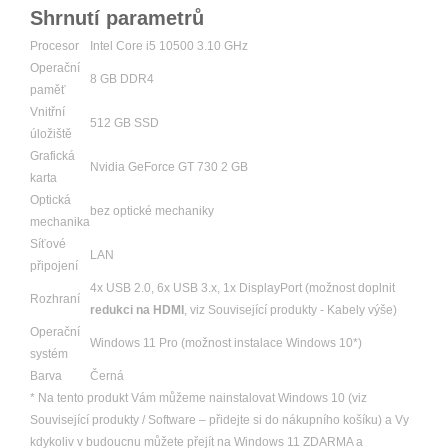
Shrnutí parametrů
Procesor
Intel Core i5 10500 3.10 GHz
Operační
8 GB DDR4
paměť
Vnitřní
512 GB SSD
úložiště
Grafická
Nvidia GeForce GT 730 2 GB
karta
Optická
bez optické mechaniky
mechanika
Síťové
LAN
připojení
4x USB 2.0, 6x USB 3.x, 1x DisplayPort (možnost doplnit
Rozhraní
redukci na HDMI
, viz Související produkty - Kabely výše)
Operační
Windows 11 Pro (možnost instalace Windows 10*)
systém
Barva
Černá
* Na tento produkt Vám můžeme nainstalovat Windows 10 (viz
Související produkty / Software – přidejte si do nákupního košíku) a Vy
kdykoliv v budoucnu můžete přejít na Windows 11 ZDARMA a