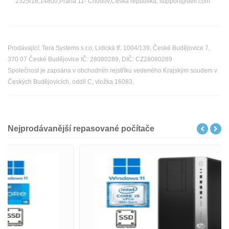
2325/16,14800,Praha 11- Chodov,Česká republika, support@dell.com
Prodávající: Tera Systems s.r.o, Lidická tř. 1004/139, České Budějovice 7,
370 07 České Budějovice IČ: 28080289, DIČ: CZ28080289
Společnost je zapsána v obchodním rejstříku vedeného Krajským soudem v
Českých Budějovicích, oddíl C, vložka 16083.
Nejprodávanější repasované počítače