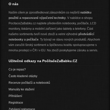
O nás
Naším cílem je zprostředkovat zákazníkům co nejširší
nabídku
použité a repasované výpočetní techniky
. V nabídce e-shopu
PocitaceZaBabku.cz najdete především notebooky, počítače, LCD
monitory, tiskárny a mobilní zařízení jako tablety a telefony. Část
našeho sortimentu tvoří nové zboží a velmi výhodné
předváděcí
notebooky a počítače
. Ty bývají ve stavu nových produktů. Abychom
vám zaručili široký sortiment a špičkovou kvalitu spolupracujeme s
mnoha prodejci v ČR i v EU. Na zboží poskytujeme záruku a servis.
Užitečné odkazy na PočítačeZaBabku.CZ
Co je repas?
Často kladené otázky
Recenze počítačů a notebooků
Manuály ke stažení
Přihlášení
Registrace
Zahájení reklamace