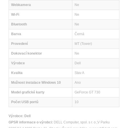
Webkamera
Ne
Wi-Fi
Ne
Bluetooth
Ne
Barva
Černá
Provedení
MT (Tower)
Dokovací konektor
Ne
Výrobce
Dell
Kvalita
Stav A
Možnost instalace Windows 10
Ano
Model grafické karty
GeForce GT 730
Počet USB portů
10
Výrobce:
Dell
GPSR informace o výrobci:
DELL Computer, spol. s r. o.;V Parku