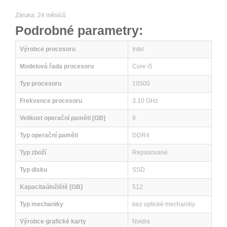
Záruka: 24 měsíců
Podrobné parametry:
Výrobce procesoru
Intel
Modelová řada procesoru
Core i5
Typ procesoru
10500
Frekvence procesoru
3.10 GHz
Velikost operační paměti [GB]
8
Typ operační paměti
DDR4
Typ zboží
Repasované
Typ disku
SSD
Kapacitaúložiště [GB]
512
Typ mechaniky
bez optické mechaniky
Výrobce grafické karty
Nvidia