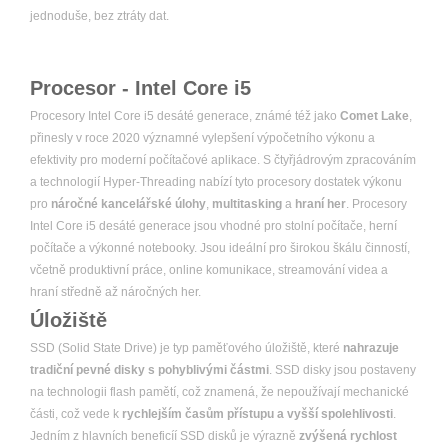
jednoduše, bez ztráty dat.
Procesor - Intel Core i5
Procesory Intel Core i5 desáté generace, známé též jako
Comet Lake
,
přinesly v roce 2020 významné vylepšení výpočetního výkonu a
efektivity pro moderní počítačové aplikace. S čtyřjádrovým zpracováním
a technologií Hyper-Threading nabízí tyto procesory dostatek výkonu
pro
náročné kancelářské úlohy
,
multitasking
a
hraní her
. Procesory
Intel Core i5 desáté generace jsou vhodné pro stolní počítače, herní
počítače a výkonné notebooky. Jsou ideální pro širokou škálu činností,
včetně produktivní práce, online komunikace, streamování videa a
hraní středně až náročných her.
Úložiště
SSD (Solid State Drive) je typ paměťového úložiště, které
nahrazuje
tradiční pevné disky s pohyblivými částmi
. SSD disky jsou postaveny
na technologii flash pamětí, což znamená, že nepoužívají mechanické
části, což vede k
rychlejším časům přístupu a vyšší spolehlivosti
.
Jedním z hlavních beneficíí SSD disků je výrazně
zvýšená rychlost