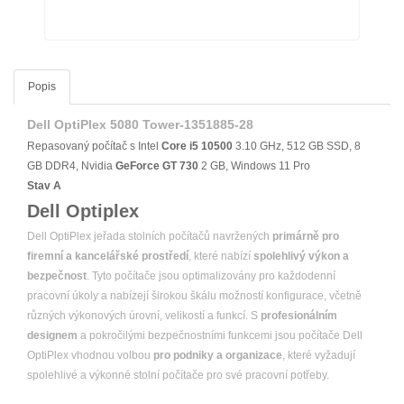
Popis
Dell OptiPlex 5080 Tower-1351885-28
Repasovaný počítač s Intel
Core i5
10500
3.10 GHz, 512 GB SSD, 8
GB DDR4, Nvidia
GeForce
GT 730
2 GB, Windows 11 Pro
Stav A
Dell Optiplex
Dell OptiPlex jeřada stolních počítačů navržených
primárně pro
firemní a kancelářské prostředí
, které nabízí
spolehlivý výkon a
bezpečnost
. Tyto počítače jsou optimalizovány pro každodenní
pracovní úkoly a nabízejí širokou škálu možností konfigurace, včetně
různých výkonových úrovní, velikostí a funkcí. S
profesionálním
designem
a pokročilými bezpečnostními funkcemi jsou počítače Dell
OptiPlex vhodnou volbou
pro podniky a organizace
, které vyžadují
spolehlivé a výkonné stolní počítače pro své pracovní potřeby.