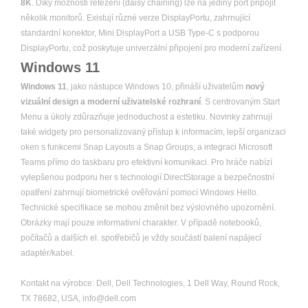
8K
. Díky možnosti řetězení (daisy chaining) lze na jediný port připojit
několik monitorů. Existují různé verze DisplayPortu, zahrnující
standardní konektor, Mini DisplayPort a USB Type-C s podporou
DisplayPortu, což poskytuje univerzální připojení pro moderní zařízení.
Windows 11
Windows 11
, jako nástupce Windows 10, přináší uživatelům
nový
vizuální design a moderní uživatelské rozhraní
. S centrovaným Start
Menu a úkoly zdůrazňuje jednoduchost a estetiku. Novinky zahrnují
také widgety pro personalizovaný přístup k informacím, lepší organizaci
oken s funkcemi Snap Layouts a Snap Groups, a integraci Microsoft
Teams přímo do taskbaru pro efektivní komunikaci. Pro hráče nabízí
vylepšenou podporu her s technologií DirectStorage a bezpečnostní
opatření zahrnují biometrické ověřování pomocí Windows Hello.
Technické specifikace se mohou změnit bez výslovného upozornění.
Obrázky mají pouze informativní charakter. V případě notebooků,
počítačů a dalších el. spotřebičů je vždy součástí balení napájecí
adaptér/kabel.
Kontakt na výrobce: Dell, Dell Technologies, 1 Dell Way, Round Rock,
TX 78682, USA, info@dell.com