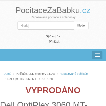
PocitaceZaBabku
.cz
Repasované počítače a notebooky
Hledej
0 ks |
0,-
Přihlásit
Navig
Domů
Počítače, LCD monitory a NAS
Repasované počítače
Dell OptiPlex 3060 MT-1715315-28
VYPRODÁNO
Dell OptiPlex 3060 MT-