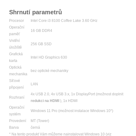
Shrnutí parametrů
Procesor
Intel Core i3 8100 Coffee Lake 3.60 GHz
Operační
16 GB DDR4
paměť
Vnitřní
256 GB SSD
úložiště
Grafická
Intel HD Graphics 630
karta
Optická
bez optické mechaniky
mechanika
Síťové
LAN
připojení
4x USB 2.0, 4x USB 3.x, 1x DisplayPort (možnost doplnit
Rozhraní
redukci na HDMI
), 1x HDMI
Operační
Windows 11 Pro (možnost instalace Windows 10*)
systém
Provedení
MT (Tower)
Barva
černá
* Na tento produkt Vám můžeme nainstalovat Windows 10 (viz