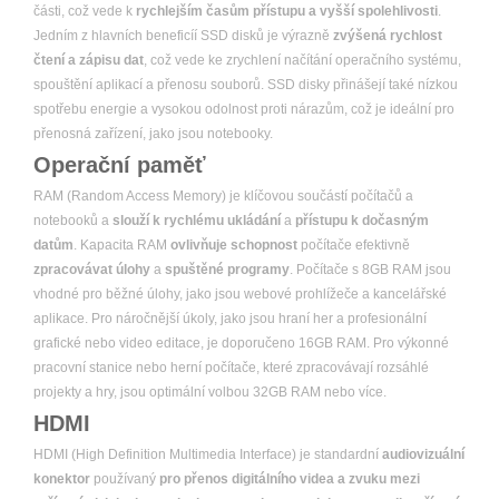
části, což vede k
rychlejším časům přístupu a vyšší spolehlivosti
.
Jedním z hlavních beneficíí SSD disků je výrazně
zvýšená rychlost
čtení a zápisu dat
, což vede ke zrychlení načítání operačního systému,
spouštění aplikací a přenosu souborů. SSD disky přinášejí také nízkou
spotřebu energie a vysokou odolnost proti nárazům, což je ideální pro
přenosná zařízení, jako jsou notebooky.
Operační paměť
RAM (Random Access Memory) je klíčovou součástí počítačů a
notebooků a
slouží k rychlému ukládání
a
přístupu k dočasným
datům
. Kapacita RAM
ovlivňuje schopnost
počítače efektivně
zpracovávat úlohy
a
spuštěné programy
. Počítače s 8GB RAM jsou
vhodné pro běžné úlohy, jako jsou webové prohlížeče a kancelářské
aplikace. Pro náročnější úkoly, jako jsou hraní her a profesionální
grafické nebo video editace, je doporučeno 16GB RAM. Pro výkonné
pracovní stanice nebo herní počítače, které zpracovávají rozsáhlé
projekty a hry, jsou optimální volbou 32GB RAM nebo více.
HDMI
HDMI (High Definition Multimedia Interface) je standardní
audiovizuální
konektor
používaný
pro přenos digitálního videa a zvuku mezi