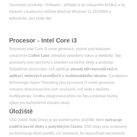
Související produkty / Software – přidejte si do nákupního košíku) a Vy
kdykoliv v budoucnu můžete přejít na Windows 11 ZDARMA a
jednoduše, bez ztráty dat.
Procesor - Intel Core i3
Procesory Intel Core i3 osmé generace, známé pod kódovým
označením
Coffee Lake
, přinášejí vylepšený výkon a efektivitu. Tyto
procesory jsou navrženy s ohledem na běžné úkoly a poskytují
čtyřjádrové zpracování, což zajišťuje
plynulý běh kancelářských
aplikací
,
webových prohlížečů
a
multimediálního obsahu
. S podporou
technologie Hyper-Threading jsou procesory i3 osmé generace
schopny obsluhovat více úloh současně, což vede k lepšímu
multitaskingu. Grafika integrovaná přímo na čipu poskytuje slušný
výkon pro každodenní vizuální úkoly.
Úložiště
SSD (Solid State Drive) je typ paměťového úložiště, které
nahrazuje
tradiční pevné disky s pohyblivými částmi
. SSD disky jsou postaveny
na technologii flash pamětí, což znamená, že nepoužívají mechanické