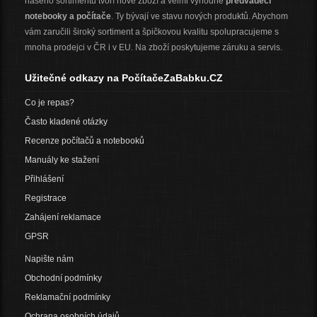
našeho sortimentu tvoří nové zboží a velmi výhodné
předváděcí
notebooky a počítače
. Ty bývají ve stavu nových produktů. Abychom
vám zaručili široký sortiment a špičkovou kvalitu spolupracujeme s
mnoha prodejci v ČR i v EU. Na zboží poskytujeme záruku a servis.
Užitečné odkazy na PočítačeZaBabku.CZ
Co je repas?
Často kladené otázky
Recenze počítačů a notebooků
Manuály ke stažení
Přihlášení
Registrace
Zahájení reklamace
GPSR
Napište nám
Obchodní podmínky
Reklamační podmínky
Ochrana osobních údajů