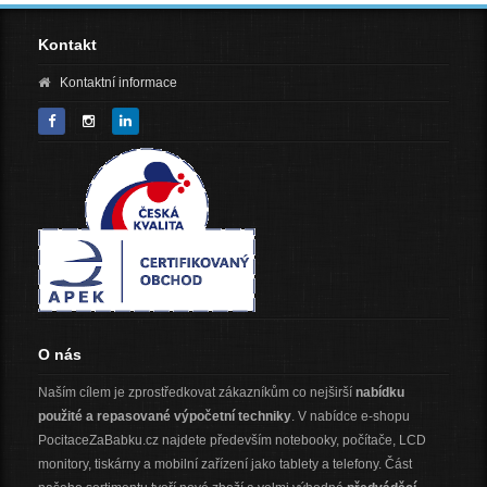
Kontakt
Kontaktní informace
O nás
Naším cílem je zprostředkovat zákazníkům co nejširší
nabídku
použité a repasované výpočetní techniky
. V nabídce e-shopu
PocitaceZaBabku.cz najdete především notebooky, počítače, LCD
monitory, tiskárny a mobilní zařízení jako tablety a telefony. Část