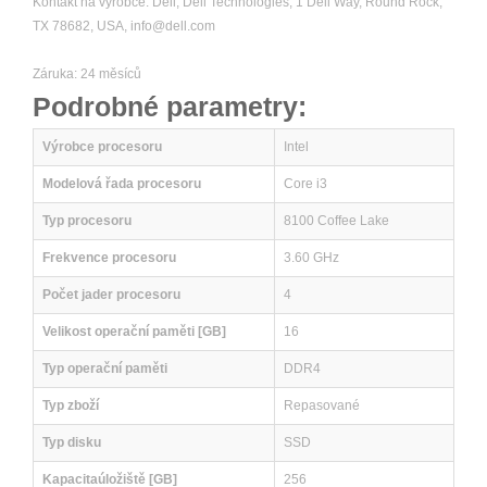
Kontakt na výrobce: Dell, Dell Technologies, 1 Dell Way, Round Rock,
TX 78682, USA, info@dell.com
Záruka: 24 měsíců
Podrobné parametry:
Výrobce procesoru
Intel
Modelová řada procesoru
Core i3
Typ procesoru
8100 Coffee Lake
Frekvence procesoru
3.60 GHz
Počet jader procesoru
4
Velikost operační paměti [GB]
16
Typ operační paměti
DDR4
Typ zboží
Repasované
Typ disku
SSD
Kapacitaúložiště [GB]
256