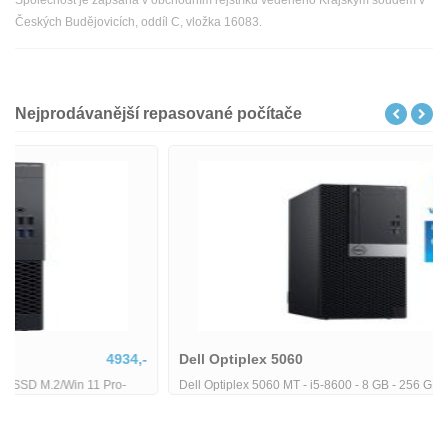
Společnost je zapsána v obchodním rejstříku vedeného Krajským soudem v
Českých Budějovicích, oddíl C, vložka 16083.
Nejprodávanější repasované počítače
Dell Optiplex 5060
5380,-
Dell Optiplex 5060 MT - i5-8600 - 8 GB - 256 GB SSD