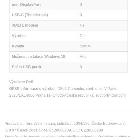
mini DisplayPort
0
USB-C (Thunderbolt)
0
4G/LTE modem
Ne
Výrobce
Dell
Kvalita
Stav A-
Možnost instalace Windows 10
Ano
Počet USB portů
8
Výrobce:
Dell
GPSR informace o výrobci:
DELL Computer, spol. s r. o.;V Parku
2325/16,14800,Praha 11- Chodov,Česká republika, support@dell.com
Prodávající: Tera Systems s.r.o, Lidická tř. 1004/139, České Budějovice 7,
370 07 České Budějovice IČ: 28080289, DIČ: CZ28080289