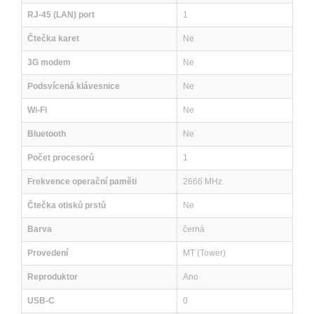
RJ-45 (LAN) port
1
Čtečka karet
Ne
3G modem
Ne
Podsvícená klávesnice
Ne
Wi-Fi
Ne
Bluetooth
Ne
Počet procesorů
1
Frekvence operační paměti
2666 MHz
Čtečka otisků prstů
Ne
Barva
černá
Provedení
MT (Tower)
Reproduktor
Ano
USB-C
0