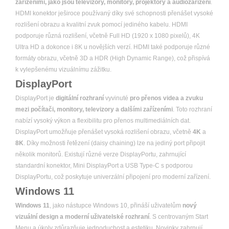
zařízeními, jako jsou televizory, monitory, projektory a audiozařízení
.
HDMI konektor ješiroce používaný díky své schopnosti přenášet vysoké
rozlišení obrazu a kvalitní zvuk pomocí jediného kabelu. HDMI
podporuje různá rozlišení, včetně Full HD (1920 x 1080 pixelů), 4K
Ultra HD a dokonce i 8K u novějších verzí. HDMI také podporuje různé
formáty obrazu, včetně 3D a HDR (High Dynamic Range), což přispívá
k vylepšenému vizuálnímu zážitku.
DisplayPort
DisplayPort je
digitální rozhraní
vyvinuté
pro přenos videa a zvuku
mezi počítači, monitory, televizory a dalšími zařízeními
. Toto rozhraní
nabízí vysoký výkon a flexibilitu pro přenos multimediálních dat.
DisplayPort umožňuje přenášet vysoká rozlišení obrazu, včetně
4K
a
8K
. Díky možnosti řetězení (daisy chaining) lze na jediný port připojit
několik monitorů. Existují různé verze DisplayPortu, zahrnující
standardní konektor, Mini DisplayPort a USB Type-C s podporou
DisplayPortu, což poskytuje univerzální připojení pro moderní zařízení.
Windows 11
Windows 11
, jako nástupce Windows 10, přináší uživatelům
nový
vizuální design a moderní uživatelské rozhraní
. S centrovaným Start
Menu a úkoly zdůrazňuje jednoduchost a estetiku. Novinky zahrnují