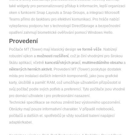
také widgety pro personalizovaný přístup k informacím, lepší organizaci
oken s funkcemi Snap Layouts a Snap Groups, a integraci Microsoft
Teams přímo do taskbaru pro efektivní komunikaci. Pro hráče nabízí
vylepšenou podporu her s technologií DirectStorage a bezpečnostní
opatření zahrnují biometrické ověřování pomocí Windows Hello.
Provedení
Počítače MT (Tower) mají klasický design
ve formě věže
. Nabízejí
robustní výkon a
možnosti rozšíření
, což je činí vhodnými pro širokou
škálu aplikací, včetně
kancelářských prací
,
multimediálního obsahu
a
některých herních aktivit
. Provedení MT (Tower) poskytuje dostatek
místa pro instalaci dalších interních komponentů, jako jsou grafické
karty, úložiště a paměť RAM, což umožňuje uživatelům přizpůsobit si
svůj počítač podle svých potřeb a preferencí. Tyto počítače jsou vhodné
pro domácí uživatele i pro profesionální nasazení.
Technické specifikace se mohou změnit bez výslovného upozornění.
Obrázky mají pouze informativní charakter. V případě notebooků,
počítačů a dalších el. spotřebičů je vždy součástí balení napájecí
adaptér/kabel.