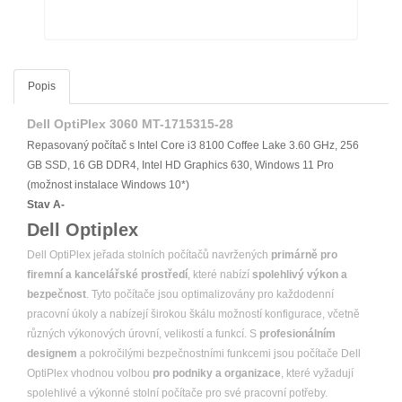
Popis
Dell OptiPlex 3060 MT-1715315-28
Repasovaný počítač s Intel Core i3 8100 Coffee Lake 3.60 GHz, 256
GB SSD, 16 GB DDR4, Intel HD Graphics 630, Windows 11 Pro
(možnost instalace Windows 10*)
Stav A-
Dell Optiplex
Dell OptiPlex jeřada stolních počítačů navržených
primárně pro
firemní a kancelářské prostředí
, které nabízí
spolehlivý výkon a
bezpečnost
. Tyto počítače jsou optimalizovány pro každodenní
pracovní úkoly a nabízejí širokou škálu možností konfigurace, včetně
různých výkonových úrovní, velikostí a funkcí. S
profesionálním
designem
a pokročilými bezpečnostními funkcemi jsou počítače Dell
OptiPlex vhodnou volbou
pro podniky a organizace
, které vyžadují
spolehlivé a výkonné stolní počítače pro své pracovní potřeby.