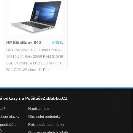
HP EliteBook 840
8459,-
HP EliteBook 840 G7 Intel Core i7-
10810U 11 GHz 32GB RAM 512GB
SSD (NVMe) 14 FHD LED Wi-Fi BT
WebCAM Windows 11 Pro -
né odkazy na PočítačeZaBabku.CZ
pas?
Napište nám
adené otázky
Obchodní podmínky
počítačů a
Reklamační podmínky
ů
Ochrana osobních údajů