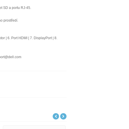
et SD a portu RJ-45.
o prostředí.
r | 6. Port HDMI | 7. DisplayPort | 8.
port@dell.com