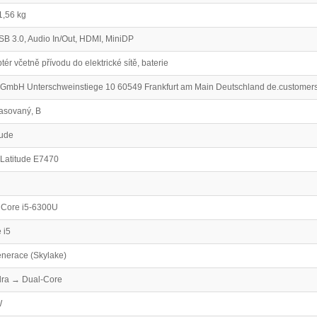
1,56 kg
B 3.0, Audio In/Out, HDMI, MiniDP
tér včetně přívodu do elektrické sítě, baterie
 GmbH Unterschweinstiege 10 60549 Frankfurt am Main Deutschland de.customer
asovaný, B
tude
 Latitude E7470
l Core i5-6300U
 i5
enerace (Skylake)
dra → Dual-Core
W