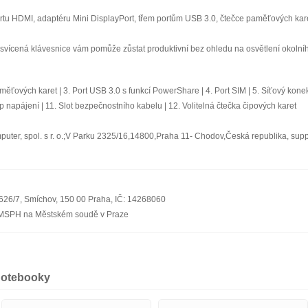
rtu HDMI, adaptéru Mini DisplayPort, třem portům USB 3.0, čtečce paměťových kar
svícená klávesnice vám pomůže zůstat produktivní bez ohledu na osvětlení okolníh
ěťových karet | 3. Port USB 3.0 s funkcí PowerShare | 4. Port SIM | 5. Síťový konekto
up napájení | 11. Slot bezpečnostního kabelu | 12. Volitelná čtečka čipových karet
ter, spol. s r. o.;V Parku 2325/16,14800,Praha 11- Chodov,Česká republika, sup
á 626/7, Smíchov, 150 00 Praha, IČ: 14268060
/MSPH na Městském soudě v Praze
notebooky