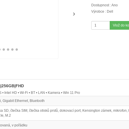
Dostupnost : Ano
Výrobce : Dell
Vlož do k
GB|256GB|FHD
• Intel HD • Wi‑Fi • BT • LAN • Kamera • Win 11 Pro
i, Gigabit Ethernet, Bluetooth
ka SD, čtečka SIM, čtečka otisků prstů, dokovací port, Kensington zámek, mikrofo
Ie, M.2
tovaná, v pořádku