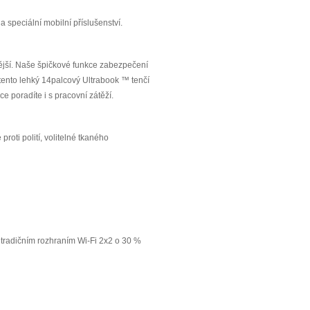
speciální mobilní příslušenství.
ější. Naše špičkové funkce zabezpečení
 tento lehký 14palcový Ultrabook ™ tenčí
e poradíte i s pracovní zátěží.
proti polití, volitelné tkaného
s tradičním rozhraním Wi-Fi 2x2 o 30 %