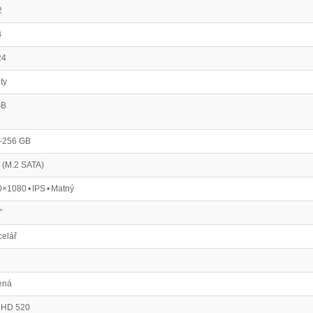
2
B
R4
ty
GB
–256 GB
 (M.2 SATA)
×1080 • IPS • Matný
"
elář
ená
l HD 520