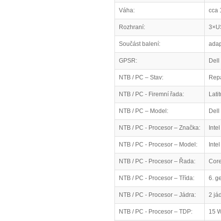
Váha:
cca 
Rozhraní:
3×US
Součást balení:
adap
GPSR:
Dell
NTB / PC – Stav:
Rep
NTB / PC - Firemní řada:
Lati
NTB / PC – Model:
Dell
NTB / PC - Procesor – Značka:
Intel
NTB / PC - Procesor – Model:
Inte
NTB / PC - Procesor – Řada:
Core
NTB / PC - Procesor – Třída:
6. g
NTB / PC - Procesor – Jádra:
2 já
NTB / PC - Procesor – TDP:
15 