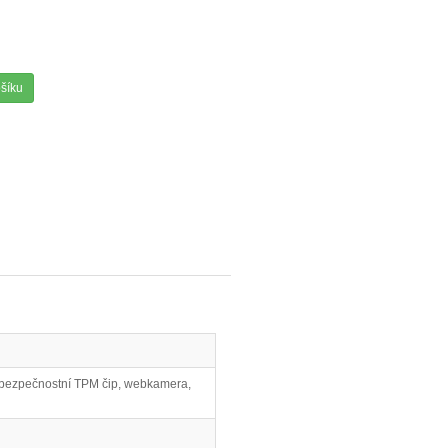
ošíku
n, bezpečnostní TPM čip, webkamera,