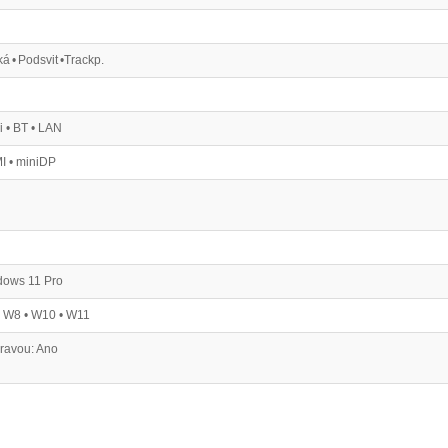
á • Podsvit •Trackp.
i • BT • LAN
 • miniDP
dows 11 Pro
 W8 • W10 • W11
ravou: Ano