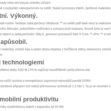
vady nebo jeví pouze známky užívání.
s nejlepším zabezpečením na světě. Nabízí procesory Intel®, špičkové materiály a 
ní. Výkonný.
dě nudné. Nejlépe zabezpečený Ultrabook ™ na světě patří také mezi ty nejkrásn
ního šifrování, pokročilého ověřování a ochrany proti malwaru. Kromě toho je nyní
ezi stylem a zabezpečením. Díky 6. generaci procesorů Intel ® Core ™ vPro ™ si lehc
zapůsobil.
mi materiály, včetně šasi a zadní strany displeje z hořčíkové slitiny, klávesnice odolné 
em.
i technologiemi
itelné disky SSD M.2 PCIe zajišťují neuvěřitelně rychlý přenos dat.
na vyšší rychlost a energetickou úspornost nejnovější paměti DDR4.
ezdrátové připojení 3x3 nabízí přenosovou rychlost až 1,3 Gb/ s. Ta je ve srovnání 
 mobilní produktivitu
elsky vyměnitelnou baterii s kapacitou až 55 Wh.