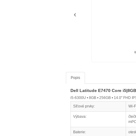
Popis
Dell Latitude E7470 Core i5|8
i5-6300U • 8GB • 256GB • 14.0" FHD IPS 
Síťové prvky:
Wi-F
Výbava:
čteč
mPC
Baterie:
otes