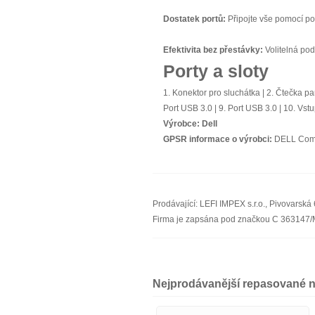
Dostatek portů:
Připojte vše pomocí po
Efektivita bez přestávky:
Volitelná pod
Porty a sloty
1. Konektor pro sluchátka | 2. Čtečka pam
Port USB 3.0 | 9. Port USB 3.0 | 10. Vst
Výrobce:
Dell
GPSR informace o výrobci:
DELL Compu
Prodávající: LEFI IMPEX s.r.o., Pivovarsk
Firma je zapsána pod značkou C 363147
Nejprodávanější repasované 