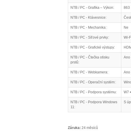
NTB / PC - Grafika – Výkon:
863
NTB / PC - Klávesnice:
Česk
NTB / PC - Mechanika:
Ne
NTB / PC - Síťové prvky:
Wi-F
NTB / PC - Grafické výstupy:
HDMI
NTB / PC - Čtečka otisku
Ano
prstů:
NTB / PC - Webkamera:
Ano
NTB / PC - Operační systém:
Win
NTB / PC - Podpora systému:
W7 •
NTB / PC - Podpora Windows
S úp
11:
Záruka:
24 měsíců