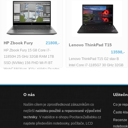
HP Zbook Fury
21808,-
Lenovo ThinkPad T15
HP Zbook Fury 15 G8 Core i7-
13598,-
11850H 25 GHz 32GB RAM 1TB
Lenovo ThinkPad T15 G2 stav B
SSD (NVMe) 156 FHD Wi-Fi BT
Intel Core i7-1185G7 30 GHz 32GB
WebCAM Num. Kláv. nVidia Quadro
RAM 512GB SSD 156 FHD Wi-Fi
RTX
BT WebCAM Windows 11 Pro -
O nás
Užiteč
Naším cílem je zprostředkovat zákazníkům co
Co je re
nejširší
nabídku použité a repasované výpočetní
Často kl
techniky
. V nabídce e-shopu PocitaceZaBabku.cz
Recenze 
najdete především notebooky, počítače, LCD
notebook