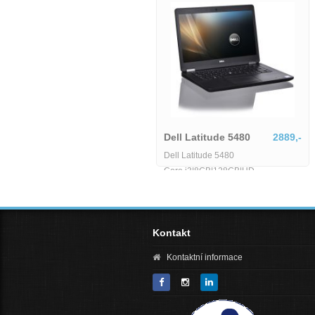
Dell Latitude 5580-MU-1-
IB06155
6425,-
Dell Latitude 5480
2889,-
Dell Latitude 5580-MU-1-IB06155
Dell Latitude 5480
Core i3|8GB|128GB|HD
Kontakt
Kontaktní informace