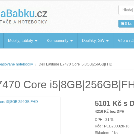
bku
.cz
0 ks 
Mobily, tablety
Komponenty
Doplňky, SW
Vše o n
asované notebooky
Dell Latitude E7470 Core i5|8GB|256GB|FHD
 E7470 Core i5|8GB|256GB|F
5101
Kč s 
4216
Kč bez DPH
DPH : 21 %
Kód : PCB230328-16
Skladem : 1ks