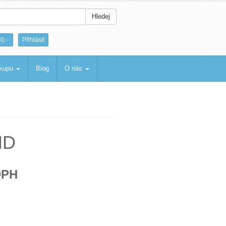
Hledej
|
0,-
Přihlásit
ákupu
Blog
O nás
HD
DPH