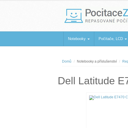
PocitaceZaBa
Repasované počítače a notebooky
Notebooky
Počítače, LCD
Domů
Notebooky a příslušenství
Rep
Dell Latitude