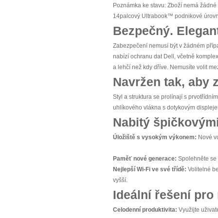
Poznámka ke stavu: Zboží nemá žádné 
14palcový Ultrabook™ podnikové úrovně 
Bezpečný. Elegant
Zabezpečení nemusí být v žádném přípa
nabízí ochranu dat Dell, včetně komplex
a lehčí než kdy dříve. Nemusíte volit m
Navržen tak, aby 
Styl a struktura se prolínají s prvotřídní
uhlíkového vlákna s dotykovým displej
Nabitý špičkovým
Úložiště s vysokým výkonem:
Nové vol
Paměť nové generace:
Spolehněte se 
Nejlepší Wi-Fi ve své třídě:
Volitelné b
vyšší.
Ideální řešení pro
Celodenní produktivita:
Využijte uživat