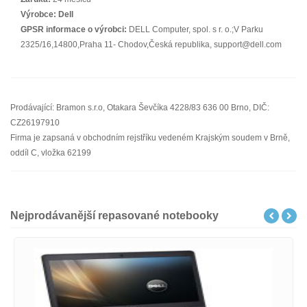
Výrobce:
Dell
GPSR informace o výrobci:
DELL Computer, spol. s r. o.;V Parku
2325/16,14800,Praha 11- Chodov,Česká republika, support@dell.com
Prodávající: Bramon s.r.o, Otakara Ševčíka 4228/83 636 00 Brno, DIČ:
CZ26197910
Firma je zapsaná v obchodním rejstříku vedeném Krajským soudem v Brně,
oddíl C, vložka 62199
Nejprodávanější repasované notebooky