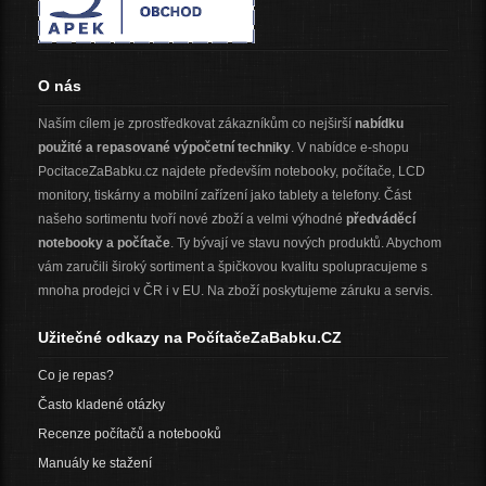
O nás
Naším cílem je zprostředkovat zákazníkům co nejširší
nabídku
použité a repasované výpočetní techniky
. V nabídce e-shopu
PocitaceZaBabku.cz najdete především notebooky, počítače, LCD
monitory, tiskárny a mobilní zařízení jako tablety a telefony. Část
našeho sortimentu tvoří nové zboží a velmi výhodné
předváděcí
notebooky a počítače
. Ty bývají ve stavu nových produktů. Abychom
vám zaručili široký sortiment a špičkovou kvalitu spolupracujeme s
mnoha prodejci v ČR i v EU. Na zboží poskytujeme záruku a servis.
Užitečné odkazy na PočítačeZaBabku.CZ
Co je repas?
Často kladené otázky
Recenze počítačů a notebooků
Manuály ke stažení