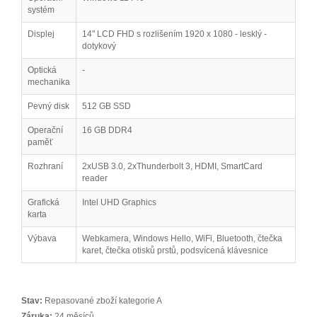
systém
Displej
14" LCD FHD s rozlišením 1920 x 1080 - lesklý -
dotykový
Optická
-
mechanika
Pevný disk
512 GB SSD
Operační
16 GB DDR4
paměť
Rozhraní
2xUSB 3.0, 2xThunderbolt 3, HDMI, SmartCard
reader
Grafická
Intel UHD Graphics
karta
Výbava
Webkamera, Windows Hello, WiFi, Bluetooth, čtečka
karet, čtečka otisků prstů, podsvícená klávesnice
Stav:
Repasované zboží kategorie A
Záruka:
24 měsíců