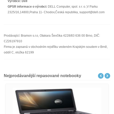
Výrobce:
Dell
GPSR informace o výrobci:
DELL Computer, spol. s r. o.;V Parku
2325/16,14800,Praha 11- Chodov,Česká republika, support@dell.com
Prodávající: Bramon s.r.o, Otakara Ševčíka 4228/83 636 00 Brno, DIČ:
CZ26197910
Firma je zapsaná v obchodním rejstříku vedeném Krajským soudem v Brně,
oddíl C, vložka 62199
Nejprodávanější repasované notebooky