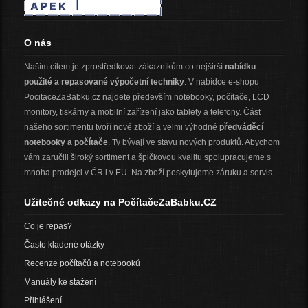
O nás
Naším cílem je zprostředkovat zákazníkům co nejširší
nabídku
použité a repasované výpočetní techniky
. V nabídce e-shopu
PocitaceZaBabku.cz najdete především notebooky, počítače, LCD
monitory, tiskárny a mobilní zařízení jako tablety a telefony. Část
našeho sortimentu tvoří nové zboží a velmi výhodné
předváděcí
notebooky a počítače
. Ty bývají ve stavu nových produktů. Abychom
vám zaručili široký sortiment a špičkovou kvalitu spolupracujeme s
mnoha prodejci v ČR i v EU. Na zboží poskytujeme záruku a servis.
Užitečné odkazy na PočítačeZaBabku.CZ
Co je repas?
Často kladené otázky
Recenze počítačů a notebooků
Manuály ke stažení
Přihlášení