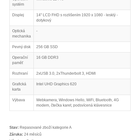
systém
Displej
14" LCD FHD s rozlišením 1920 x 1080 - lesklý -
dotykový
Optická
-
mechanika
Pevný disk
256 GB SSD
Operační
16 GB DDR3
paměť
Rozhraní
2xUSB 3.0, 2xThunderbolt 3, HDMI
Grafická
Intel UHD Graphics 620
karta
Výbava
Webkamera, Windows Hello, WiFi, Bluetooth, 4G
modem, čtečka karet, podsvícená klávesnice
Stav:
Repasované zboží kategorie A
Záruka:
24 měsíců