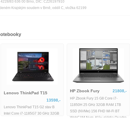
ka 4228/83 636 00 Brno, DIČ: CZ26197910
edeném Krajským soudem v Brně, oddíl C, vložka 62199
notebooky
HP Zbook Fury
21808,-
Lenovo ThinkPad T15
HP Zbook Fury 15 G8 Core i7-
13598,-
11850H 25 GHz 32GB RAM 1TB
Lenovo ThinkPad T15 G2 stav B
SSD (NVMe) 156 FHD Wi-Fi BT
Intel Core i7-1185G7 30 GHz 32GB
WebCAM Num. Kláv. nVidia Quadro
RAM 512GB SSD 156 FHD Wi-Fi
RTX
BT WebCAM Windows 11 Pro -