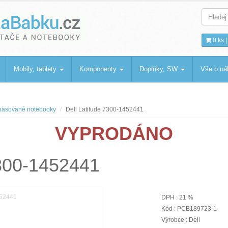
bku
.cz
0 ks 
Mobily, tablety
Komponenty
Doplňky, SW
Vše o n
asované notebooky
Dell Latitude 7300-1452441
VYPRODÁNO
7300-1452441
DPH : 21 %
Kód : PCB189723-1
Výrobce : Dell