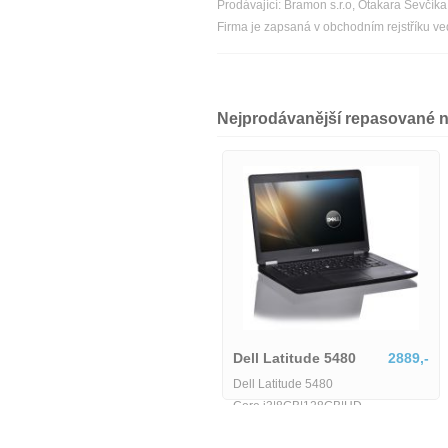
Prodávající: Bramon s.r.o, Otakara Ševčí
Firma je zapsaná v obchodním rejstříku v
Nejprodávanější repasované 
Dell Precision 5560-1618035
21770,-
Dell Latitude 5480
2889,-
Dell Precision 5560-1618035
Dell Latitude 5480
Core i3|8GB|128GB|HD