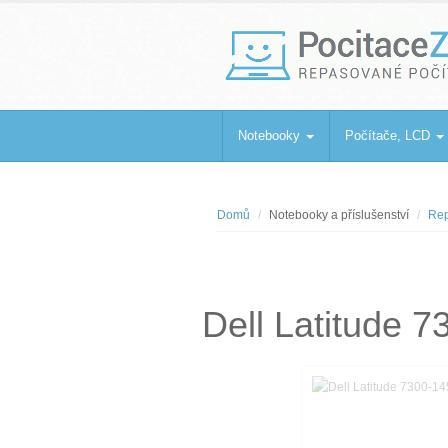
PocitaceZaBa
Repasované počítače a notebooky
Notebooky
Počítače, LCD
Domů
Notebooky a příslušenství
Rep
Dell Latitude 