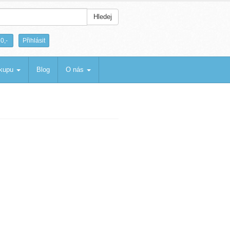
Hledej
|
0,-
Přihlásit
ákupu
Blog
O nás