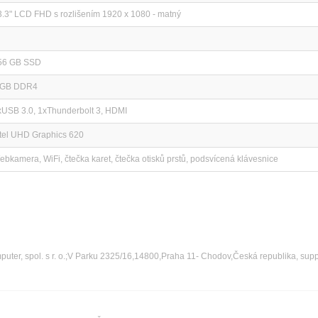
3.3" LCD FHD s rozlišením 1920 x 1080 - matný
56 GB SSD
 GB DDR4
xUSB 3.0, 1xThunderbolt 3, HDMI
ntel UHD Graphics 620
ebkamera, WiFi, čtečka karet, čtečka otisků prstů, podsvícená klávesnice
ter, spol. s r. o.;V Parku 2325/16,14800,Praha 11- Chodov,Česká republika, sup