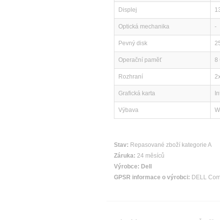
Displej
1
Optická mechanika
-
Pevný disk
2
Operační paměť
8
Rozhraní
2
Grafická karta
I
Výbava
W
Stav:
Repasované zboží kategorie A
Záruka:
24 měsíců
Výrobce:
Dell
GPSR informace o výrobci:
DELL Compu