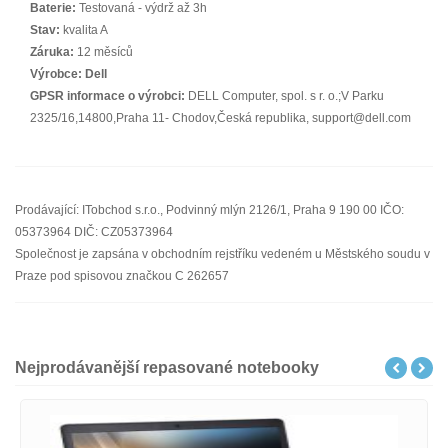
Baterie:
Testovaná - výdrž až 3h
Stav:
kvalita A
Záruka:
12 měsíců
Výrobce:
Dell
GPSR informace o výrobci:
DELL Computer, spol. s r. o.;V Parku
2325/16,14800,Praha 11- Chodov,Česká republika, support@dell.com
Prodávající: ITobchod s.r.o., Podvinný mlýn 2126/1, Praha 9 190 00 IČO:
05373964 DIČ: CZ05373964
Společnost je zapsána v obchodním rejstříku vedeném u Městského soudu v
Praze pod spisovou značkou C 262657
Nejprodávanější repasované notebooky