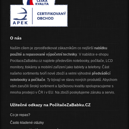
O nás
Naším cílem je zprostředkovat zákazníkům co nejširší
nabídku
použité a repasované výpočetní techniky
. V nabídce e-shopu
PocitaceZaBabku.cz najdete především notebooky, počítače, LCD
monitory, tiskárny a mobilní zařízení jako tablety a telefony. Část
našeho sortimentu tvoří nové zboží a velmi výhodné
předváděcí
notebooky a počítače
. Ty bývají ve stavu nových produktů. Abychom
vám zaručili široký sortiment a špičkovou kvalitu spolupracujeme s
mnoha prodejci v ČR i v EU. Na zboží poskytujeme záruku a servis.
Užitečné odkazy na PočítačeZaBabku.CZ
Co je repas?
Často kladené otázky