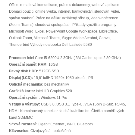
Office, e‑mailová komunikace, práce s dokumenty, webové aplikace
Domácí použití: online výuka, internet, bankovnictví, sledování videí,
správa souborů Práce na dálku: vzdálený přístup, videokonference
(Zoom, Teams), cloudová spolupráce Příklady využití a programy:
Microsoft Word, Excel, PowerPoint Google Workspace, LibreOffice,
Outlook Zoom, Microsoft Teams, Skype Adobe Acrobat, Canva,
Thunderbird Výhody notebooku Dell Latitude 5580
Procesor:
Intel Core i5-6200U 2,3GHz ( 3M Cache, up to 2.80 GHz )
Operační paměť RAM:
16GB
Pevný disk HDD:
512GB SSD
Displej (LCD):
15,6" fullHD 1920x 1080 pixelů , IPS
Optická mechanika:
bez mechaniky
Grafická karta:
Intel HD Graphics 520
Operační systém:
Windows 11 Pro
Vstupy a výstupy:
USB 3.0, USB 3.1 Type-C, VGA 15pin D-Sub, RJ-45,
HDMI, Kombinovaný konektor sluchátka/mikrofon, Čtečka paměťových
karet SD/MMC
Síťové rozhraní:
Gigabit Ethernet , Wi-Fi, Bluetooth
Klávesnice:
Cizojazyčná - počeštěná