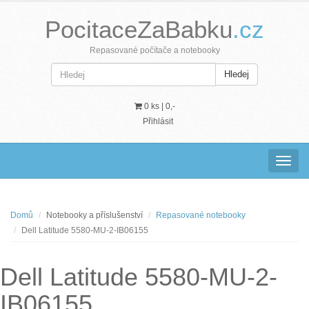
PocitaceZaBabku
.cz
Repasované počítače a notebooky
Hledej
0 ks |
0,-
Přihlásit
Navig
Domů
Notebooky a příslušenství
Repasované notebooky
Dell Latitude 5580-MU-2-IB06155
Dell Latitude 5580-MU-2-
IB06155