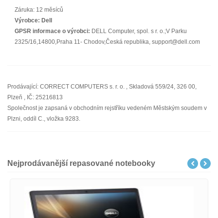
Záruka: 12 měsíců
Výrobce:
Dell
GPSR informace o výrobci:
DELL Computer, spol. s r. o.;V Parku
2325/16,14800,Praha 11- Chodov,Česká republika, support@dell.com
Prodávající: CORRECT COMPUTERS s. r. o. , Skladová 559/24, 326 00,
Plzeň , IČ: 25216813
Společnost je zapsaná v obchodním rejstříku vedeném Městským soudem v
Plzni, oddíl C., vložka 9283.
Nejprodávanější repasované notebooky