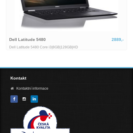
2889,-
Lenovo ThinkPad T15
Lenovo ThinkPad T15 G2 stav B Intel Core i7-1185G
RAM 512GB SSD 156 FHD Wi-Fi BT WebCAM Windows
Kontakt
Kontaktní informace