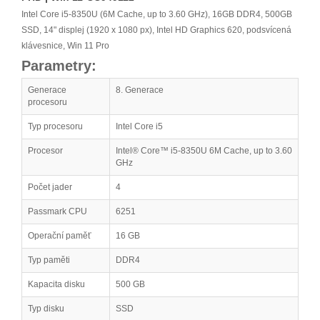
Intel Core i5-8350U (6M Cache, up to 3.60 GHz), 16GB DDR4, 500GB
SSD, 14" displej (1920 x 1080 px), Intel HD Graphics 620, podsvícená
klávesnice, Win 11 Pro
Parametry:
Generace
8. Generace
procesoru
Typ procesoru
Intel Core i5
Procesor
Intel® Core™ i5-8350U 6M Cache, up to 3.60
GHz
Počet jader
4
Passmark CPU
6251
Operační paměť
16 GB
Typ paměti
DDR4
Kapacita disku
500 GB
Typ disku
SSD