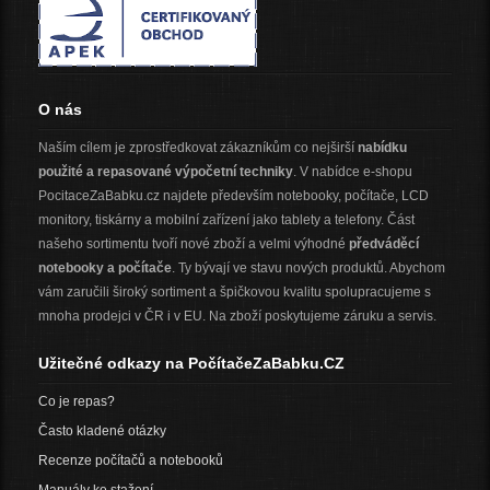
O nás
Naším cílem je zprostředkovat zákazníkům co nejširší
nabídku
použité a repasované výpočetní techniky
. V nabídce e-shopu
PocitaceZaBabku.cz najdete především notebooky, počítače, LCD
monitory, tiskárny a mobilní zařízení jako tablety a telefony. Část
našeho sortimentu tvoří nové zboží a velmi výhodné
předváděcí
notebooky a počítače
. Ty bývají ve stavu nových produktů. Abychom
vám zaručili široký sortiment a špičkovou kvalitu spolupracujeme s
mnoha prodejci v ČR i v EU. Na zboží poskytujeme záruku a servis.
Užitečné odkazy na PočítačeZaBabku.CZ
Co je repas?
Často kladené otázky
Recenze počítačů a notebooků