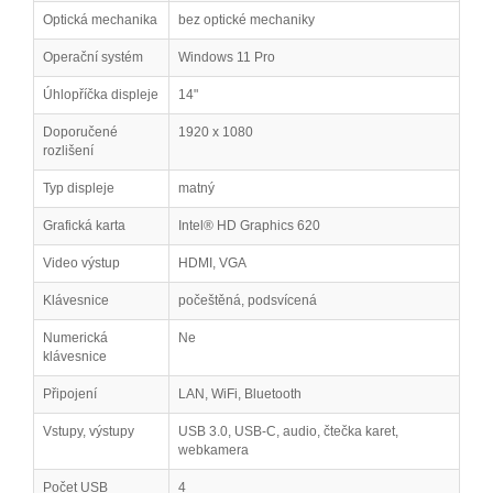
Optická mechanika
bez optické mechaniky
Operační systém
Windows 11 Pro
Úhlopříčka displeje
14"
Doporučené
1920 x 1080
rozlišení
Typ displeje
matný
Grafická karta
Intel® HD Graphics 620
Video výstup
HDMI, VGA
Klávesnice
počeštěná, podsvícená
Numerická
Ne
klávesnice
Připojení
LAN, WiFi, Bluetooth
Vstupy, výstupy
USB 3.0, USB-C, audio, čtečka karet,
webkamera
Počet USB
4