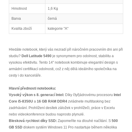
Hmotnost
1,6 Kg
Barva
černá
Kvalita zboží
kategorie "A"
Hledáte notebook, který vás nezradí při náročném pracovním dni ani při
studiu?
Dell Latitude 5490
je synonymem pro odolnost, stabilitu a
vysokou efektivitu. Tento 14" notebook kombinuje elegantní design s
armádní certifikací odolnosti, což z něj dělá ideálního společníka na
cesty i do kanceláře.
Hlavní přednosti notebooku:
Vysoký výkon s 8. generací Intel:
Díky čtyřjádrovému procesoru
Intel
Core i5-8350U
a
16 GB RAM DDR4
zvládnete multitasking bez
zadrhávání. Prohlížení desítek záložek v prohlížeči, práce v Excelu
nebo videokonference budou naprosto plynulé.
Blesková rychlost díky SSD:
Zapomeňte na dlouhé načítání. S
500
GB SSD
diskem systém Windows 11 Pro nastartuje během několika