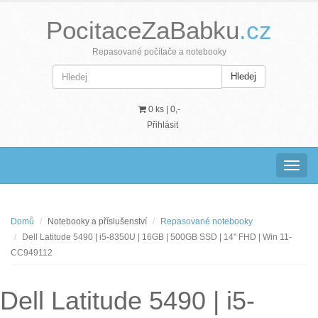
PocitaceZaBabku
.cz
Repasované počítače a notebooky
Hledej
0 ks |
0,-
Přihlásit
Navig
Domů
Notebooky a příslušenství
Repasované notebooky
Dell Latitude 5490 | i5-8350U | 16GB | 500GB SSD | 14" FHD | Win 11-
CC949112
Dell Latitude 5490 | i5-