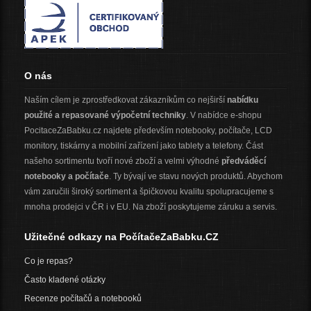
O nás
Naším cílem je zprostředkovat zákazníkům co nejširší
nabídku
použité a repasované výpočetní techniky
. V nabídce e-shopu
PocitaceZaBabku.cz najdete především notebooky, počítače, LCD
monitory, tiskárny a mobilní zařízení jako tablety a telefony. Část
našeho sortimentu tvoří nové zboží a velmi výhodné
předváděcí
notebooky a počítače
. Ty bývají ve stavu nových produktů. Abychom
vám zaručili široký sortiment a špičkovou kvalitu spolupracujeme s
mnoha prodejci v ČR i v EU. Na zboží poskytujeme záruku a servis.
Užitečné odkazy na PočítačeZaBabku.CZ
Co je repas?
Často kladené otázky
Recenze počítačů a notebooků