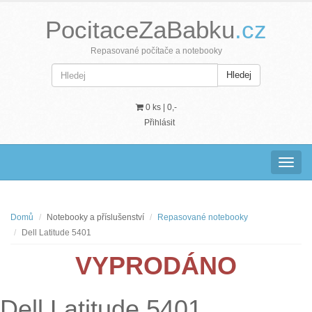
PocitaceZaBabku
.cz
Repasované počítače a notebooky
Hledej
0 ks |
0,-
Přihlásit
Navig
Domů
Notebooky a příslušenství
Repasované notebooky
Dell Latitude 5401
VYPRODÁNO
Dell Latitude 5401