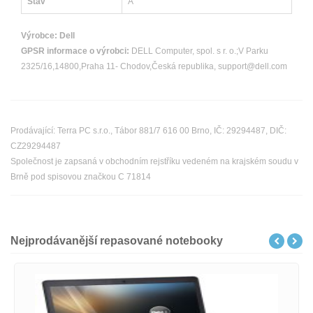
Stav
A
Výrobce:
Dell
GPSR informace o výrobci:
DELL Computer, spol. s r. o.;V Parku
2325/16,14800,Praha 11- Chodov,Česká republika, support@dell.com
Prodávající: Terra PC s.r.o., Tábor 881/7 616 00 Brno, IČ: 29294487, DIČ:
CZ29294487
Společnost je zapsaná v obchodním rejstříku vedeném na krajském soudu v
Brně pod spisovou značkou C 71814
Nejprodávanější repasované notebooky