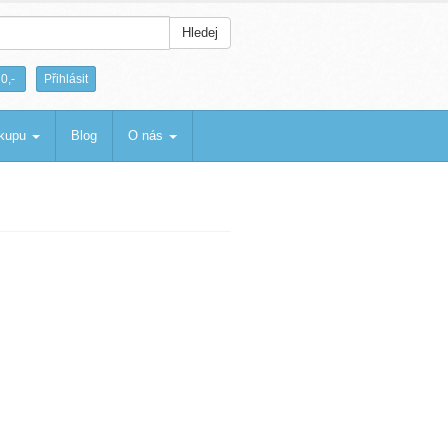
Hledej
|
0,-
Přihlásit
ákupu
Blog
O nás