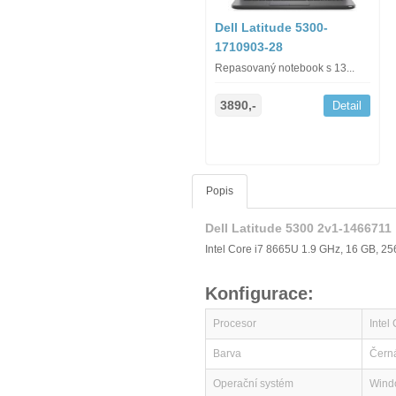
Dell Latitude 5300-
1710903-28
Repasovaný notebook s 13...
3890,-
Detail
Popis
Dell Latitude 5300 2v1-1466711
Intel Core i7 8665U 1.9 GHz, 16 GB, 2
Konfigurace:
Procesor
Intel
Barva
Čern
Operační systém
Wind