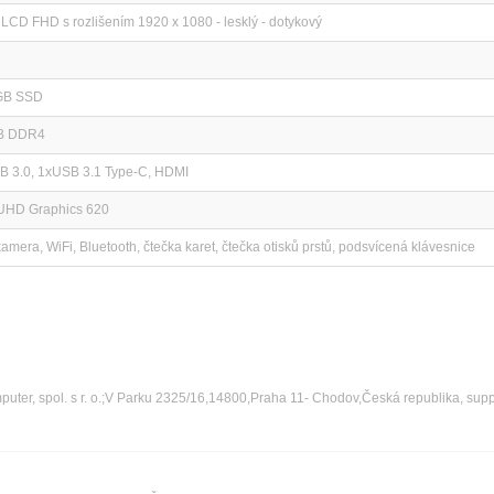
 LCD FHD s rozlišením 1920 x 1080 - lesklý - dotykový
GB SSD
B DDR4
B 3.0, 1xUSB 3.1 Type-C, HDMI
 UHD Graphics 620
mera, WiFi, Bluetooth, čtečka karet, čtečka otisků prstů, podsvícená klávesnice
ter, spol. s r. o.;V Parku 2325/16,14800,Praha 11- Chodov,Česká republika, sup