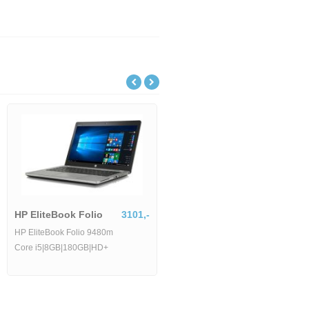
HP EliteBook Folio
3101,-
HP EliteBook Folio 9480m
Core i5|8GB|180GB|HD+