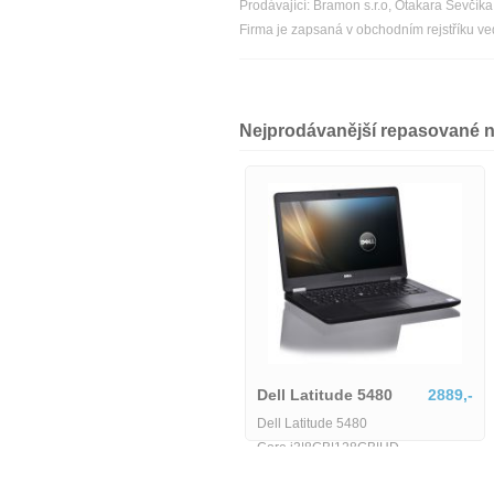
Prodávající: Bramon s.r.o, Otakara Ševčí
Firma je zapsaná v obchodním rejstříku v
Nejprodávanější repasované 
Dell Latitude 5580-MU-1-
IB06155
6425,-
Dell Latitude 5480
2889,-
Dell Latitude 5580-MU-1-IB06155
Dell Latitude 5480
Core i3|8GB|128GB|HD