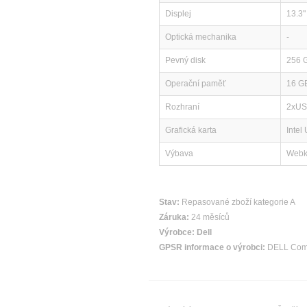
Displej
13.3"
Optická mechanika
-
Pevný disk
256 
Operační paměť
16 G
Rozhraní
2xUS
Grafická karta
Intel
Výbava
Webka
Stav:
Repasované zboží kategorie A
Záruka:
24 měsíců
Výrobce:
Dell
GPSR informace o výrobci:
DELL Compu