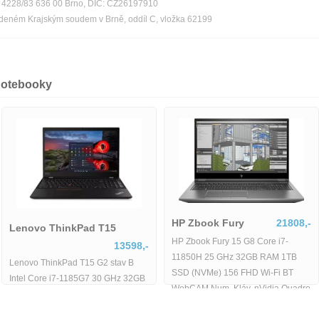
ka 4228/83 636 00 Brno, DIČ: CZ26197910
edeném Krajským soudem v Brně, oddíl C, vložka 62199
notebooky
HP Zbook Fury
21808,-
Lenovo ThinkPad T15
HP Zbook Fury 15 G8 Core i7-
13598,-
11850H 25 GHz 32GB RAM 1TB
Lenovo ThinkPad T15 G2 stav B
SSD (NVMe) 156 FHD Wi-Fi BT
Intel Core i7-1185G7 30 GHz 32GB
WebCAM Num. Kláv. nVidia Quadro
RAM 512GB SSD 156 FHD Wi-Fi
RTX
BT WebCAM Windows 11 Pro -