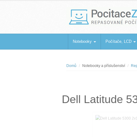
PocitaceZaBa
Repasované počítače a notebooky
Notebooky
Počítače, LCD
Domů
Notebooky a příslušenství
Rep
Dell Latitude 