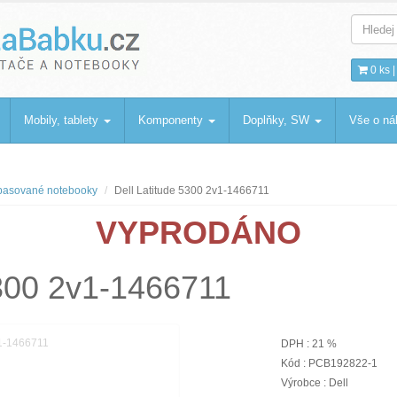
bku
.cz
0 ks 
Mobily, tablety
Komponenty
Doplňky, SW
Vše o n
asované notebooky
Dell Latitude 5300 2v1-1466711
VYPRODÁNO
5300 2v1-1466711
DPH : 21 %
Kód : PCB192822-1
Výrobce : Dell