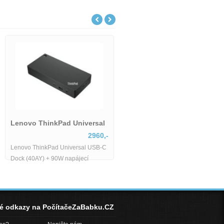
Lenovo ThinkPad Universal
2960,-
Lenovo ThinkPad Universal USB-C
Dock (40AY) + 90W napájecí
adaptér-1636448
né odkazy na PočítačeZaBabku.CZ