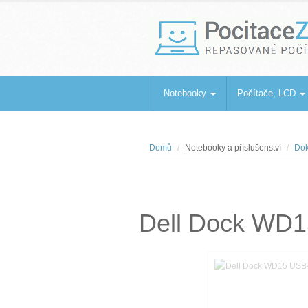
PocitaceZaBa
Repasované počítače a notebooky
Notebooky
Počítače, LCD
Domů
Notebooky a příslušenství
Dok
Dell Dock WD