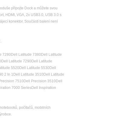
dnoduše připojte Dock a můžete svou
yPort, HDMI, VGA, 2x USB3.0, USB 3.0 s
jecí konektor. Součástí balení není
.
de 7280Dell Latitude 7380Dell Latitude
0Dell Latitude 7290Dell Latitude
atitude 5520Dell Latitude 5530Dell
0 2 In 1Dell Latitude 3510Dell Latitude
Precision 7510Dell Precision 3510Dell
ration 7000 SeriesDell Inspiration
notebooků, počítačů, mobilních
výrobce.