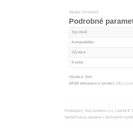
Záruka: 24 měsíců
Podrobné paramet
Typ zboží
Kompatibilita
Výrobce
Kvalita
Výrobce:
Dell
GPSR informace o výrobci:
DELL Compu
Prodávající: Tera Systems s.r.o, Lidická 
Společnost je zapsána v obchodním rejstř