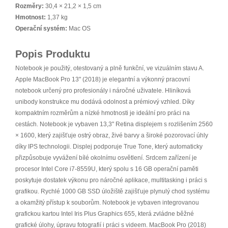
Rozměry:
30,4 × 21,2 × 1,5 cm
Hmotnost:
1,37 kg
Operační systém:
Mac OS
Popis Produktu
Notebook je použitý, otestovaný a plně funkční, ve vizuálním stavu A.
Apple MacBook Pro 13" (2018) je elegantní a výkonný pracovní
notebook určený pro profesionály i náročné uživatele. Hliníková
unibody konstrukce mu dodává odolnost a prémiový vzhled. Díky
kompaktním rozměrům a nízké hmotnosti je ideální pro práci na
cestách. Notebook je vybaven 13,3" Retina displejem s rozlišením 2560
× 1600, který zajišťuje ostrý obraz, živé barvy a široké pozorovací úhly
díky IPS technologii. Displej podporuje True Tone, který automaticky
přizpůsobuje vyvážení bílé okolnímu osvětlení. Srdcem zařízení je
procesor Intel Core i7-8559U, který spolu s 16 GB operační paměti
poskytuje dostatek výkonu pro náročné aplikace, multitasking i práci s
grafikou. Rychlé 1000 GB SSD úložiště zajišťuje plynulý chod systému
a okamžitý přístup k souborům. Notebook je vybaven integrovanou
grafickou kartou Intel Iris Plus Graphics 655, která zvládne běžné
grafické úlohy, úpravu fotografií i práci s videem. MacBook Pro (2018)