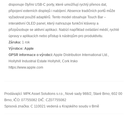
disponuje čtyřmi USB-C porty, které umožňují rychlý přenos dat,
připojení externích displejů i nabíjení. Absence tradičních portů může
vyžadovat použití adaptérů. Tento model obsahuje Touch Bar –
interaktivní OLED panel, který nahrazuje funkční klávesy a
přizpůsobuje se aktivní aplikaci. Nabízí například ovládání médií, rychlé
úpravy v aplikacích nebo přístup k nástrojům pro produktivitu.
Záruka:
1 rok
Výrobce:
Apple
GPSR informace o výrobci:
Apple Distribution International Ltd.,
Hollyhill Industrial Estate Hollyhill, Cork Irsko
https://www.apple.com
Prodávající: MPK Asset Solutions s.r.o., Nové sady 988/2, Staré Brno, 602 00
Brno, IČO: 07755082 DIČ: CZ07755082
Spisová značka: C 110021 vedená u Krajského soudu v Brně