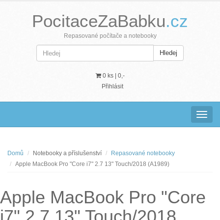
PocitaceZaBabku
.cz
Repasované počítače a notebooky
Hledej
0 ks |
0,-
Přihlásit
Navig
Domů
Notebooky a příslušenství
Repasované notebooky
Apple MacBook Pro "Core i7" 2.7 13" Touch/2018 (A1989)
Apple MacBook Pro "Core
i7" 2.7 13" Touch/2018