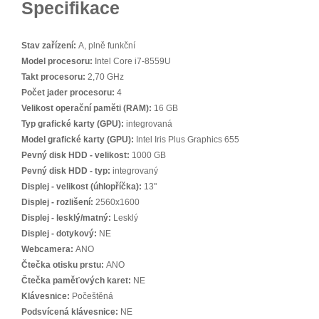
Specifikace
Stav zařízení:
A, plně funkční
Model procesoru:
Intel Core i7-8559U
Takt procesoru:
2,70 GHz
Počet jader procesoru:
4
Velikost operační paměti (RAM):
16 GB
Typ grafické karty (GPU):
integrovaná
Model grafické karty (GPU):
Intel Iris Plus Graphics 655
Pevný disk HDD - velikost:
1000 GB
Pevný disk HDD - typ:
integrovaný
Displej - velikost (úhlopříčka):
13"
Displej - rozlišení:
2560x1600
Displej - lesklý/matný:
Lesklý
Displej - dotykový:
NE
Webcamera:
ANO
Čtečka otisku prstu:
ANO
Čtečka paměťových karet:
NE
Klávesnice:
Počeštěná
Podsvícená klávesnice:
NE