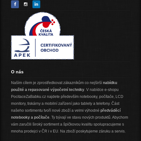
O nás
Naším cílem je zprostředkovat zákazníkům co nejširší
nabídku
použité a repasované výpočetní techniky
. V nabídce e-shopu
PocitaceZaBabku.cz najdete především notebooky, počítače, LCD
monitory, tiskárny a mobilní zařízení jako tablety a telefony. Část
našeho sortimentu tvoří nové zboží a velmi výhodné
předváděcí
notebooky a počítače
. Ty bývají ve stavu nových produktů. Abychom
vám zaručili široký sortiment a špičkovou kvalitu spolupracujeme s
mnoha prodejci v ČR i v EU. Na zboží poskytujeme záruku a servis.