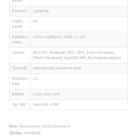
paměť
Rozhraní
Lightning
Vnitřní
64
paměť
Rozlišení
UHD s rozlišením 3 840 x 2 160
videa
Výbava
4G (LTE), Bluetooth, NFC, GPS, Zadní fotoaparát,
Přední fotoaparát, DualSIM, Wifi, Bezdrátové nabíjení
Typ karty
nepodporuje paměťové karty
Rozlišení
12
fotek
Baterie
Li-Ion 2942 mAh
Typ SIM
nanoSIM, eSIM
Stav:
Repasované zboží kategorie A
Záruka:
24 měsíců