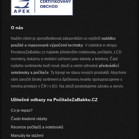
O nás
Naším cílem je zprostředkovat zákazníkům co nejširší
nabídku
použité a repasované výpočetní techniky
. V nabídce e-shopu
PocitaceZaBabku.cz najdete především notebooky, počítače, LCD
monitory, tiskárny a mobilní zařízení jako tablety a telefony. Část
našeho sortimentu tvoří nové zboží a velmi výhodné
předváděcí
notebooky a počítače
. Ty bývají ve stavu nových produktů. Abychom
vám zaručili široký sortiment a špičkovou kvalitu spolupracujeme s
mnoha prodejci v ČR i v EU. Na zboží poskytujeme záruku a servis.
Užitečné odkazy na PočítačeZaBabku.CZ
Co je repas?
Často kladené otázky
Recenze počítačů a notebooků
Manuály ke stažení