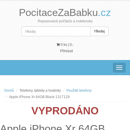
PocitaceZaBabku
.cz
Repasované počítače a notebooky
Hledej
0 ks |
0,-
Přihlásit
Navig
Domů
Telefony, tablety a hodinky
Použité telefony
Apple iPhone Xr 64GB Black-1317129
VYPRODÁNO
Apple iPhone Xr 64GB