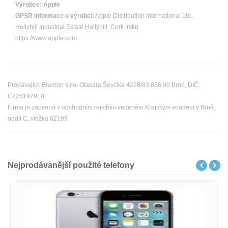
Výrobce:
Apple
GPSR informace o výrobci:
Apple Distribution International Ltd.,
Hollyhill Industrial Estate Hollyhill, Cork Irsko
https://www.apple.com
Prodávající: Bramon s.r.o, Otakara Ševčíka 4228/83 636 00 Brno, DIČ:
CZ26197910
Firma je zapsaná v obchodním rejstříku vedeném Krajským soudem v Brně,
oddíl C, vložka 62199
Nejprodávanější použité telefony