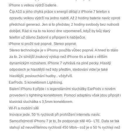
iPhone s velkou výdrží baterie.
Čip A10 a jeho chytrá práce s energií dělají z iPhone 7 telefon s
opravdu velkou výdrží na jedno nabití. Až 2 hodiny baterie navíc oproti
předchozí generaci. Jen si to představ, 2 hodiny svobody bez nutnosti
dobíjet. Rád si na to na konci dne vzpomeneš, když by tvůj starý
telefon už dávno žadonil o připojení k nabíječce.
iPhone si prožil své poprvé. Stereo poprvé.
Stereo technologie je v iPhonu použita vůbec poprvé. A hned to stálo
za to. 2x silnější zvukový výstup než iPhone 6s a také s větším
dynamickým rozsahem. iPhone 7 vyhrává na plné pecky. Hlasitý
odposlech je hlasitější než kdy předtím, sledování videí je také
hlasitější, poslouchání hudby... vždyťvíš.
EarPods. S konektorem Lightning.
Balení iPhonu ti přijde i s legendárními sluchátky EarPods v novém
provedení s lightning konektorem. Pomocí adaptéru však jdou připojit i
klasická sluchátka s 3,5mm konektorem.
Wi-Fi a mobilní sítě
Inovace jede. 50 % rychlosti při prohlížení internetu navíc.
Samozřejmostí iPhonu 7 je to, že podporuje sítě 4G– LTE. Data se tak
stahují až neuvěřitelnou rychlostí 450 Mb/s– což je o 50 % rychleji než