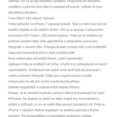
selfička i ne za až tak skvělého osvětlení. Přizpůsobí se okolnímu
osvětlení a pleťové tóny díky ní vypadají přirozeně, i přesto že jsou
přisvětleny bleskem.
Cena fotky? 100 miliard. Operací.
Fotky pořízené na iPhone 7 vypadají krásně. Stojí za nimi více než jen
kvalitní objektiv a pár dalších funkcí. Vše se to spojuje v obrazovém
procesoru A10 Fusion. 100 miliard operací. Tolik jich je potřeba pro
pořízení parádní fotky. Díky algoritmům a strojovému učení jsou
fotografie o úroveň výše. Fotoaparát také rychleji ostří a má kvalitnější
mapování barevných tónů a lepší vyvážení bílé.
Nové indexování, přesnější třízení. Lepší vzpomínání.
Aplikace Fotky je chytřejší než dříve. Urychlí ti to vyhledávání ve svých
vzpomínkách. Dostáváme tak úplně nové možnosti jak pracovat s
naším archivem fotografií. Fotky jsou organizovány a chytře
indexovány do alb pro rychlý a jednoduchý přístup.
Zdaleka nejjasnější a nejbarevnější displej iPhonu.
Displej. Je to primární rozhraní, pomocí něhož komunikuješ se svým
iPhonem. Na displeji se díváš na fotky, hraješ hry, komunikuješ s
přáteli a zjišťuješ, co se ve světě děje pomocí sociálních sítí. Proto je
iPhone 7 vybaven Retina displejem se skvělou jasností a živými
barvami. Pro tvojepotěšení a maximálně spokojený zážitek.