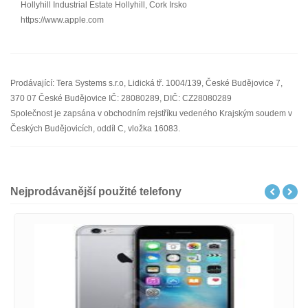
Hollyhill Industrial Estate Hollyhill, Cork Irsko
https://www.apple.com
Prodávající: Tera Systems s.r.o, Lidická tř. 1004/139, České Budějovice 7,
370 07 České Budějovice IČ: 28080289, DIČ: CZ28080289
Společnost je zapsána v obchodním rejstříku vedeného Krajským soudem v
Českých Budějovicích, oddíl C, vložka 16083.
Nejprodávanější použité telefony