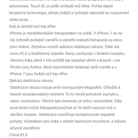
vyhovovala. Touch ID, je ještě rychlejší než dříve. Pořád stejně
bezpečná technologie, přesto jistější a rychlejší odpověď na rozpoznání
otisku prstu.
Král je silnější než kdy dříve
iPhone je nejoblíbenějším fotoaparátem na světě. V iPhonu 7 se na
něj inženýři pořádně zaměřili a vytvořili nejlepší fotoaparát za celou
jeho historii. Zejména oceníš optickou stabilizaci obrazu. Dále má
clonu f/1,8 a šestičlenný objektiv. Barvy zachycuje v širokém rozsahu,
všechny fotky, které s ním pořídíš tak vypadají věrně a krásně. Live
Photos jsou funkce, které vzpomínkám dodávají další rozměr a s
iPhone 7 jsou živější než kdy dříve.
Optická stabilizace obrazu
Stabilizace obrazu bojuje proti rozmazaným fotografiím. Důležitý a
hlavně neopakovatelný moment. Ty ho chceš pohotově zachytit a ...
sakra, rozmazáno. Všichni tyto momenty ze srdce nenávidíme. Díky
nové funkci může fotoaparát používat až 3x delší expozici než u
staršího modelu. Stabilizace umožňuje kompenzovati nepatrné
pohyby. Výsledkem jsou fotky s velkým barevným rozsahem, a hlavně
úžasně zaostřené.
Clona f/1,8