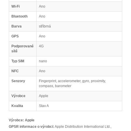
Wi-Fi
Ano
Bluetooth
Ano
Barva
stříbrná
GPS
Ano
Podporované
4G
sítě
Typ SIM
nano
NFC
Ano
Senzory
Fingerprint, accelerometer, gyro, proximity,
compass, barometer
Výrobce
Apple
Kvalita
Stav A
Výrobce:
Apple
GPSR informace o výrobci:
Apple Distribution International Ltd.,