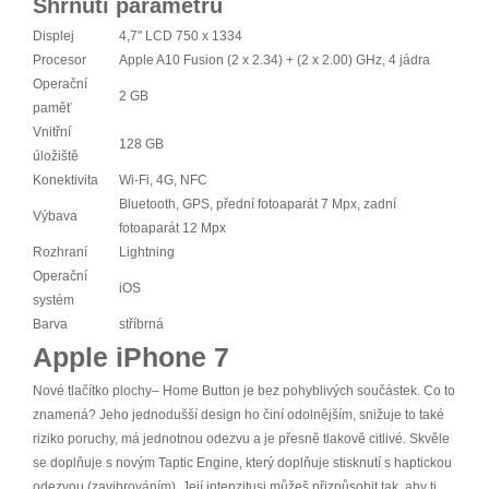
Shrnutí parametrů
Displej
4,7" LCD 750 x 1334
Procesor
Apple A10 Fusion (2 x 2.34) + (2 x 2.00) GHz, 4 jádra
Operační
2 GB
paměť
Vnitřní
128 GB
úložiště
Konektivita
Wi-Fi, 4G, NFC
Bluetooth, GPS, přední fotoaparát 7 Mpx, zadní
Výbava
fotoaparát 12 Mpx
Rozhraní
Lightning
Operační
iOS
systém
Barva
stříbrná
Apple iPhone 7
Nové tlačítko plochy– Home Button je bez pohyblivých součástek. Co to
znamená? Jeho jednodušší design ho činí odolnějším, snižuje to také
riziko poruchy, má jednotnou odezvu a je přesně tlakově citlivé. Skvěle
se doplňuje s novým Taptic Engine, který doplňuje stisknutí s haptickou
odezvou (zavibrováním). Její intenzitusi můžeš přizpůsobit tak, aby ti