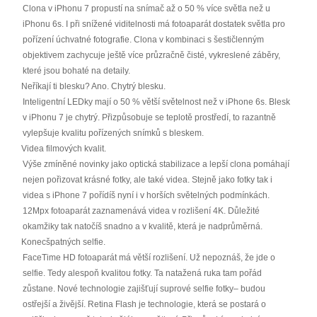
Clona v iPhonu 7 propustí na snímač až o 50 % více světla než u
iPhonu 6s. I při snížené viditelnosti má fotoaparát dostatek světla pro
pořízení úchvatné fotografie. Clona v kombinaci s šestičlenným
objektivem zachycuje ještě více průzračně čisté, vykreslené záběry,
které jsou bohaté na detaily.
Neříkají ti blesku? Ano. Chytrý blesku.
Inteligentní LEDky mají o 50 % větší světelnost než v iPhone 6s. Blesk
v iPhonu 7 je chytrý. Přizpůsobuje se teplotě prostředí, to razantně
vylepšuje kvalitu pořízených snímků s bleskem.
Videa filmových kvalit.
Výše zmíněné novinky jako optická stabilizace a lepší clona pomáhají
nejen pořizovat krásné fotky, ale také videa. Stejně jako fotky tak i
videa s iPhone 7 pořídíš nyní i v horších světelných podmínkách.
12Mpx fotoaparát zaznamenává videa v rozlišení 4K. Důležité
okamžiky tak natočíš snadno a v kvalitě, která je nadprůměrná.
Konecšpatných selfie.
FaceTime HD fotoaparát má větší rozlišení. Už nepoznáš, že jde o
selfie. Tedy alespoň kvalitou fotky. Ta natažená ruka tam pořád
zůstane. Nové technologie zajišťují suprové selfie fotky– budou
ostřejší a živější. Retina Flash je technologie, která se postará o