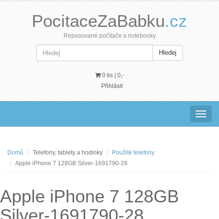
PocitaceZaBabku
.cz
Repasované počítače a notebooky
Hledej
0 ks |
0,-
Přihlásit
Navig
Domů
Telefony, tablety a hodinky
Použité telefony
Apple iPhone 7 128GB Silver-1691790-28
Apple iPhone 7 128GB
Silver-1691790-28