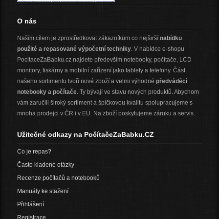
O nás
Naším cílem je zprostředkovat zákazníkům co nejširší
nabídku
použité a repasované výpočetní techniky
. V nabídce e-shopu
PocitaceZaBabku.cz najdete především notebooky, počítače, LCD
monitory, tiskárny a mobilní zařízení jako tablety a telefony. Část
našeho sortimentu tvoří nové zboží a velmi výhodné
předváděcí
notebooky a počítače
. Ty bývají ve stavu nových produktů. Abychom
vám zaručili široký sortiment a špičkovou kvalitu spolupracujeme s
mnoha prodejci v ČR i v EU. Na zboží poskytujeme záruku a servis.
Užitečné odkazy na PočítačeZaBabku.CZ
Co je repas?
Často kladené otázky
Recenze počítačů a notebooků
Manuály ke stažení
Přihlášení
Registrace