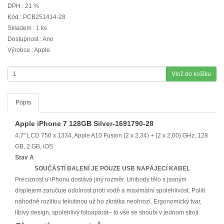
DPH : 21 %
Kód : PCB251414-28
Skladem : 1 ks
Dostupnost : Ano
Výrobce : Apple
Vlož do košíku
Popis
Apple iPhone 7 128GB Silver-1691790-28
4,7" LCD 750 x 1334, Apple A10 Fusion (2 x 2.34) + (2 x 2.00) GHz, 128
GB, 2 GB, iOS
Stav A
SOUČÁSTÍ BALENÍ JE POUZE USB NAPÁJECÍ KABEL
Preciznost u iPhonu dostává jiný rozměr. Unibody tělo s jasným
displejem zaručuje odolnost proti vodě a maximální spolehlivost. Polití
náhodně rozlitou tekutinou už ho zkrátka neohrozí. Ergonomický tvar,
líbivý design, spolehlivý fotoaparát– to vše se snoubí v jednom stroji