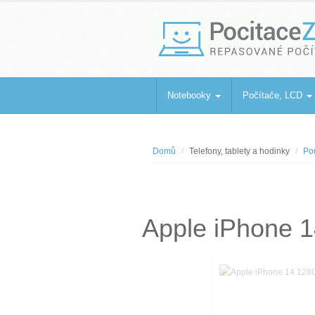
PocitaceZaBa
Repasované počítače a notebooky
Notebooky
Počítače, LCD
Domů
Telefony, tablety a hodinky
Pou
Apple iPhone 