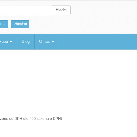
Hledej
|
0,-
Přihlásit
ákupu
Blog
O nás
ozené od DPH dle §90 zákona o DPH)