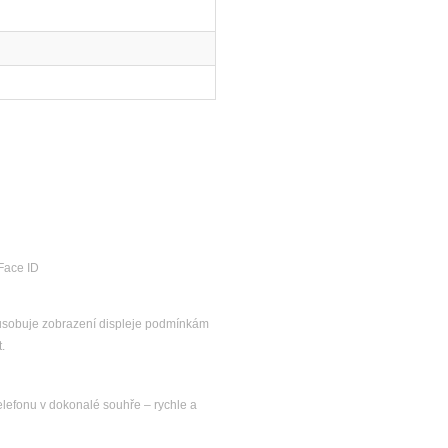
Face ID
působuje zobrazení displeje podmínkám
.
 telefonu v dokonalé souhře – rychle a