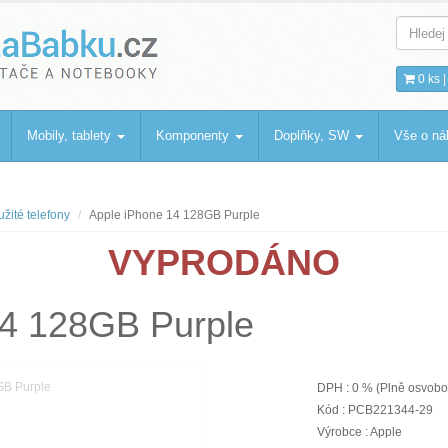
bku
.cz
0 ks 
Mobily, tablety
Komponenty
Doplňky, SW
Vše o n
žité telefony
Apple iPhone 14 128GB Purple
VYPRODÁNO
14 128GB Purple
DPH : 0 % (Plně osvob
Kód : PCB221344-29
Výrobce : Apple