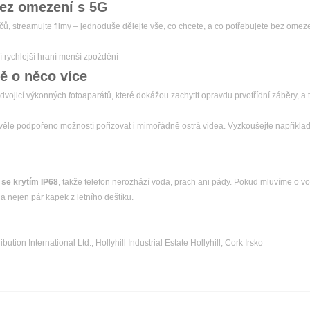
bez omezení s 5G
áčů, streamujte filmy – jednoduše dělejte vše, co chcete, a co potřebujete bez omeze
í rychlejší hraní menší zpoždění
tě o něco více
ojicí výkonných fotoaparátů, které dokážou zachytit opravdu prvotřídní záběry, a 
věle podpořeno možností pořizovat i mimořádně ostrá videa. Vyzkoušejte například 
 se krytím IP68
, takže telefon nerozhází voda, prach ani pády. Pokud mluvíme o 
a nejen pár kapek z letního deštíku.
bution International Ltd., Hollyhill Industrial Estate Hollyhill, Cork Irsko