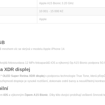
Apple A15 Bionic 3.20 GHz
10 001 - 15 000 Kč
Apple
GB
eště mnohem víc se skrývá v modelu Apple iPhone 14.
dvojitá fotosoustava 12 MPx fotoaparátů iOS a výkonný čip A15 Bionic podpora 5G 
a XDR displej
1“ OLED Super Retina XDR displej
s podporou technologie True Tone, která přiz
ozřejmostí displeje je vysoké rozlišení, dokonale ostré barvy a neuvěřitelný kontrast
ilní
em
iOS
a výkonným
čipem A15 Bionic
. Díky této dvojici probíhají veškeré činnosti