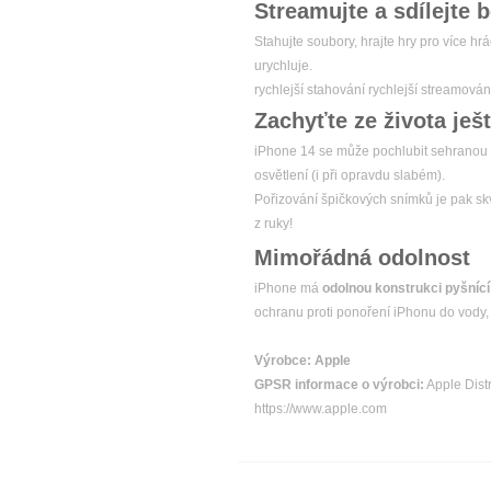
Streamujte a sdílejte 
Stahujte soubory, hrajte hry pro více hr
urychluje.
rychlejší stahování rychlejší streamován
Zachyťte ze života ješ
iPhone 14 se může pochlubit sehranou dv
osvětlení (i při opravdu slabém).
Pořizování špičkových snímků je pak sk
z ruky!
Mimořádná odolnost
iPhone má
odolnou konstrukci pyšnící
ochranu proti ponoření iPhonu do vody, 
Výrobce:
Apple
GPSR informace o výrobci:
Apple Distri
https://www.apple.com