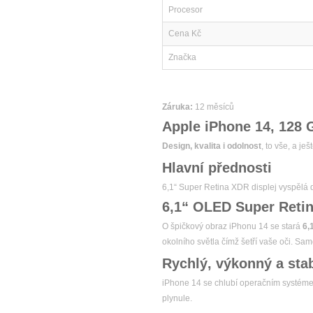
Procesor
Cena Kč
Značka
Záruka:
12 měsíců
Apple iPhone 14, 128 
Design, kvalita i odolnost
, to vše, a j
Hlavní přednosti
6,1“ Super Retina XDR displej vyspělá 
6,1“ OLED Super Retin
O špičkový obraz iPhonu 14 se stará
6,
okolního světla čímž šetří vaše oči. Sam
Rychlý, výkonný a stab
iPhone 14 se chlubí operačním systém
plynule.