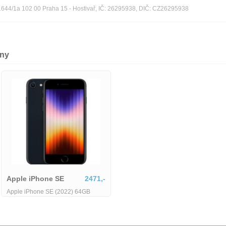
n 1644/1a 102 00 Praha 15 - Hostivař, IČ: 26295938, DIČ: CZ26295938
ony
Apple iPhone SE
2471,-
Apple iPhone SE (2022) 64GB
Midnight-1691779-28