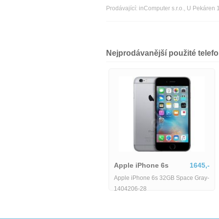
Prodávající: inComputer s.r.o., U Pekáre
Nejprodávanější použité telef
Apple iPhone 6s
1645,-
Apple iPhone 6s 32GB Space Gray-
1404206-28