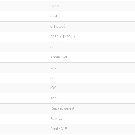
Flash
6 GB
6,1 palců
2532 x 1170 px
ano
Apple GPU
ano
ano
iOS
ano
Repasované A
Fialová
Apple A15