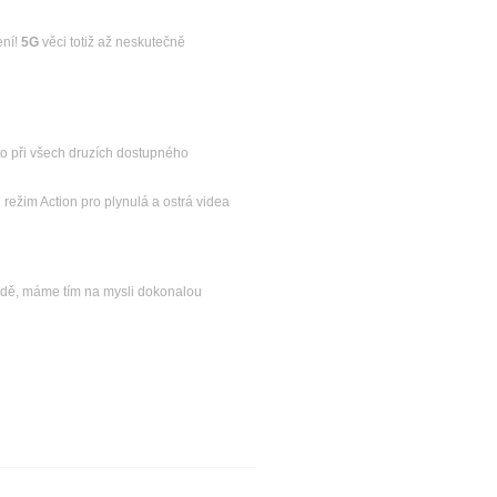
ní!
5G
věci totiž až neskutečně
to při všech druzích dostupného
režim Action pro plynulá a ostrá videa
vodě, máme tím na mysli dokonalou