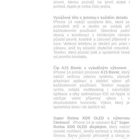
úrovni, kterou poznáš na první dotek i
pohled, Apple je volba číslo jedna.
Vyvážené tělo s jistotou v každém detailu
iPhone 14 nabízí vyvážené tělo, které se
pohodlně drží a skvěle se ovládá při
každodenním používání. Skleněná zadní
strana v kombinaci s hliníkovým rámem
působí pevně, kvalitně a zároveň příjemně v
ruce. Velikost telefonu je ideální pro práci i
zábavu, aniž by působil zbytečně robustně.
Telefon, který působí jistě a spolehlivě hned
od prvního kontaktu.
Čip A15 Bionic s vyladěným výkonem
iPhone 14 pohání procesor
A15 Bionic
, který
nabízí svižnou odezvu systému, plynulé
přepínání aplikací a stabilní výkon při
každodenním používání. Telefon reaguje
rychle, zvládá multitasking i náročnější
aplikace a díky optimalizaci iOS od Apple si
udržuje velmi příjemný výkon i v
dlouhodobém horizontu. Výkon, který je
spolehlivý dnes i do dalších let.
Super Retina XDR OLED s výbornou
čitelností
iPhone 14 je vybaven
6,1" Super
Retina XDR OLED displejem
, který nabízí
vysoké rozlišení, skvělý kontrast a hlubokou
černou. Barvy působí přirozeně a obraz je