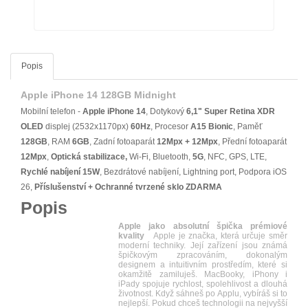
Popis
Apple iPhone 14 128GB Midnight
Mobilní telefon -
Apple iPhone 14
, Dotykový
6,1"
Super Retina XDR
OLED
displej (2532x1170px)
60Hz
, Procesor
A15 Bionic
, Paměť
128GB
, RAM
6GB
, Zadní fotoaparát
12Mpx + 12Mpx
, Přední fotoaparát
12Mpx
,
Optická stabilizace,
Wi-Fi, Bluetooth,
5G
, NFC, GPS, LTE,
Rychlé nabíjení 15W
, Bezdrátové nabíjení, Lightning port, Podpora iOS
26,
Příslušenství + Ochranné tvrzené sklo ZDARMA
Popis
Apple jako absolutní špička prémiové
kvality
Apple je značka, která určuje směr
moderní techniky. Její zařízení jsou známá
špičkovým zpracováním, dokonalým
designem a intuitivním prostředím, které si
okamžitě zamiluješ. MacBooky, iPhony i
iPady spojuje rychlost, spolehlivost a dlouhá
životnost. Když sáhneš po Applu, vybíráš si to
nejlepší. Pokud chceš technologii na nejvyšší