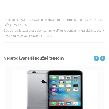
Prodávající: POČÍTÁRNA s.r.o., Vlkova 2408/1a, Brno 628 00, IČ: 29277094,
DIČ: CZ29277094
Společnost je zapsaná v obchodním rejstříku vedeném na krajském soudu v
Brně pod spisovou značkou C 70346
Nejprodávanější použité telefony