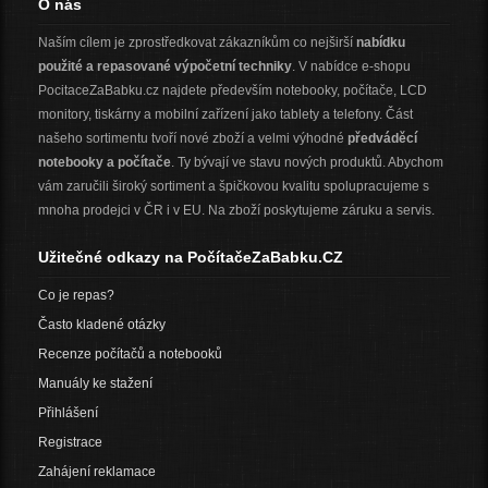
O nás
Naším cílem je zprostředkovat zákazníkům co nejširší
nabídku
použité a repasované výpočetní techniky
. V nabídce e-shopu
PocitaceZaBabku.cz najdete především notebooky, počítače, LCD
monitory, tiskárny a mobilní zařízení jako tablety a telefony. Část
našeho sortimentu tvoří nové zboží a velmi výhodné
předváděcí
notebooky a počítače
. Ty bývají ve stavu nových produktů. Abychom
vám zaručili široký sortiment a špičkovou kvalitu spolupracujeme s
mnoha prodejci v ČR i v EU. Na zboží poskytujeme záruku a servis.
Užitečné odkazy na PočítačeZaBabku.CZ
Co je repas?
Často kladené otázky
Recenze počítačů a notebooků
Manuály ke stažení
Přihlášení
Registrace
Zahájení reklamace