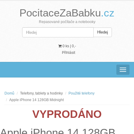
PocitaceZaBabku
.cz
Repasované počítače a notebooky
Hledej
0 ks |
0,-
Přihlásit
Navig
Domů
Telefony, tablety a hodinky
Použité telefony
Apple iPhone 14 128GB Midnight
VYPRODÁNO
Apple iPhone 14 128GB