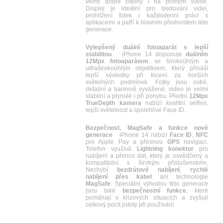
velmi dobře čitelný i na přímém světle.
Displej je ideální pro sledování videí,
prohlížení fotek i každodenní práci s
aplikacemi a patří k hlavním přednostem této
generace.
Vylepšený duální fotoaparát s lepší
stabilitou
iPhone 14 disponuje
duálním
12Mpx fotoaparátem
se širokoúhlým a
ultraširokoúhlým objektivem, který přináší
lepší výsledky při focení za horších
světelných podmínek. Fotky jsou ostré,
detailní a barevně vyvážené, video je velmi
stabilní a plynulé i při pohybu. Přední
12Mpx
TrueDepth kamera
nabízí kvalitní selfies,
lepší světelnost a spolehlivé Face ID.
Bezpečnost, MagSafe a funkce nové
generace
iPhone 14 nabízí
Face ID
,
NFC
pro Apple Pay a přesnou
GPS
navigaci.
Telefon využívá
Lightning konektor
pro
nabíjení a přenos dat, který je osvědčený a
kompatibilní s širokým příslušenstvím.
Nechybí
bezdrátové nabíjení
,
rychlé
nabíjení přes kabel
ani technologie
MagSafe
. Speciální výhodou této generace
jsou také
bezpečnostní funkce
, které
pomáhají v krizových situacích a zvyšují
celkový pocit jistoty při používání.