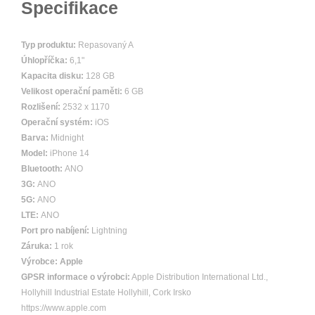
Specifikace
Typ produktu:
Repasovaný A
Úhlopříčka:
6,1"
Kapacita disku:
128 GB
Velikost operační paměti:
6 GB
Rozlišení:
2532 x 1170
Operační systém:
iOS
Barva:
Midnight
Model:
iPhone 14
Bluetooth:
ANO
3G:
ANO
5G:
ANO
LTE:
ANO
Port pro nabíjení:
Lightning
Záruka:
1 rok
Výrobce:
Apple
GPSR informace o výrobci:
Apple Distribution International Ltd.,
Hollyhill Industrial Estate Hollyhill, Cork Irsko
https://www.apple.com