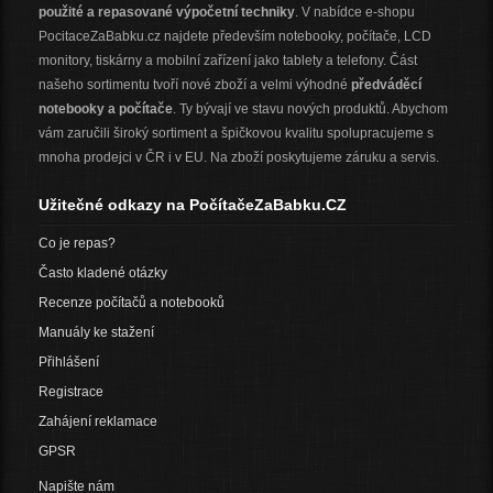
použité a repasované výpočetní techniky
. V nabídce e-shopu
PocitaceZaBabku.cz najdete především notebooky, počítače, LCD
monitory, tiskárny a mobilní zařízení jako tablety a telefony. Část
našeho sortimentu tvoří nové zboží a velmi výhodné
předváděcí
notebooky a počítače
. Ty bývají ve stavu nových produktů. Abychom
vám zaručili široký sortiment a špičkovou kvalitu spolupracujeme s
mnoha prodejci v ČR i v EU. Na zboží poskytujeme záruku a servis.
Užitečné odkazy na PočítačeZaBabku.CZ
Co je repas?
Často kladené otázky
Recenze počítačů a notebooků
Manuály ke stažení
Přihlášení
Registrace
Zahájení reklamace
GPSR
Napište nám