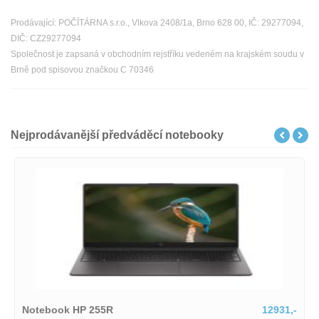
Prodávající: POČÍTÁRNA s.r.o., Vlkova 2408/1a, Brno 628 00, IČ: 29277094,
DIČ: CZ29277094
Společnost je zapsaná v obchodním rejstříku vedeném na krajském soudu v
Brně pod spisovou značkou C 70346
Nejprodávanější předváděcí notebooky
12931,-
Lenovo IdeaPad Slim