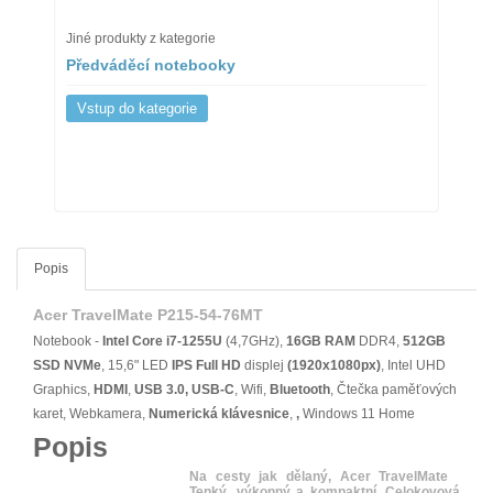
Jiné produkty z kategorie
Předváděcí notebooky
Vstup do kategorie
Popis
Acer TravelMate P215-54-76MT
Notebook -
Intel Core i7-1255U
(4,7GHz),
16GB RAM
DDR4,
512GB
SSD NVMe
, 15,6" LED
IPS
Full HD
displej
(1920x1080px)
, Intel UHD
Graphics,
HDMI
,
USB 3.0, USB-C
, Wifi,
Bluetooth
, Čtečka paměťových
karet, Webkamera,
Numerická klávesnice
,
,
Windows 11 Home
Popis
Na cesty jak dělaný, Acer TravelMate
Tenký, výkonný a kompaktní. Celokovová