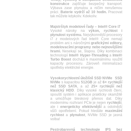
konstrukce
zajišťuje bezpečný transport.
Výbava zase plynulou a ničím nerušenou
práci.
Baterie vydrží až 10 hodin.
Pracovat
tak můžete kdykoliv. Kdekoliv.
Majstrštyk modelové řady – Intel® Core i7
Vysoké nároky na
výkon, rychlost i
plynulost systému.
Nejvýkonnější procesory
i7 z modelových řad Intel® Core nemají
problém ani s náročnými
grafickými editory,
modelovacími programy nebo nejnovějšími
hrami.
Nesekají se, šlapou. Díky kombinaci
technologií
Intel® Hyper-Threading
a
Intel®
Turbo Boost
dochází k maximálnímu využití
kapacity procesoru. Zároveň minimalizaci
spotřeby elektrické energie.
Vysokorychlostní úložiště SSD NVMe
SSD
NVMe
s kapacitou
512GB
je až
6× rychlejší
než SSD SATA
, a až
25× rychlejší než
klasický HDD
. Díky vysoké rychlosti čtení,
spouští systém i aplikace prakticky okamžitě
a umožňuje bleskový přenos dat. Díky
modernímu rozhraní PCIe je nejen
rychlejší
,
ale i
energeticky efektivnější
a odolnější
vůči opotřebení. Pokud hledáte
maximální
rychlost
a
plynulost
, NVMe SSD je jasná
volba!
Pestrobarevná technologie IPS bez