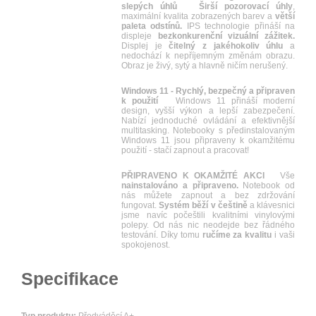
slepých úhlů
Širší pozorovací úhly
,
maximální kvalita zobrazených barev a
větší
paleta odstínů.
IPS technologie přináší na
displeje
bezkonkurenční vizuální zážitek.
Displej je
čitelný z jakéhokoliv úhlu
a
nedochází k nepříjemným změnám obrazu.
Obraz je živý, sytý a hlavně ničím nerušený.
Windows 11 - Rychlý, bezpečný a připraven
k použití
Windows 11 přináší moderní
design, vyšší výkon a lepší zabezpečení.
Nabízí jednoduché ovládání a efektivnější
multitasking. Notebooky s předinstalovaným
Windows 11 jsou připraveny k okamžitému
použití - stačí zapnout a pracovat!
PŘIPRAVENO K OKAMŽITÉ AKCI
Vše
nainstalováno a připraveno.
Notebook od
nás můžete zapnout a bez zdržování
fungovat.
Systém běží v češtině
a klávesnici
jsme navíc počeštili kvalitními vinylovými
polepy. Od nás nic neodejde bez řádného
testování. Díky tomu
ručíme za kvalitu
i vaši
spokojenost.
Specifikace