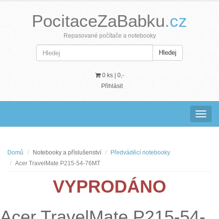
PocitaceZaBabku
.cz
Repasované počítače a notebooky
Hledej
0 ks |
0,-
Přihlásit
Navig
Domů
Notebooky a příslušenství
Předváděcí notebooky
Acer TravelMate P215-54-76MT
VYPRODÁNO
Acer TravelMate P215-54-