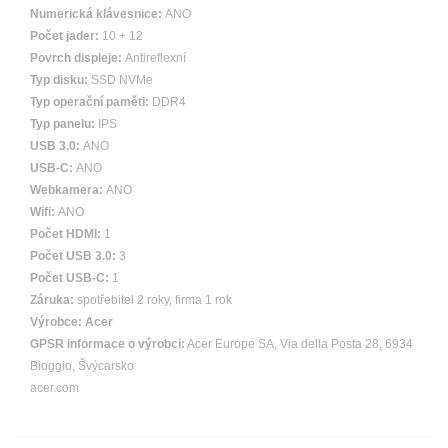
Numerická klávesnice:
ANO
Počet jader:
10 + 12
Povrch displeje:
Antireflexní
Typ disku:
SSD NVMe
Typ operační paměti:
DDR4
Typ panelu:
IPS
USB 3.0:
ANO
USB-C:
ANO
Webkamera:
ANO
Wifi:
ANO
Počet HDMI:
1
Počet USB 3.0:
3
Počet USB-C:
1
Záruka:
spotřebitel 2 roky, firma 1 rok
Výrobce:
Acer
GPSR informace o výrobci:
Acer Europe SA, Via della Posta 28, 6934
Bioggio, Švýcarsko
acer.com