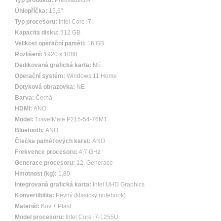
Typ produktu:
Předváděcí A+
Úhlopříčka:
15,6"
Typ procesoru:
Intel Core i7
Kapacita disku:
512 GB
Velikost operační paměti:
16 GB
Rozlišení:
1920 x 1080
Dedikovaná grafická karta:
NE
Operační systém:
Windows 11 Home
Dotyková obrazovka:
NE
Barva:
Černá
HDMI:
ANO
Model:
TravelMate P215-54-76MT
Bluetooth:
ANO
Čtečka paměťových karet:
ANO
Frekvence procesoru:
4,7 GHz
Generace procesoru:
12. Generace
Hmotnost (kg):
1,80
Integrovaná grafická karta:
Intel UHD Graphics
Konvertibilita:
Pevný (klasický notebook)
Materiál:
Kov + Plast
Model procesoru:
Intel Core i7-1255U