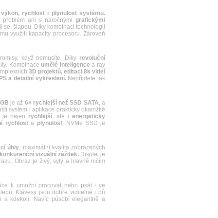
a
výkon, rychlost i plynulost systému.
jí problém ani s náročnými
grafickými
 se, šlapou. Díky kombinaci technologií
u využití kapacity procesoru. Zároveň
misy, když nemusíte. Díky
revoluční
aily. Kombinace
umělé inteligence
a ray
komplexních
3D projektů, editaci 8k videí
S a detailní vykreslení.
Nepřijdete tak
2GB
je až
6× rychlejší než SSD SATA
, a
uští systém i aplikace prakticky okamžitě
e je nejen
rychlejší
, ale i
energeticky
 rychlost
a
plynulost
, NVMe SSD je
cí úhly
, maximální kvalita zobrazených
konkurenční vizuální zážitek.
Displej je
u. Obraz je živý, sytý a hlavně ničím
e ti umožní pracovat nebo psát i ve
ů. Klávesy jsou dobře viditelné i při
i a kdekoli. Navíc působí elegantně a