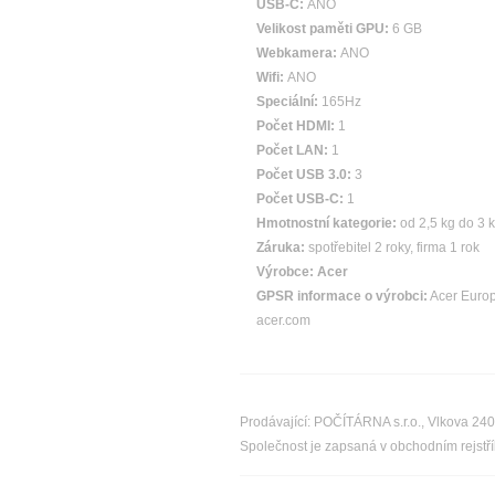
USB-C:
ANO
Velikost paměti GPU:
6 GB
Webkamera:
ANO
Wifi:
ANO
Speciální:
165Hz
Počet HDMI:
1
Počet LAN:
1
Počet USB 3.0:
3
Počet USB-C:
1
Hmotnostní kategorie:
od 2,5 kg do 3 
Záruka:
spotřebitel 2 roky, firma 1 rok
Výrobce:
Acer
GPSR informace o výrobci:
Acer Europ
acer.com
Prodávající: POČÍTÁRNA s.r.o., Vlkova 24
Společnost je zapsaná v obchodním rejst