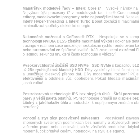
Majstrštyk modelové řady – Intel® Core i7
Vysoké nároky n
Nejvýkonnější procesory i7 z modelových řad Intel® Core nema
editory, modelovacími programy nebo nejnovějšími hrami.
Nesekají
Intel® Hyper-Threading
a
Intel® Turbo Boost
dochází k maximálním
minimalizaci spotřeby elektrické energie.
Nekonečné možnosti s GeForce® RTX
Nespokojte se s kompro
technologii NVIDIA DLSS získáte maximální výkon
i dokonalé det
tracingu v reálném čase umožňuje neskutečně rychlé renderování 
nebo streamování ve
špičkové kvalitě.Hráči zase ocení
extrémní FP
o jedinou sekundu hry, která často rozhoduje o vítězství.
Vysokorychlostní úložiště SSD NVMe
SSD NVMe
s kapacitou
51
až
25× rychlejší než klasický HDD
. Díky vysoké rychlosti čtení, spo
a umožňuje bleskový přenos dat. Díky modernímu rozhraní PCI
efektivnější
a odolnější vůči opotřebení. Pokud hledáte
maximální
jasná volba!
Pestrobarevná technologie IPS bez slepých úhlů
Širší pozorova
barev a
větší paleta odstínů.
IPS technologie přináší na displeje
bez
čitelný z jakéhokoliv úhlu
a nedochází k nepříjemným změnám obraz
nerušený.
Pohodlí a styl díky podsvícené klávesnici
Podsvícená klávesnic
zhoršených světelných podmínkách bez námahy a zbytečných překlep
večerním psaní nebo cestování, takže zůstáváš produktivní kdykol
moderně, což přidává celému notebooku na stylu a eleganci.