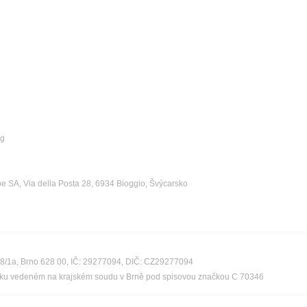
kg
e SA, Via della Posta 28, 6934 Bioggio, Švýcarsko
08/1a, Brno 628 00, IČ: 29277094, DIČ: CZ29277094
říku vedeném na krajském soudu v Brně pod spisovou značkou C 70346