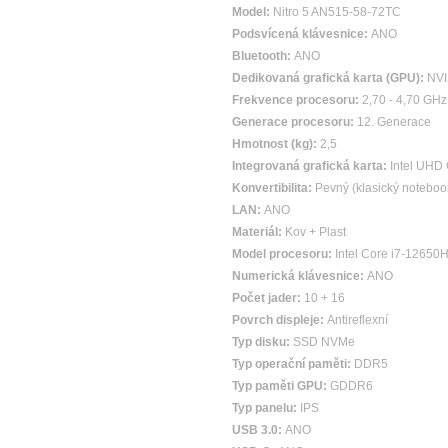
Model:
Nitro 5 AN515-58-72TC
Podsvícená klávesnice:
ANO
Bluetooth:
ANO
Dedikovaná grafická karta (GPU):
NVI
Frekvence procesoru:
2,70 - 4,70 GHz
Generace procesoru:
12. Generace
Hmotnost (kg):
2,5
Integrovaná grafická karta:
Intel UHD
Konvertibilita:
Pevný (klasický noteboo
LAN:
ANO
Materiál:
Kov + Plast
Model procesoru:
Intel Core i7-12650
Numerická klávesnice:
ANO
Počet jader:
10 + 16
Povrch displeje:
Antireflexní
Typ disku:
SSD NVMe
Typ operační paměti:
DDR5
Typ paměti GPU:
GDDR6
Typ panelu:
IPS
USB 3.0:
ANO