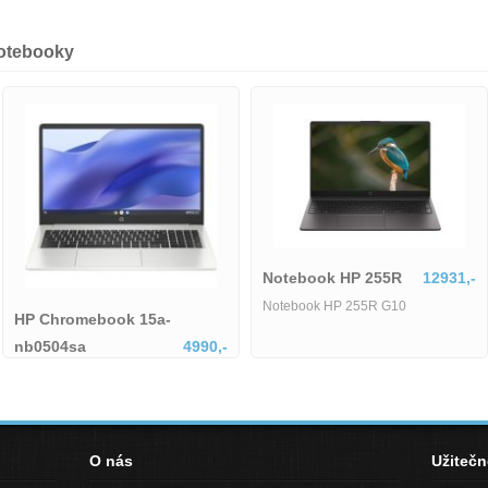
notebooky
Notebook HP 255R
12931,-
Notebook HP 255R G10
 15a-
HP 14-dq6001
4990,-
HP 14-dq6001na
a-nb0504sa
O nás
Užiteč