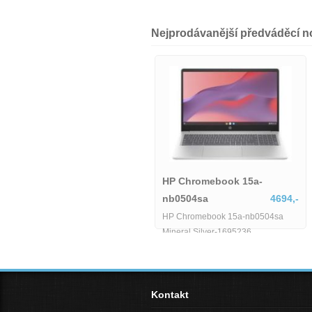
Nejprodávanější předváděcí 
fd0157nia
HP Chromebook 15a-
6490,-
nb0504sa
4694,-
HP Chromebook
157nia
HP Chromebook 15a-nb0504sa
nb0504sa
Mineral Silver-1695236
HP Chromebook 15
Kontakt