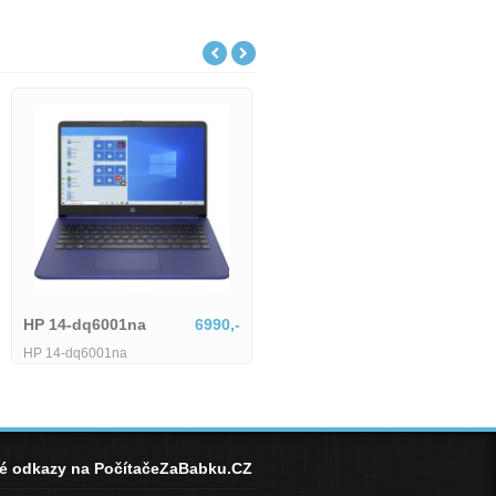
Lenovo IdeaPad Slim
18801,-
Lenovo IdeaPad Slim 5 15ARP10-
na
6990,-
1745514
né odkazy na PočítačeZaBabku.CZ