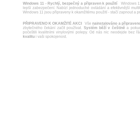
Windows 11 - Rychlý, bezpečný a připraven k použití
Windows 11 p
lepší zabezpečení. Nabízí jednoduché ovládání a efektivnější mult
Windows 11 jsou připraveny k okamžitému použití - stačí zapnout a p
PŘIPRAVENO K OKAMŽITÉ AKCI
Vše
nainstalováno a připraveno
zbytečného čekání začít používat.
Systém běží v češtině
a pokud 
počeštili kvalitními vinylovými polepy. Od nás nic neodejde bez 
kvalitu
i vaši spokojenost.