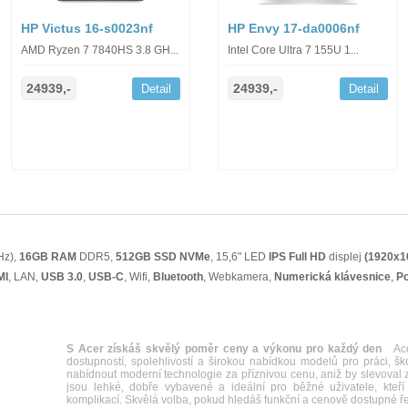
HP Victus 16-s0023nf
HP Envy 17-da0006nf
AMD Ryzen 7 7840HS 3.8 GH...
Intel Core Ultra 7 155U 1...
24939,-
24939,-
Detail
Detail
Hz),
16GB RAM
DDR5,
512GB SSD NVMe
, 15,6" LED
IPS
Full HD
displej
(1920x1
MI
, LAN,
USB 3.0
,
USB-C
, Wifi,
Bluetooth
, Webkamera,
Numerická klávesnice
,
Po
S Acer získáš skvělý poměr ceny a výkonu pro každý den
Acer
dostupností, spolehlivostí a širokou nabídkou modelů pro práci, š
nabídnout moderní technologie za příznivou cenu, aniž by slevoval z 
jsou lehké, dobře vybavené a ideální pro běžné uživatele, kteří 
komplikací. Skvělá volba, pokud hledáš funkční a cenově dostupné ř