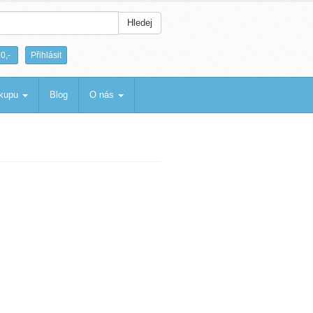
Hledej
|
0,-
Přihlásit
ákupu
Blog
O nás