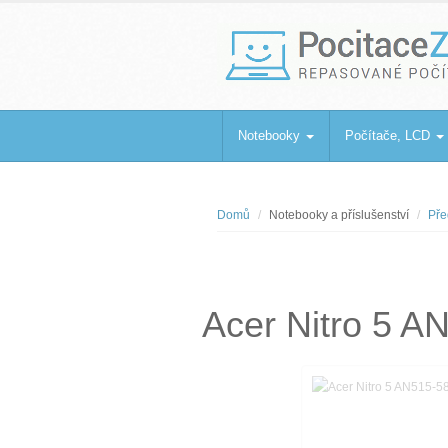
PocitaceZaBa
Repasované počítače a notebooky
Notebooky
Počítače, LCD
Domů
Notebooky a příslušenství
Pře
Acer Nitro 5 