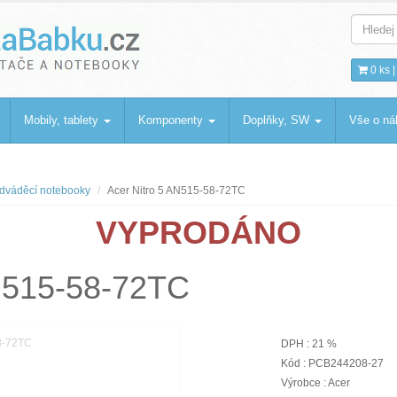
bku
.cz
0 ks 
Mobily, tablety
Komponenty
Doplňky, SW
Vše o n
dváděcí notebooky
Acer Nitro 5 AN515-58-72TC
VYPRODÁNO
AN515-58-72TC
DPH : 21 %
Kód : PCB244208-27
Výrobce : Acer