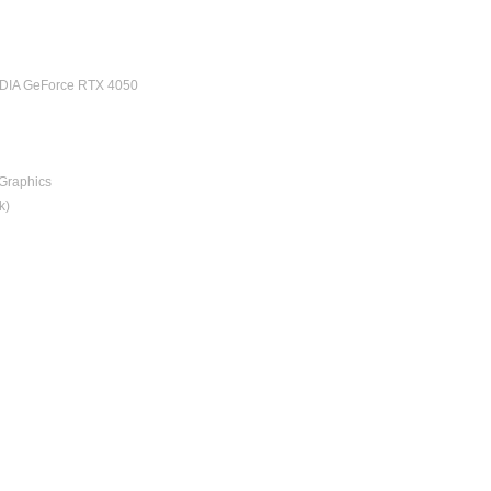
DIA GeForce RTX 4050
 Graphics
k)
H