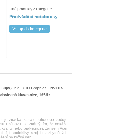
Jiné produkty z kategorie
Předváděcí notebooky
Vstup do kategorie
080px)
, Intel UHD Graphics +
NVIDIA
dsvícená klávesnice
,
165Hz,
 je značka, která dlouhodobě boduje
kolu i zábavu. Je známý tím, že dokáže
kvality nebo praktičnosti. Zařízení Acer
chtějí spolehlivý stroj bez zbytečných
ešení na každý den.