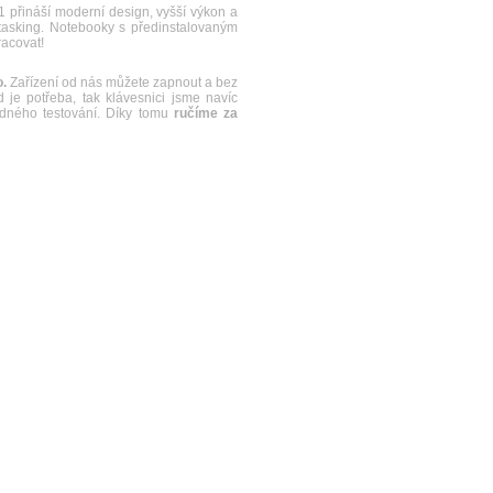
řináší moderní design, vyšší výkon a
itasking. Notebooky s předinstalovaným
racovat!
.
Zařízení od nás můžete zapnout a bez
je potřeba, tak klávesnici jsme navíc
řádného testování. Díky tomu
ručíme za