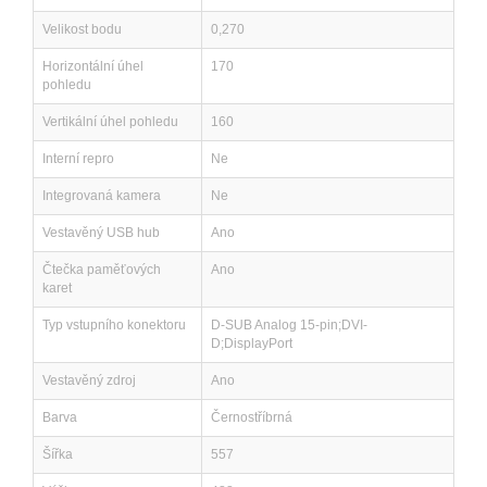
Velikost bodu
0,270
Horizontální úhel
170
pohledu
Vertikální úhel pohledu
160
Interní repro
Ne
Integrovaná kamera
Ne
Vestavěný USB hub
Ano
Čtečka paměťových
Ano
karet
Typ vstupního konektoru
D-SUB Analog 15-pin;DVI-
D;DisplayPort
Vestavěný zdroj
Ano
Barva
Černostříbrná
Šířka
557