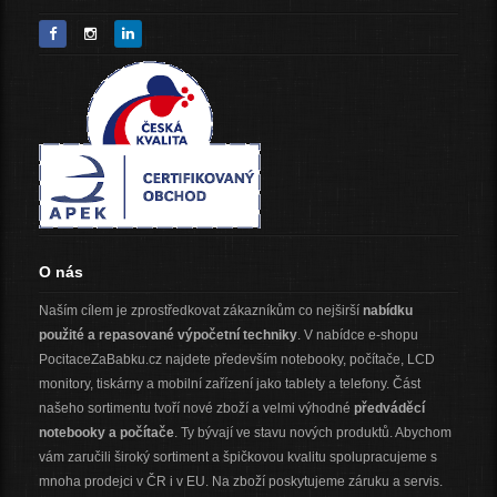
O nás
Naším cílem je zprostředkovat zákazníkům co nejširší
nabídku
použité a repasované výpočetní techniky
. V nabídce e-shopu
PocitaceZaBabku.cz najdete především notebooky, počítače, LCD
monitory, tiskárny a mobilní zařízení jako tablety a telefony. Část
našeho sortimentu tvoří nové zboží a velmi výhodné
předváděcí
notebooky a počítače
. Ty bývají ve stavu nových produktů. Abychom
vám zaručili široký sortiment a špičkovou kvalitu spolupracujeme s
mnoha prodejci v ČR i v EU. Na zboží poskytujeme záruku a servis.