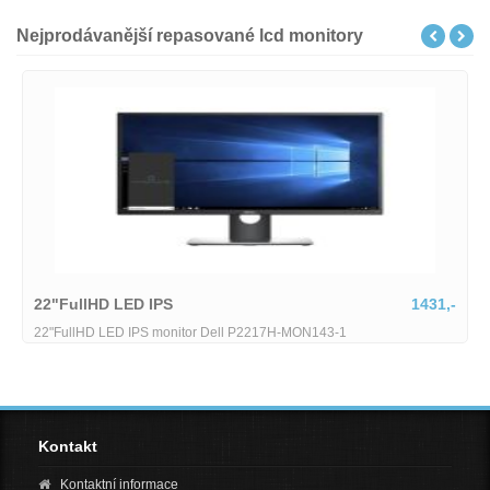
Nejprodávanější repasované lcd monitory
1431,-
23.8" LCD Dell
 Dell P2217H-MON143-1
23.8" LCD Dell UltraSharp U242
Kontakt
Kontaktní informace