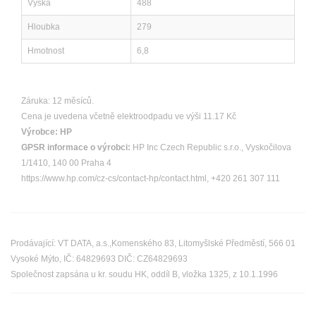
Výška
488
Hloubka
279
Hmotnost
6,8
Záruka: 12 měsíců.
Cena je uvedena včetně elektroodpadu ve výši 11.17 Kč
Výrobce:
HP
GPSR informace o výrobci:
HP Inc Czech Republic s.r.o., Vyskočilova
1/1410, 140 00 Praha 4
https://www.hp.com/cz-cs/contact-hp/contact.html, +420 261 307 111
Prodávající: VT DATA, a.s.,Komenského 83, Litomyšlské Předměstí, 566 01
Vysoké Mýto, IČ: 64829693 DIČ: CZ64829693
Společnost zapsána u kr. soudu HK, oddíl B, vložka 1325, z 10.1.1996