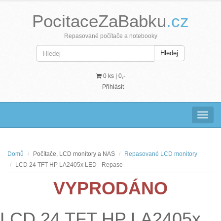
PocitaceZaBabku
.cz
Repasované počítače a notebooky
Hledej
0 ks |
0,-
Přihlásit
Navig
Domů
Počítače, LCD monitory a NAS
Repasované LCD monitory
LCD 24 TFT HP LA2405x LED - Repase
VYPRODÁNO
LCD 24 TFT HP LA2405x