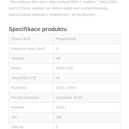
, Max svítivost 300 cd/m2, Max Kontrast 3000:1, rozlišení : 1920x1200,
bod 0.270mm, napájecí ani datový kabel není součástí dodávky,
doporučujeme dokoupit v příslušenství - viz konfigurátor
Specifikace produktu
Původ zboží
Repasované
Kategorie stavu zboží
A
Výrobce
HP
Model
2405x LED
Úhlopříčka LCD
24
Rozlišení
1920 x 1200
Formát obrazovky
Širokoúhlý 16:10
Kontrast
3000:1
Jas
300
Odezva
5