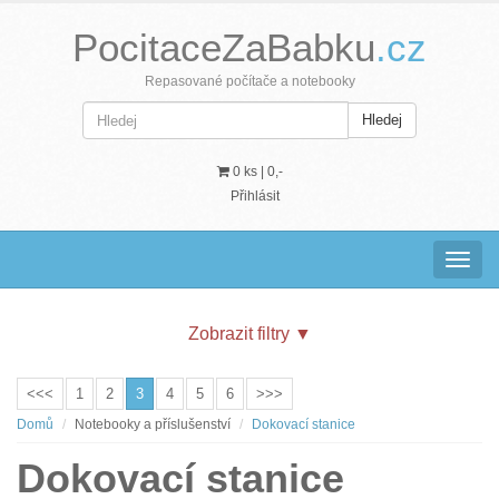
PocitaceZaBabku
.cz
Repasované počítače a notebooky
Hledej
0 ks |
0,-
Přihlásit
Navig
Zobrazit filtry
▼
<<<
1
2
3
4
5
6
>>>
Domů
Notebooky a příslušenství
Dokovací stanice
Dokovací stanice