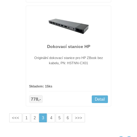
Dokovací stanice HP
Originální dokovací stanice pro HP ZBook bez
kabelu, PN: HSTNN-CX01
Skladem: 15ks
778,-
Detail
<<<
1
2
3
4
5
6
>>>