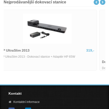
Nejprodávanější dokovací stanice
-
Dokovací stanice Dell
2594,-
Dokovací stanice Dell WD19TBS K20A + 180W adaptér-DOK005
Kontakt
Kontaktní informace