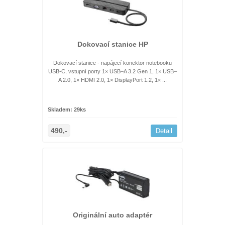
Dokovací stanice HP
Dokovací stanice - napájecí konektor notebooku
USB-C, vstupní porty 1× USB–A 3.2 Gen 1, 1× USB–
A 2.0, 1× HDMI 2.0, 1× DisplayPort 1.2, 1× ...
Skladem: 29ks
490,-
Detail
Originální auto adaptér