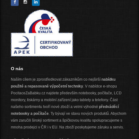
O nás
Naším cílem je zprostředkovat zákazníkům co nejširší
nabídku
použité a repasované výpočetní techniky
. V nabídce e-shopu
PocitaceZaBabku.cz najdete především notebooky, počítače, LCD
monitory, tiskárny a mobilní zařízení jako tablety a telefony. Část
našeho sortimentu tvoří nové zboží a velmi výhodné
předváděcí
notebooky a počítače
. Ty bývají ve stavu nových produktů. Abychom
vám zaručili široký sortiment a špičkovou kvalitu spolupracujeme s
mnoha prodejci v ČR i v EU. Na zboží poskytujeme záruku a servis.