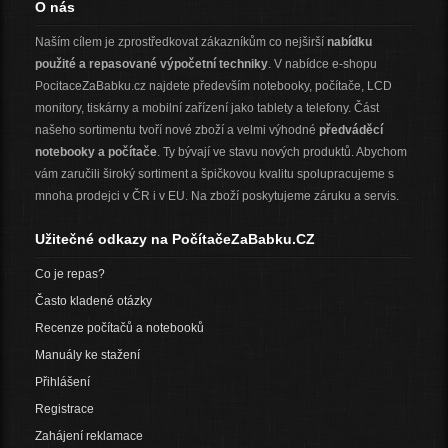
O nás
Naším cílem je zprostředkovat zákazníkům co nejširší
nabídku
použité a repasované výpočetní techniky
. V nabídce e-shopu
PocitaceZaBabku.cz najdete především notebooky, počítače, LCD
monitory, tiskárny a mobilní zařízení jako tablety a telefony. Část
našeho sortimentu tvoří nové zboží a velmi výhodné
předváděcí
notebooky a počítače
. Ty bývají ve stavu nových produktů. Abychom
vám zaručili široký sortiment a špičkovou kvalitu spolupracujeme s
mnoha prodejci v ČR i v EU. Na zboží poskytujeme záruku a servis.
Užitečné odkazy na PočítačeZaBabku.CZ
Co je repas?
Často kladené otázky
Recenze počítačů a notebooků
Manuály ke stažení
Přihlášení
Registrace
Zahájení reklamace