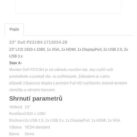
Popis
23" Dell P2319H-1713034-28
23" LCD 1920 x 1080, 1x VGA, 1x HDMI, 1x DisplayPort, 2x USB 2.0, 2x
USB 3.x
Stav A-
Monitor Dell P2319H je od základu navržen tak, aby zvýšil vaši
produktivitu a poskytl vše, co potřebujete. Základem je v jeho
případě 23palcový displej s jemným Full HD rozlišením, krásně tenkými
rámečky a věrnými barvami.
Shrnutí parametrů
Velikost
23"
Rozlišení
1920 x 1080
Rozhraní
2x USB 2.0, 2x USB 3.x, 1x DisplayPort, 1x HDMI, 1x VGA
Výbava
VESA standard
Barva
černá