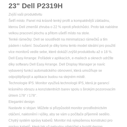
23" Dell P2319H
Zvýší vaši produktivitu
Šetří místo: Panel má krásně tenký profil a kompaktnější základnu,
kterou Dell zmenšil zhruba o 22 % oproti předchůdci. Proto tak nabídne
velkou pracovní plochu a přitom ušetří místo na stole.
Tenké rámečky: Dell se soustředil na minimalizaci rámečků a tím
pádem i rušení. Současně je díky tomu tento model ideální pro použití
více monitorů vedle sebe, které dokáží zvýšit produktivitu až o 18 %.
Dell Easy Arrange: Pořádek v aplikacích, e-mailech a oknech udržíte
díky softwaru Dell Easy Arrange. Dell Display Manager je navíc
vybavený funkcí automatického obnovení, která umožňuje se
odpojit/připojit a aplikace budou na stejném místě.
Technologie IPS: Monitor využívá technologii IPS, která je garancí
krásného obrazu a konzistentních barev spolu s širokým pozorovacím
úhlem 178° / 178°.
Elegantní design
Nastavte si stojan: Můžete si přizpůsobit monitor prostřednictvím
otáčení, naklonění i výšky, aby se vám u počítače příjemně sedělo.
Chytrý systém správy kabelů: Monitor má vylepšenou konstrukci pro
správu kabelů, které tak už nebudou překážet a hyzdit design.