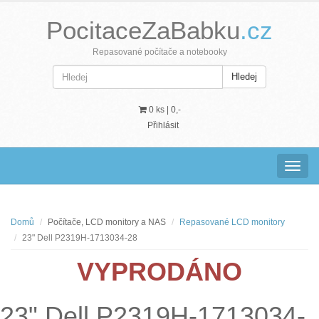
PocitaceZaBabku
.cz
Repasované počítače a notebooky
Hledej
0 ks |
0,-
Přihlásit
Navig
Domů
Počítače, LCD monitory a NAS
Repasované LCD monitory
23" Dell P2319H-1713034-28
VYPRODÁNO
23" Dell P2319H-1713034-