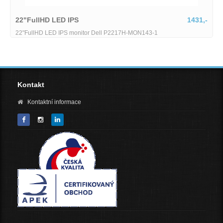
1431,-
Lenovo ThinkVision LT2252p
H-MON143-1
Lenovo ThinkVision LT2252p | stav "B"-CC94
Kontakt
Kontaktní informace