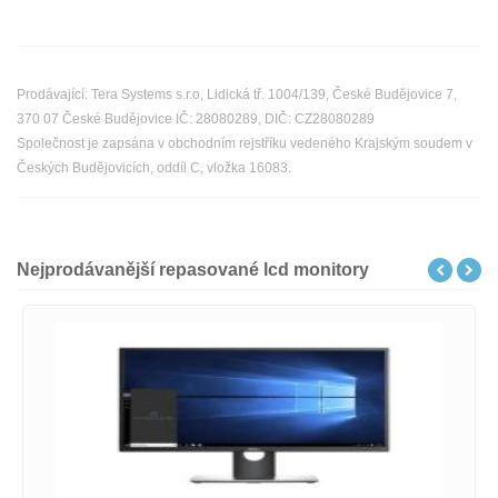
Prodávající: Tera Systems s.r.o, Lidická tř. 1004/139, České Budějovice 7,
370 07 České Budějovice IČ: 28080289, DIČ: CZ28080289
Společnost je zapsána v obchodním rejstříku vedeného Krajským soudem v
Českých Budějovicích, oddíl C, vložka 16083.
Nejprodávanější repasované lcd monitory