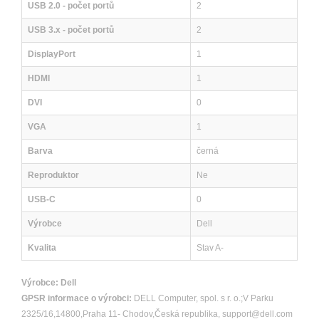
USB 2.0 - počet portů
2
USB 3.x - počet portů
2
DisplayPort
1
HDMI
1
DVI
0
VGA
1
Barva
černá
Reproduktor
Ne
USB-C
0
Výrobce
Dell
Kvalita
Stav A-
Výrobce:
Dell
GPSR informace o výrobci:
DELL Computer, spol. s r. o.;V Parku
2325/16,14800,Praha 11- Chodov,Česká republika, support@dell.com