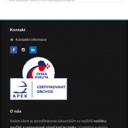
Dell Latitude 5480 Core i3|8GB|128GB|HD
Kontakt
Kontaktní informace
O nás
Naším cílem je zprostředkovat zákazníkům co nejširší
nabídku
použité a repasované výpočetní techniky
. V nabídce e-shopu