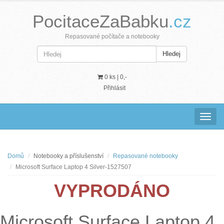
PocitaceZaBabku
.cz
Repasované počítače a notebooky
Hledej
0 ks |
0,-
Přihlásit
Navig
Domů
Notebooky a příslušenství
Repasované notebooky
Microsoft Surface Laptop 4 Silver-1527507
VYPRODÁNO
Microsoft Surface Laptop 4