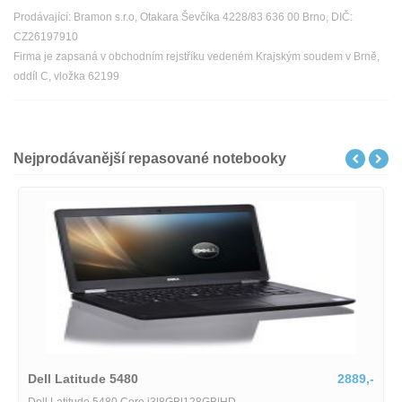
Prodávající: Bramon s.r.o, Otakara Ševčíka 4228/83 636 00 Brno, DIČ:
CZ26197910
Firma je zapsaná v obchodním rejstříku vedeném Krajským soudem v Brně,
oddíl C, vložka 62199
Nejprodávanější repasované notebooky
Dell Latitude 5480
2889,-