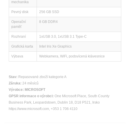
mechanika
Pevný disk
256 GB SSD
Operační
8 GB DDR4
paměť
Rozhraní
1xUSB 3.0, 1xUSB 3.1 Type-C
Grafická karta
Intel Iris Xe Graphics
Výbava
Webkamera, WiFi, podsvícená klávesnice
Stav:
Repasované zboží kategorie A
Záruka:
24 měsíců
Výrobce:
MICROSOFT
GPSR informace o výrobci:
One Microsoft Place, South County
Business Park, Leopardstown, Dublin 18, D18 P521, Irsko
https://www.microsoft.com, +353 1 706 4110