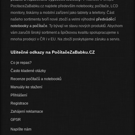
PocitaceZaBabku.cz najdete především notebooky, počítače, LCD
monitory, tiskárny a mobilní zařízení jako tablety a telefony. Část
našeho sortimentu tvoří nové zboží a velmi výhodné
předváděcí
notebooky a počítače
. Ty bývají ve stavu nových produktů. Abychom
vám zaručili široký sortiment a špičkovou kvalitu spolupracujeme s
mnoha prodejci v ČR i v EU. Na zboží poskytujeme záruku a servis.
Užitečné odkazy na PočítačeZaBabku.CZ
Co je repas?
Často kladené otázky
Recenze počítačů a notebooků
Manuály ke stažení
Přihlášení
Registrace
Zahájení reklamace
GPSR
Napište nám