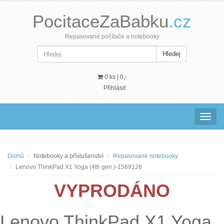
PocitaceZaBabku
.cz
Repasované počítače a notebooky
Hledej
0 ks |
0,-
Přihlásit
Navig
Domů
Notebooky a příslušenství
Repasované notebooky
Lenovo ThinkPad X1 Yoga (4th gen.)-1569126
VYPRODÁNO
Lenovo ThinkPad X1 Yoga