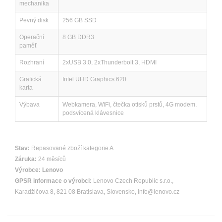
mechanika
Pevný disk
256 GB SSD
Operační
8 GB DDR3
paměť
Rozhraní
2xUSB 3.0, 2xThunderbolt 3, HDMI
Grafická
Intel UHD Graphics 620
karta
Výbava
Webkamera, WiFi, čtečka otisků prstů, 4G modem,
podsvícená klávesnice
Stav:
Repasované zboží kategorie A
Záruka:
24 měsíců
Výrobce:
Lenovo
GPSR informace o výrobci:
Lenovo Czech Republic s.r.o.,
Karadžičova 8, 821 08 Bratislava, Slovensko, info@lenovo.cz