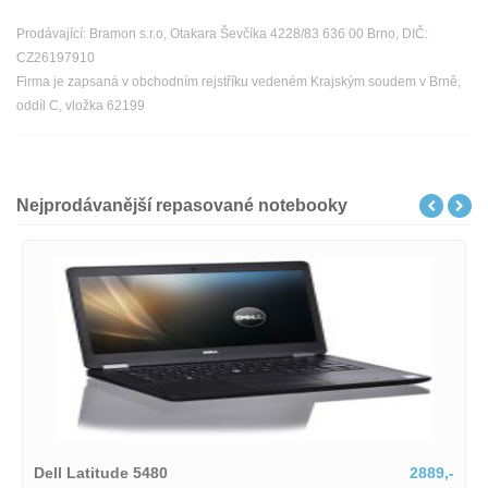
Prodávající: Bramon s.r.o, Otakara Ševčíka 4228/83 636 00 Brno, DIČ:
CZ26197910
Firma je zapsaná v obchodním rejstříku vedeném Krajským soudem v Brně,
oddíl C, vložka 62199
Nejprodávanější repasované notebooky
Dell Latitude 5480
2889,-