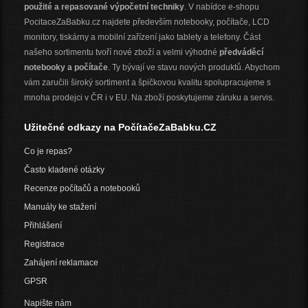
použité a repasované výpočetní techniky
. V nabídce e-shopu
PocitaceZaBabku.cz najdete především notebooky, počítače, LCD
monitory, tiskárny a mobilní zařízení jako tablety a telefony. Část
našeho sortimentu tvoří nové zboží a velmi výhodné
předváděcí
notebooky a počítače
. Ty bývají ve stavu nových produktů. Abychom
vám zaručili široký sortiment a špičkovou kvalitu spolupracujeme s
mnoha prodejci v ČR i v EU. Na zboží poskytujeme záruku a servis.
Užitečné odkazy na PočítačeZaBabku.CZ
Co je repas?
Často kladené otázky
Recenze počítačů a notebooků
Manuály ke stažení
Přihlášení
Registrace
Zahájení reklamace
GPSR
Napište nám