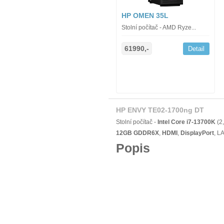
HP OMEN 35L
Stolní počítač - AMD Ryze...
61990,-
Detail
HP ENVY TE02-1700ng DT
Stolní počítač -
Intel Core i7-13700K
(2
12GB GDDR6X
,
HDMI
,
DisplayPort
, L
Popis