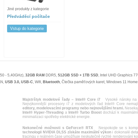
Jiné produkty z kategorie
Předváděcí počítače
Vstup do kategorie
,50 - 5,40GHz),
32GB RAM
DDR5,
512GB SSD + 1TB SSD
, Intel UHD Graphics 7
AN,
USB 3.0, USB-C
, Wifi,
Bluetooth
, Čtečka paměťových karet, Windows 11 Home
Majstrštyk modelové řady – Intel® Core i7
Vysoké nároky n
Nejvýkonnější procesory i7 z modelových řad Intel® Core nema
editory, modelovacími programy nebo nejnovějšími hrami.
Nesekají
Intel® Hyper-Threading
a
Intel® Turbo Boost
dochází k maximálním
minimalizaci spotřeby elektrické energie.
Nekonečné možnosti s GeForce® RTX
Nespokojte se s kompro
technologii NVIDIA DLSS získáte maximální výkon
i dokonalé det
tracingu v reálném čase umožňuje neskutečně rychlé renderování 