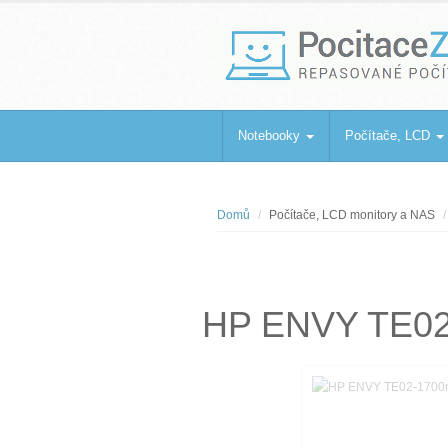
PocitaceZaBa
Repasované počítače a notebooky
Notebooky
Počítače, LCD
Domů
Počítače, LCD monitory a NAS
HP ENVY TE02