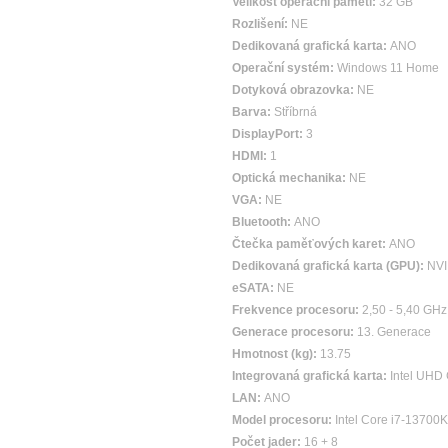
Velikost operační paměti:
32 GB
Rozlišení:
NE
Dedikovaná grafická karta:
ANO
Operační systém:
Windows 11 Home
Dotyková obrazovka:
NE
Barva:
Stříbrná
DisplayPort:
3
HDMI:
1
Optická mechanika:
NE
VGA:
NE
Bluetooth:
ANO
Čtečka paměťových karet:
ANO
Dedikovaná grafická karta (GPU):
NVI
eSATA:
NE
Frekvence procesoru:
2,50 - 5,40 GHz
Generace procesoru:
13. Generace
Hmotnost (kg):
13.75
Integrovaná grafická karta:
Intel UHD
LAN:
ANO
Model procesoru:
Intel Core i7-13700K
Počet jader:
16 + 8