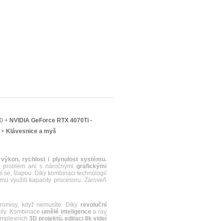
70 +
NVIDIA GeForce RTX 4070Ti -
 +
Klávesnice a myš
a
výkon, rychlost i plynulost systému.
jí problém ani s náročnými
grafickými
 se, šlapou. Díky kombinaci technologií
u využití kapacity procesoru. Zároveň
misy, když nemusíte. Díky
revoluční
aily. Kombinace
umělé inteligence
a ray
komplexních
3D projektů, editaci 8k videí