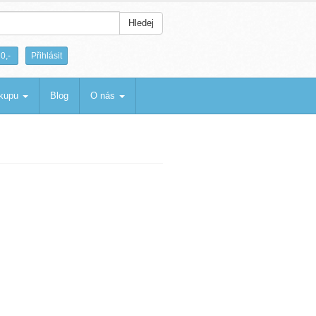
Hledej
|
0,-
Přihlásit
ákupu
Blog
O nás