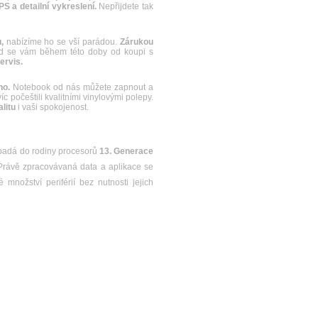
S a detailní vykreslení.
Nepřijdete tak
,
nabízíme ho se vší parádou.
Zárukou
 se vám během této doby od koupi s
ervis.
no.
Notebook od nás můžete zapnout a
c počeštili kvalitními vinylovými polepy.
litu
i vaši spokojenost.
spadá do rodiny procesorů
13. Generace
 Právě zpracovávaná data a aplikace se
 množství periférií bez nutnosti jejich