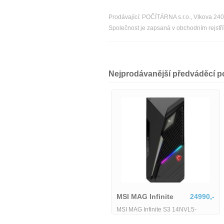
Prodávající: POČÍTÁRNA s.r.o., Vlkova 24
Společnost je zapsaná v obchodním rejst
Nejprodávanější předváděcí p
MSI MAG Infinite
24990,-
MSI MAG Infinite S3 14NVL5-
2814DE DT