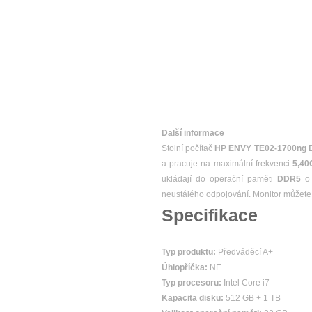
Další informace
Stolní počítač
HP ENVY TE02-1700ng 
a pracuje na maximální frekvenci
5,40
ukládají do operační paměti
DDR5
o 
neustálého odpojování. Monitor můžete k
Specifikace
Typ produktu:
Předváděcí A+
Úhlopříčka:
NE
Typ procesoru:
Intel Core i7
Kapacita disku:
512 GB + 1 TB