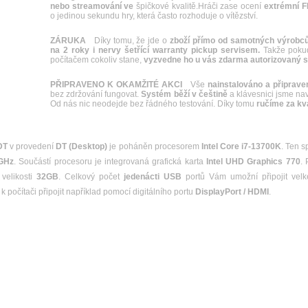
nebo streamování ve
špičkové kvalitě.Hráči zase ocení
extrémní FP
o jedinou sekundu hry, která často rozhoduje o vítězství.
ZÁRUKA
Díky tomu, že jde o
zboží přímo od samotných výrobců
na 2 roky i nervy šetřící warranty pickup servisem.
Takže pokud
počítačem cokoliv stane,
vyzvedne ho u vás zdarma autorizovaný s
PŘIPRAVENO K OKAMŽITÉ AKCI
Vše
nainstalováno a připrave
bez zdržování fungovat.
Systém běží v češtině
a klávesnici jsme naví
Od nás nic neodejde bez řádného testování. Díky tomu
ručíme za kva
DT
v provedení
DT (Desktop)
je poháněn procesorem
Intel Core i7-13700K
. Ten 
GHz
. Součástí procesoru je integrovaná grafická karta
Intel UHD Graphics 770
.
velikosti
32GB
. Celkový počet
jedenácti USB
portů Vám umožní připojit velké
 počítači připojit například pomocí digitálního portu
DisplayPort / HDMI
.