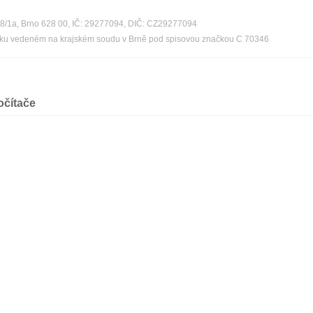
08/1a, Brno 628 00, IČ: 29277094, DIČ: CZ29277094
říku vedeném na krajském soudu v Brně pod spisovou značkou C 70346
očítače