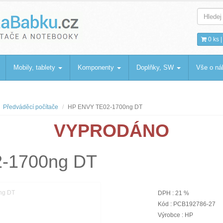
bku
.cz
0 ks 
Mobily, tablety
Komponenty
Doplňky, SW
Vše o n
Předváděcí počítače
HP ENVY TE02-1700ng DT
VYPRODÁNO
-1700ng DT
DPH : 21 %
Kód : PCB192786-27
Výrobce : HP