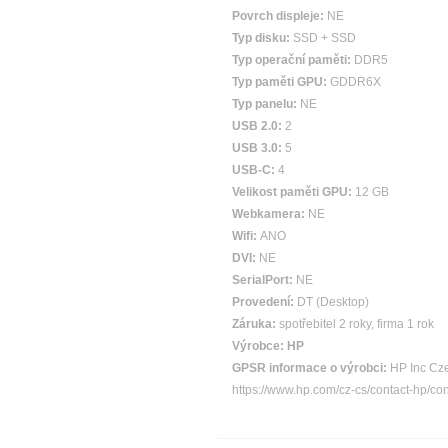
Povrch displeje:
NE
Typ disku:
SSD + SSD
Typ operační paměti:
DDR5
Typ paměti GPU:
GDDR6X
Typ panelu:
NE
USB 2.0:
2
USB 3.0:
5
USB-C:
4
Velikost paměti GPU:
12 GB
Webkamera:
NE
Wifi:
ANO
DVI:
NE
SerialPort:
NE
Provedení:
DT (Desktop)
Záruka:
spotřebitel 2 roky, firma 1 rok
Výrobce:
HP
GPSR informace o výrobci:
HP Inc Cze
https://www.hp.com/cz-cs/contact-hp/co