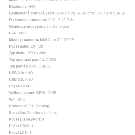
Model:
MAG Infinite S3 14NUE7-1863MYS
Bluetooth:
ANO
Dedikovaná grafická karta (GPU):
NVIDIA GeForce RTX 4070 SUPER
Frekvence procesoru:
2,10 - 5,40 GHz
Generace procesoru:
14. Generace
LAN:
ANO
Model procesoru:
Intel Core i7-14700F
Počet jader:
20 + 28
Typ disku:
SSD NVMe
Typ operační paměti:
DDR5
Typ paměti GPU:
GDDR6
USB 2.0:
ANO
USB 3.0:
ANO
USB-C:
ANO
Velikost paměti GPU:
12 GB
Wifi:
ANO
Provedení:
DT (Desktop)
Speciální:
Prosklená bočnice
Počet DisplayPort:
4
Počet HDMI:
1
Počet LAN:
1