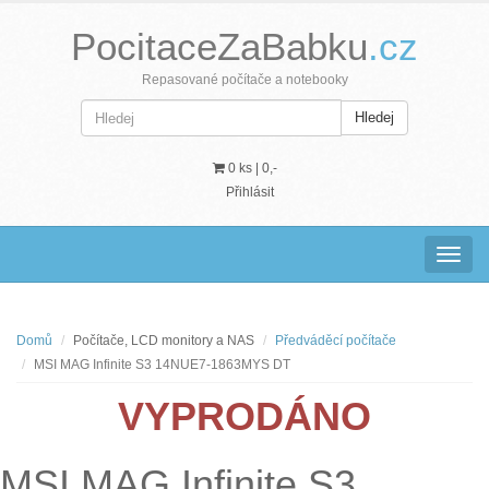
PocitaceZaBabku
.cz
Repasované počítače a notebooky
Hledej
0 ks |
0,-
Přihlásit
Navig
Domů
Počítače, LCD monitory a NAS
Předváděcí počítače
MSI MAG Infinite S3 14NUE7-1863MYS DT
VYPRODÁNO
MSI MAG Infinite S3