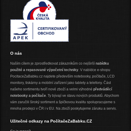
O nás
Naším cílem je zprostředkovat zákazníkům co nejširší
nabídku
použité a repasované výpočetní techniky
. V nabídce e-shopu
PocitaceZaBabku.cz najdete především notebooky, počítače, LCD
monitory, tiskárny a mobilní zařízení jako tablety a telefony. Část
našeho sortimentu tvoří nové zboží a velmi výhodné
předváděcí
notebooky a počítače
. Ty bývají ve stavu nových produktů. Abychom
vám zaručili široký sortiment a špičkovou kvalitu spolupracujeme s
mnoha prodejci v ČR i v EU. Na zboží poskytujeme záruku a servis.
Užitečné odkazy na PočítačeZaBabku.CZ