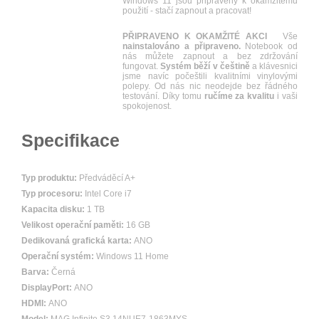
Windows 11 jsou připraveny k okamžitému
použití - stačí zapnout a pracovat!
PŘIPRAVENO K OKAMŽITÉ AKCI
Vše
nainstalováno a připraveno.
Notebook od
nás můžete zapnout a bez zdržování
fungovat.
Systém běží v češtině
a klávesnici
jsme navíc počeštili kvalitními vinylovými
polepy. Od nás nic neodejde bez řádného
testování. Díky tomu
ručíme za kvalitu
i vaši
spokojenost.
Specifikace
Typ produktu:
Předváděcí A+
Typ procesoru:
Intel Core i7
Kapacita disku:
1 TB
Velikost operační paměti:
16 GB
Dedikovaná grafická karta:
ANO
Operační systém:
Windows 11 Home
Barva:
Černá
DisplayPort:
ANO
HDMI:
ANO