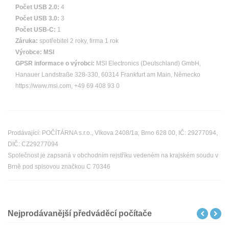
Počet USB 2.0:
4
Počet USB 3.0:
3
Počet USB-C:
1
Záruka:
spotřebitel 2 roky, firma 1 rok
Výrobce:
MSI
GPSR informace o výrobci:
MSI Electronics (Deutschland) GmbH,
Hanauer Landstraße 328-330, 60314 Frankfurt am Main, Německo
https://www.msi.com, +49 69 408 93 0
Prodávající: POČÍTÁRNA s.r.o., Vlkova 2408/1a, Brno 628 00, IČ: 29277094,
DIČ: CZ29277094
Společnost je zapsaná v obchodním rejstříku vedeném na krajském soudu v
Brně pod spisovou značkou C 70346
Nejprodávanější předváděcí počítače