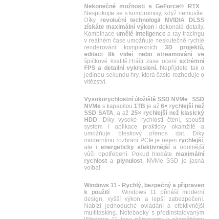
Nekonečné možnosti s GeForce® RTX
Nespokojte se s kompromisy, když nemusíte.
Díky
revoluční technologii NVIDIA DLSS
získáte maximální výkon
i dokonalé detaily.
Kombinace
umělé inteligence
a ray tracingu
v reálném čase umožňuje neskutečně rychlé
renderování komplexních
3D projektů,
editaci 8k videí nebo streamování ve
špičkové kvalitě.Hráči zase ocení
extrémní
FPS a detailní vykreslení.
Nepřijdete tak o
jedinou sekundu hry, která často rozhoduje o
vítězství.
Vysokorychlostní úložiště SSD NVMe
SSD
NVMe
s kapacitou
1TB
je až
6× rychlejší než
SSD SATA
, a až
25× rychlejší než klasický
HDD
. Díky vysoké rychlosti čtení, spouští
systém i aplikace prakticky okamžitě a
umožňuje bleskový přenos dat. Díky
modernímu rozhraní PCIe je nejen
rychlejší
,
ale i
energeticky efektivnější
a odolnější
vůči opotřebení. Pokud hledáte
maximální
rychlost
a
plynulost
, NVMe SSD je jasná
volba!
Windows 11 - Rychlý, bezpečný a připraven
k použití
Windows 11 přináší moderní
design, vyšší výkon a lepší zabezpečení.
Nabízí jednoduché ovládání a efektivnější
multitasking. Notebooky s předinstalovaným