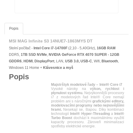
Popis
MSI MAG Infinite S3 14NUE7-1863MYS DT
Stolní počítač -
Intel Core i7-14700F
(2,10 - 5,40GHz),
16GB RAM
DDR5,
1TB SSD NVMe
,
NVIDIA GeForce RTX 4070 SUPER - 12GB
GDDR6
,
HDMI
,
DisplayPort
, LAN,
USB 3.0, USB-C
, Wifi,
Bluetooth
,
Windows 11 Home +
Klávesnice a myš
Popis
Majstrštyk modelové řady – Intel® Core i7
Vysoké nároky na
výkon, rychlost i
plynulost systému.
Nejvýkonnější procesory
i7 z modelových řad Intel® Core nemají
problém ani s náročnými
grafickými editory,
modelovacími programy nebo nejnovějšími
hrami.
Nesekají se, šlapou. Díky kombinaci
technologií
Intel® Hyper-Threading
a
Intel®
Turbo Boost
dochází k maximálnímu využití
kapacity procesoru. Zároveň minimalizaci
spotřeby elektrické energie.