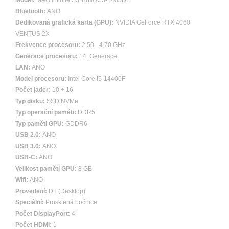
Model:
MAG Infinite S3 14NUC5-1405DE
Bluetooth:
ANO
Dedikovaná grafická karta (GPU):
NVIDIA GeForce RTX 4060
VENTUS 2X
Frekvence procesoru:
2,50 - 4,70 GHz
Generace procesoru:
14. Generace
LAN:
ANO
Model procesoru:
Intel Core i5-14400F
Počet jader:
10 + 16
Typ disku:
SSD NVMe
Typ operační paměti:
DDR5
Typ paměti GPU:
GDDR6
USB 2.0:
ANO
USB 3.0:
ANO
USB-C:
ANO
Velikost paměti GPU:
8 GB
Wifi:
ANO
Provedení:
DT (Desktop)
Speciální:
Prosklená bočnice
Počet DisplayPort:
4
Počet HDMI:
1