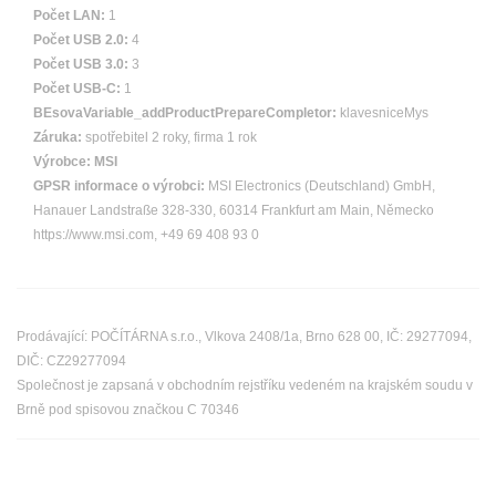
Počet LAN:
1
Počet USB 2.0:
4
Počet USB 3.0:
3
Počet USB-C:
1
BEsovaVariable_addProductPrepareCompletor:
klavesniceMys
Záruka:
spotřebitel 2 roky, firma 1 rok
Výrobce:
MSI
GPSR informace o výrobci:
MSI Electronics (Deutschland) GmbH,
Hanauer Landstraße 328-330, 60314 Frankfurt am Main, Německo
https://www.msi.com, +49 69 408 93 0
Prodávající: POČÍTÁRNA s.r.o., Vlkova 2408/1a, Brno 628 00, IČ: 29277094,
DIČ: CZ29277094
Společnost je zapsaná v obchodním rejstříku vedeném na krajském soudu v
Brně pod spisovou značkou C 70346