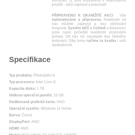
Windows 11 jsou připraveny k okamžitému
použití - stačí zapnout a pracovat!
PŘIPRAVENO K OKAMŽITÉ AKCI
Vše
nainstalováno a připraveno.
Notebook od
nás můžete zapnout a bez zdržování
fungovat.
Systém běží v češtině
a klávesnici
jsme navíc počeštili kvalitními vinylovými
polepy. Od nás nic neodejde bez řádného
testování. Díky tomu
ručíme za kvalitu
i vaši
spokojenost.
Specifikace
Typ produktu:
Předváděcí A
Typ procesoru:
Intel Core i5
Kapacita disku:
1 TB
Velikost operační paměti:
16 GB
Dedikovaná grafická karta:
ANO
Operační systém:
Windows 11 Home
Barva:
Černá
DisplayPort:
ANO
HDMI:
ANO