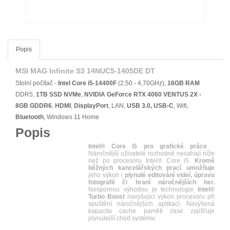
Popis
MSI MAG Infinite S3 14NUC5-1405DE DT
Stolní počítač -
Intel Core i5-14400F
(2,50 - 4,70GHz),
16GB RAM
DDR5,
1TB SSD NVMe
,
NVIDIA GeForce RTX 4060 VENTUS 2X -
8GB GDDR6
,
HDMI
,
DisplayPort
, LAN,
USB 3.0, USB-C
, Wifi,
Bluetooth
, Windows 11 Home
Popis
Intel® Core i5 pro grafické práce
Náročnější uživatelé rozhodně nesahají níže
než po procesoru Intel® Core i5.
Kromě
běžných kancelářských prací umožňuje
jeho výkon i
plynulé editování videí, úpravu
fotografií či hraní náročnějších her.
Nespornou výhodou je technologie
Intel®
Turbo Boost
navyšující výkon procesoru při
spuštění náročnějších aplikací. Navýšená
kapacita cache paměti zase zajišťuje
plynulejší chod systému.