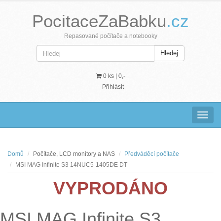
PocitaceZaBabku
.cz
Repasované počítače a notebooky
Hledej
0 ks |
0,-
Přihlásit
Navig
Domů
Počítače, LCD monitory a NAS
Předváděcí počítače
MSI MAG Infinite S3 14NUC5-1405DE DT
VYPRODÁNO
MSI MAG Infinite S3