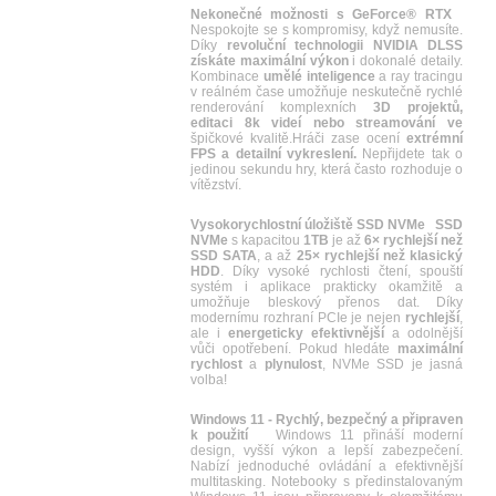
Nekonečné možnosti s GeForce® RTX
Nespokojte se s kompromisy, když nemusíte.
Díky
revoluční technologii NVIDIA DLSS
získáte maximální výkon
i dokonalé detaily.
Kombinace
umělé inteligence
a ray tracingu
v reálném čase umožňuje neskutečně rychlé
renderování komplexních
3D projektů,
editaci 8k videí nebo streamování ve
špičkové kvalitě.Hráči zase ocení
extrémní
FPS a detailní vykreslení.
Nepřijdete tak o
jedinou sekundu hry, která často rozhoduje o
vítězství.
Vysokorychlostní úložiště SSD NVMe
SSD
NVMe
s kapacitou
1TB
je až
6× rychlejší než
SSD SATA
, a až
25× rychlejší než klasický
HDD
. Díky vysoké rychlosti čtení, spouští
systém i aplikace prakticky okamžitě a
umožňuje bleskový přenos dat. Díky
modernímu rozhraní PCIe je nejen
rychlejší
,
ale i
energeticky efektivnější
a odolnější
vůči opotřebení. Pokud hledáte
maximální
rychlost
a
plynulost
, NVMe SSD je jasná
volba!
Windows 11 - Rychlý, bezpečný a připraven
k použití
Windows 11 přináší moderní
design, vyšší výkon a lepší zabezpečení.
Nabízí jednoduché ovládání a efektivnější
multitasking. Notebooky s předinstalovaným