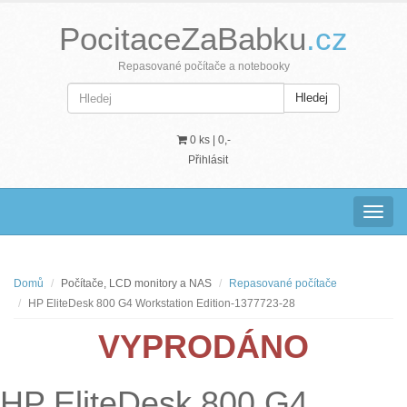
PocitaceZaBabku
.cz
Repasované počítače a notebooky
Hledej
0 ks |
0,-
Přihlásit
Navig
Domů
Počítače, LCD monitory a NAS
Repasované počítače
HP EliteDesk 800 G4 Workstation Edition-1377723-28
VYPRODÁNO
HP EliteDesk 800 G4