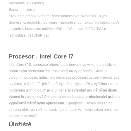
Provedení
MT (Tower)
Barva
černá
* Na tento produkt Vám můžeme nainstalovat Windows 10 (viz
Související produkty / Software – přidejte si do nákupního košíku) a Vy
kdykoliv v budoucnu můžete přejít na Windows 11 ZDARMA a
jednoduše, bez ztráty dat.
Procesor - Intel Core i7
Intel Core i7 8. generace přinesl další inovace ve výkonu a efektivitě
oproti svým předchůdcům. Postavený na vylepšeném 14nm++
výrobním procesu, nabízí tato generace procesorů zvýšený počet jader
a vláken, což přináší ještě lepší výpočetní výkon. Díky vyššímu taktu a
moderním technologiím je i7 8. generace
vhodný pro náročné úkoly,
včetně hraní nejnovějších her, videoeditace, a profesionální práce s
výpočetně náročnými aplikacemi
. S podporou Hyper-Threading
zůstává efektivní i při multitaskingu a nabízí vynikající výkon pro široké
spektrum aplikací.
Úložiště