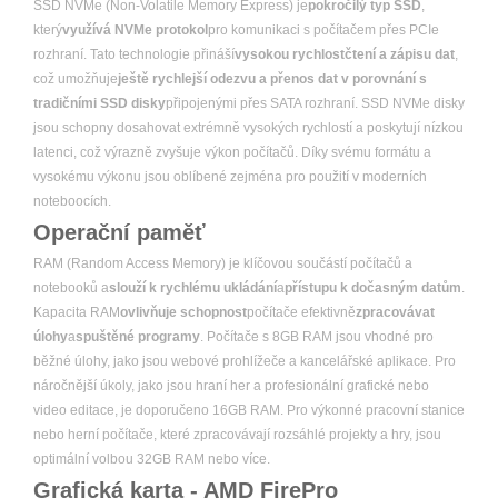
SSD NVMe (Non-Volatile Memory Express) je
pokročilý typ SSD
,
který
využívá NVMe protokol
pro komunikaci s počítačem přes PCIe
rozhraní. Tato technologie přináší
vysokou rychlostčtení a zápisu dat
,
což umožňuje
ještě rychlejší odezvu a přenos dat v porovnání s
tradičními SSD disky
připojenými přes SATA rozhraní. SSD NVMe disky
jsou schopny dosahovat extrémně vysokých rychlostí a poskytují nízkou
latenci, což výrazně zvyšuje výkon počítačů. Díky svému formátu a
vysokému výkonu jsou oblíbené zejména pro použití v moderních
noteboocích.
Operační paměť
RAM (Random Access Memory) je klíčovou součástí počítačů a
notebooků a
slouží k rychlému ukládání
a
přístupu k dočasným datům
.
Kapacita RAM
ovlivňuje schopnost
počítače efektivně
zpracovávat
úlohy
a
spuštěné programy
. Počítače s 8GB RAM jsou vhodné pro
běžné úlohy, jako jsou webové prohlížeče a kancelářské aplikace. Pro
náročnější úkoly, jako jsou hraní her a profesionální grafické nebo
video editace, je doporučeno 16GB RAM. Pro výkonné pracovní stanice
nebo herní počítače, které zpracovávají rozsáhlé projekty a hry, jsou
optimální volbou 32GB RAM nebo více.
Grafická karta - AMD FirePro