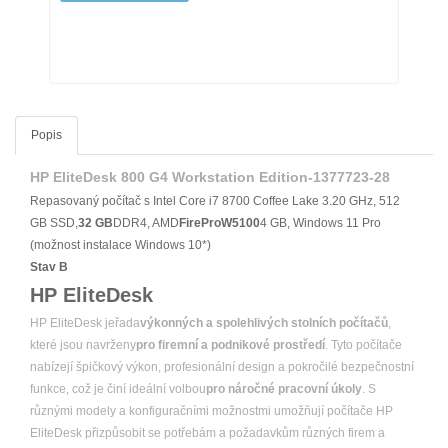
Popis
HP EliteDesk 800 G4 Workstation Edition-1377723-28
Repasovaný počítač s Intel Core i7 8700 Coffee Lake 3.20 GHz, 512
GB SSD,
32 GB
DDR4, AMD
FirePro
W5100
4 GB, Windows 11 Pro
(možnost instalace Windows 10*)
Stav B
HP EliteDesk
HP EliteDesk jeřada
výkonných a spolehlivých stolních počítačů
,
které jsou navrženy
pro firemní a podnikové prostředí
. Tyto počítače
nabízejí špičkový výkon, profesionální design a pokročilé bezpečnostní
funkce, což je činí ideální volbou
pro náročné pracovní úkoly
. S
různými modely a konfiguračními možnostmi umožňují počítače HP
EliteDesk přizpůsobit se potřebám a požadavkům různých firem a