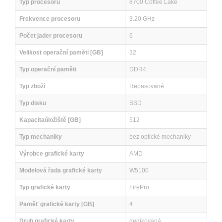
Typ procesoru
8700 Coffee Lake
Frekvence procesoru
3.20 GHz
Počet jader procesoru
6
Velikost operační paměti [GB]
32
Typ operační paměti
DDR4
Typ zboží
Repasované
Typ disku
SSD
Kapacitaúložiště [GB]
512
Typ mechaniky
bez optické mechaniky
Výrobce grafické karty
AMD
Modelová řada grafické karty
W5100
Typ grafické karty
FirePro
Paměť grafické karty [GB]
4
Druh grafické karty
dedikovaná