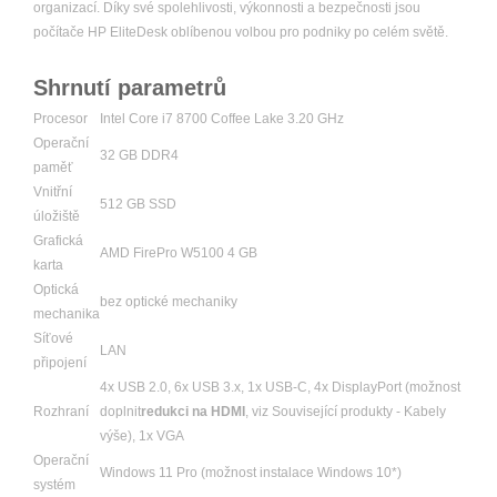
organizací. Díky své spolehlivosti, výkonnosti a bezpečnosti jsou
počítače HP EliteDesk oblíbenou volbou pro podniky po celém světě.
Shrnutí parametrů
Procesor
Intel Core i7 8700 Coffee Lake 3.20 GHz
Operační
32 GB DDR4
paměť
Vnitřní
512 GB SSD
úložiště
Grafická
AMD FirePro W5100 4 GB
karta
Optická
bez optické mechaniky
mechanika
Síťové
LAN
připojení
4x USB 2.0, 6x USB 3.x, 1x USB-C, 4x DisplayPort (možnost
Rozhraní
doplnit
redukci na HDMI
, viz Související produkty - Kabely
výše), 1x VGA
Operační
Windows 11 Pro (možnost instalace Windows 10*)
systém