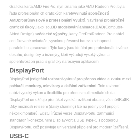
Grafická karta AMD FirePro, nyní známá jako AMD Radeon Pro, byla
řada profesionálních grafických karet
vyvinutá společností
AMD
pro
průmyslové a profesionální využití
. Navržená pro
náročné
grafické úkoly
, jako jsou
3D modelování
,
animace
,
CAD
(Computer-
Aided Design) a
vědecké výpočty
, karty FirePro/Radeon Pro nabízí
certifikované ovladače, vysokou přesnost barev a schopnost
paralelního zpracování. Tyto karty jsou ideální pro profesionální tvůrce
obsahu, designéry a inženýry, kteří vyžadují vysoký výkon a
spolehlivost při práci s graficky náročnými aplikacemi.
DisplayPort
DisplayPort je
digitální rozhraní
vyvinuté
pro přenos videa a zvuku mezi
počítači, monitory, televizory a dalšími zařízeními
. Toto rozhraní
nabízí vysoký výkon a flexibilitu pro přenos multimediálních dat.
DisplayPort umožňuje přenášet vysoká rozlišení obrazu, včetně
4K
a
8K
.
Díky možnosti řetězení (daisy chaining) lze na jediný port připojit
několik monitorů. Existují různé verze DisplayPortu, zahrnující
standardní konektor, Mini DisplayPort a USB Type-C s podporou
DisplayPortu, což poskytuje univerzální připojení pro moderní zařízení.
USB-C