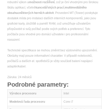
robustní výkon a
možnosti rozšíření
, což je činí vhodnými pro širokou
škálu aplikací, včetně
kancelářských prací
,
multimediálního
obsahu
a
některých herních aktivit
. Provedení MT (Tower) poskytuje
dostatek místa pro instalaci dalších interních komponentů, jako jsou
grafické karty, úložiště a paměť RAM, což umožňuje uživatelům
přizpůsobit si svůj počítač podle svých potřeb a preferencí. Tyto
počítače jsou vhodné pro domácí uživatele i pro profesionální
nasazení.
Technické specifikace se mohou změnit bez výslovného upozornění.
Obrázky mají pouze informativní charakter. V případě notebooků,
počítačů a dalších el. spotřebičů je vždy součástí balení napájecí
adaptér/kabel.
Záruka: 24 měsíců
Podrobné parametry:
Výrobce procesoru
Intel
Modelová řada procesoru
Core i7