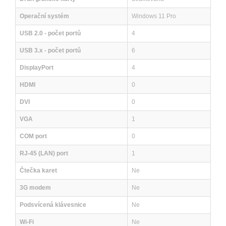
Operační systém
Windows 11 Pro
USB 2.0 - počet portů
4
USB 3.x - počet portů
6
DisplayPort
4
HDMI
0
DVI
0
VGA
1
COM port
0
RJ-45 (LAN) port
1
Čtečka karet
Ne
3G modem
Ne
Podsvícená klávesnice
Ne
Wi-Fi
Ne