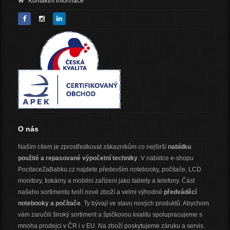
Kontaktní informace
O nás
Naším cílem je zprostředkovat zákazníkům co nejširší
nabídku
použité a repasované výpočetní techniky
. V nabídce e-shopu
PocitaceZaBabku.cz najdete především notebooky, počítače, LCD
monitory, tiskárny a mobilní zařízení jako tablety a telefony. Část
našeho sortimentu tvoří nové zboží a velmi výhodné
předváděcí
notebooky a počítače
. Ty bývají ve stavu nových produktů. Abychom
vám zaručili široký sortiment a špičkovou kvalitu spolupracujeme s
mnoha prodejci v ČR i v EU. Na zboží poskytujeme záruku a servis.