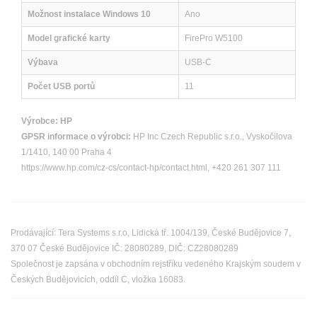
Možnost instalace Windows 10
Ano
Model grafické karty
FirePro W5100
Výbava
USB-C
Počet USB portů
11
Výrobce:
HP
GPSR informace o výrobci:
HP Inc Czech Republic s.r.o., Vyskočilova
1/1410, 140 00 Praha 4
https://www.hp.com/cz-cs/contact-hp/contact.html, +420 261 307 111
Prodávající: Tera Systems s.r.o, Lidická tř. 1004/139, České Budějovice 7,
370 07 České Budějovice IČ: 28080289, DIČ: CZ28080289
Společnost je zapsána v obchodním rejstříku vedeného Krajským soudem v
Českých Budějovicích, oddíl C, vložka 16083.