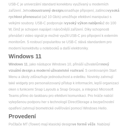
USB-C je univerzální standard konektoru využívaný u moderních
zařízení. Jeho
oboustranný design
usnadňuje připojení, zatímco
vysoká
rychlost přenosu
dat (až 10 Gb/s) umožňuje efektivní manipulaci s
velkými soubory. USB-C podporuje i
vysoký výkon nabíjení
až do 100
W, čímž je schopen napájet i náročnější zařízení. Díky schopnosti
přenášet i video signál je možné využít USB-C pro připojení k externím
monitorům. S rostoucí popularitou se USB-C stává standardem pro
moderní konektivitu u notebooků a další elektroniky.
Windows 11
Windows 11
, jako nástupce Windows 10, přináší uživatelům
nový
vizuální design a moderní uživatelské rozhraní
. S centrovaným Start
Menu a úkoly zdůrazňuje jednoduchost a estetiku. Novinky zahrnují
také widgety pro personalizovaný přístup k informacím, lepší organizaci
oken s funkcemi Snap Layouts a Snap Groups, a integraci Microsoft
Teams přímo do taskbaru pro efektivní komunikaci. Pro hráče nabízí
vylepšenou podporu her s technologií DirectStorage a bezpečnostní
opatření zahrnují biometrické ověřování pomocí Windows Hello.
Provedení
Počítače MT (Tower) mají klasický design
ve formě věže
. Nabízejí