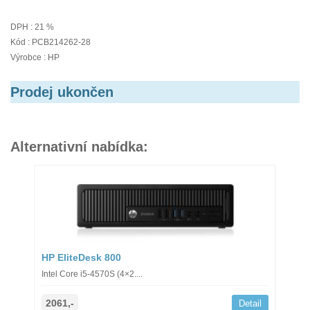
DPH : 21 %
Kód : PCB214262-28
Výrobce : HP
Prodej ukončen
Alternativní nabídka:
HP EliteDesk 800
Intel Core i5-4570S (4×2....
2061,-
Detail