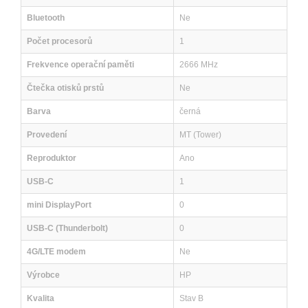
Bluetooth
Ne
Počet procesorů
1
Frekvence operační paměti
2666 MHz
Čtečka otisků prstů
Ne
Barva
černá
Provedení
MT (Tower)
Reproduktor
Ano
USB-C
1
mini DisplayPort
0
USB-C (Thunderbolt)
0
4G/LTE modem
Ne
Výrobce
HP
Kvalita
Stav B