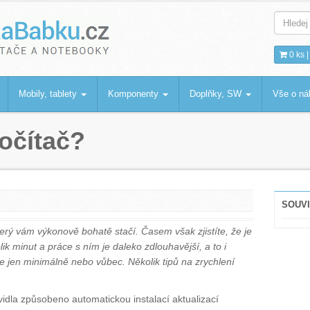
bku
.cz
0 ks 
Mobily, tablety
Komponenty
Doplňky, SW
Vše o n
počítač?
SOUVI
který vám výkonově bohatě stačí. Časem však zjistíte, že je
kolik minut a práce s ním je daleko zdlouhavější, a to i
e jen minimálně nebo vůbec. Několik tipů na zrychlení
idla způsobeno automatickou instalací aktualizací