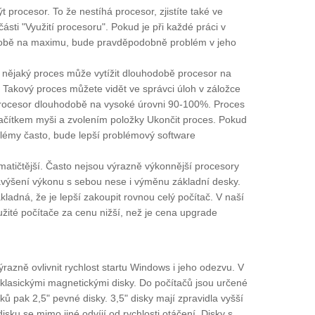
procesor. To že nestíhá procesor, zjistíte také ve
části "Využití procesoru". Pokud je při každé práci v
obě na maximu, bude pravděpodobně problém v jeho
 nějaký proces může vytížit dlouhodobě procesor na
Takový proces můžete vidět ve správci úloh v záložce
 procesor dlouhodobě na vysoké úrovni 90-100%. Proces
lačítkem myši a zvolením položky Ukončit proces. Pokud
émy často, bude lepší problémový software
matičtější. Často nejsou výrazně výkonnější procesory
výšení výkonu s sebou nese i výměnu základní desky.
ladná, že je lepší zakoupit rovnou celý počítač. V naší
žité počítače za cenu nižší, než je cena upgrade
razně ovlivnit rychlost startu Windows i jeho odezvu. V
lasickými magnetickými disky. Do počítačů jsou určené
ů pak 2,5" pevné disky. 3,5" disky mají zpravidla vyšší
disku se mimo jiné odvíjí od rychlosti otáčení. Disky s