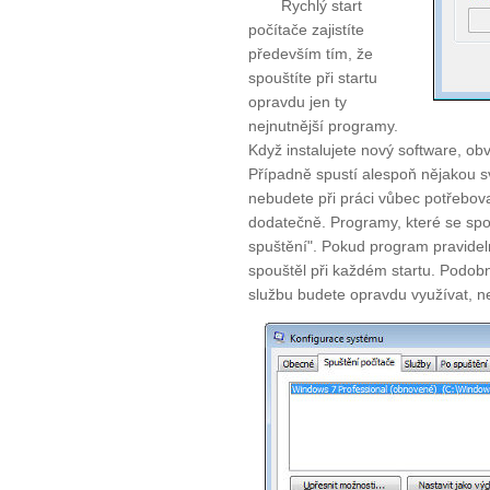
Rychlý start
počítače zajistíte
především tím, že
spouštíte při startu
opravdu jen ty
nejnutnější programy.
Když instalujete nový software, obv
Případně spustí alespoň nějakou sv
nebudete při práci vůbec potřebova
dodatečně. Programy, které se spo
spuštění". Pokud program pravidel
spouštěl při každém startu. Podobně
službu budete opravdu využívat, n