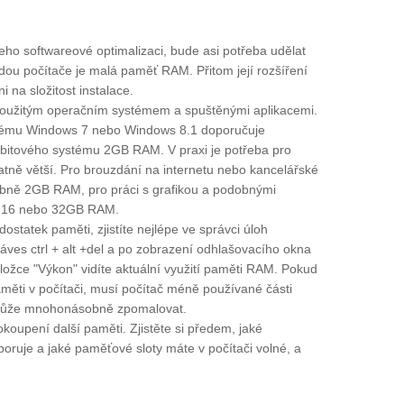
jeho softwareové optimalizaci, bude asi potřeba udělat
dou počítače je malá paměť RAM. Přitom její rozšíření
 na složitost instalace.
oužitým operačním systémem a spuštěnými aplikacemi.
stému Windows 7 nebo Windows 8.1 doporučuje
itového systému 2GB RAM. V praxi je potřeba pro
ně větší. Pro brouzdání na internetu nebo kancelářské
bně 2GB RAM, pro práci s grafikou a podobnými
 i 16 nebo 32GB RAM.
statek paměti, zjistíte nejlépe ve správci úloh
láves ctrl + alt +del a po zobrazení odhlašovacího okna
áložce "Výkon" vidíte aktuální využití paměti RAM. Pokud
aměti v počítači, musí počítač méně používané části
 může mnohonásobně zpomalovat.
oupení další paměti. Zjistěte si předem, jaké
ruje a jaké paměťové sloty máte v počítači volné, a