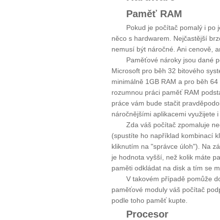
Paměť RAM
Pokud je počítač pomalý i po 
něco s hardwarem. Nejčastější brz
nemusí být náročné. Ani cenově, ani
Paměťové nároky jsou dané p
Microsoft pro běh 32 bitového sy
minimálně 1GB RAM a pro běh 64 b
rozumnou práci paměť RAM podstat
práce vám bude stačit pravděpodo
náročnějšími aplikacemi využijete
Zda váš počítač zpomaluje nedo
(spustíte ho například kombinací k
kliknutím na "správce úloh"). Na z
je hodnota vyšší, než kolik máte p
paměti odkládat na disk a tím se
V takovém případě pomůže dok
paměťové moduly váš počítač podpo
podle toho paměť kupte.
Procesor