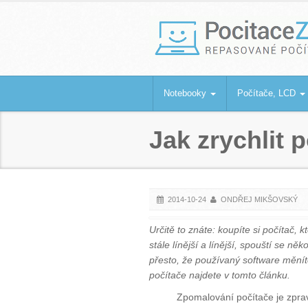
PocitaceZaBa
Repasované počítače a notebooky
Notebooky
Počítače, LCD
Jak zrychlit 
2014-10-24
ONDŘEJ MIKŠOVSKÝ
Určitě to znáte: koupíte si počítač, 
stále línější a línější, spouští se ně
přesto, že používaný software měnít
počítače najdete v tomto článku.
Zpomalování počítače je zprav