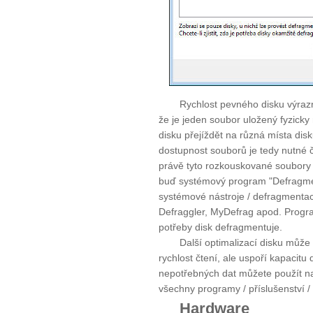
Rychlost pevného disku výraz
že je jeden soubor uložený fyzicky 
disku přejíždět na různá místa dis
dostupnost souborů je tedy nutné 
právě tyto rozkouskované soubory 
buď systémový program "Defragment
systémové nástroje / defragmentace
Defraggler, MyDefrag apod. Progra
potřeby disk defragmentuje.
Další optimalizací disku můž
rychlost čtení, ale uspoří kapacit
nepotřebných dat můžete použít např
všechny programy / příslušenství / 
Hardware