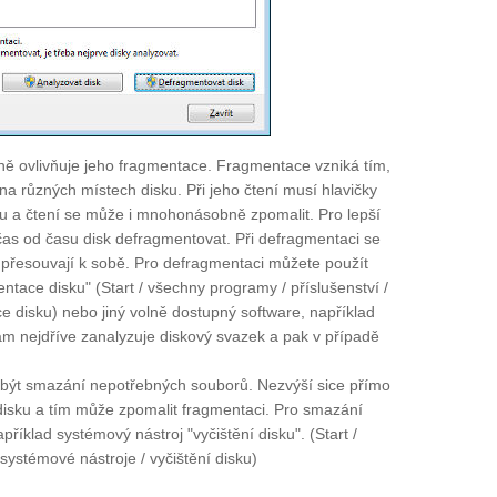
ně ovlivňuje jeho fragmentace. Fragmentace vzniká tím,
na různých místech disku. Při jeho čtení musí hlavičky
ku a čtení se může i mnohonásobně zpomalit. Pro lepší
čas od času disk defragmentovat. Při defragmentaci se
přesouvají k sobě. Pro defragmentaci můžete použít
ace disku" (Start / všechny programy / příslušenství /
 disku) nebo jiný volně dostupný software, například
m nejdříve zanalyzuje diskový svazek a pak v případě
e být smazání nepotřebných souborů. Nezvýší sice přímo
u disku a tím může zpomalit fragmentaci. Pro smazání
íklad systémový nástroj "vyčištění disku". (Start /
systémové nástroje / vyčištění disku)