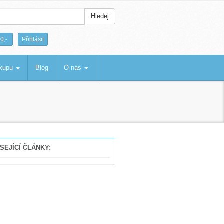
Hledej
|
0,-
Přihlásit
ákupu
Blog
O nás
SEJÍCÍ ČLÁNKY: