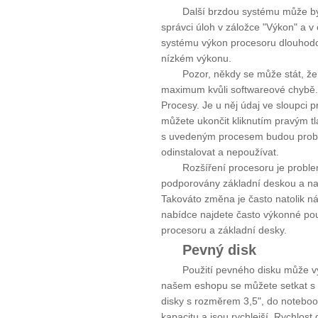
Další brzdou systému může být 
správci úloh v záložce "Výkon" a v 
systému výkon procesoru dlouhod
nízkém výkonu.
Pozor, někdy se může stát, že
maximum kvůli softwareové chybě. 
Procesy. Je u něj údaj ve sloupci
můžete ukončit kliknutím pravým t
s uvedeným procesem budou probl
odinstalovat a nepoužívat.
Rozšíření procesoru je proble
podporovány základní deskou a na
Takováto změna je často natolik nák
nabídce najdete často výkonné pou
procesoru a základní desky.
Pevný disk
Použití pevného disku může vý
našem eshopu se můžete setkat s k
disky s rozměrem 3,5", do notebook
kapacitu a jsou rychlejší. Rychlost 