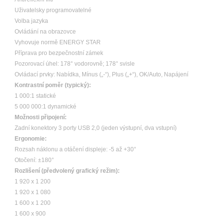
Uživatelsky programovatelné
Volba jazyka
Ovládání na obrazovce
Vyhovuje normě ENERGY STAR
Příprava pro bezpečnostní zámek
Pozorovací úhel: 178° vodorovně; 178° svisle
Ovládací prvky: Nabídka, Mínus („-“), Plus („+“), OK/Auto, Napájení
Kontrastní poměr
(typický):
1 000:1 statické
5 000 000:1 dynamické
Možnosti připojení:
Zadní konektory 3 porty USB 2,0 (jeden výstupní, dva vstupní)
Ergonomie:
Rozsah náklonu a otáčení displeje: -5 až +30°
Otočení: ±180°
Rozlišení (předvolený grafický režim):
1 920 x 1 200
1 920 x 1 080
1 600 x 1 200
1 600 x 900