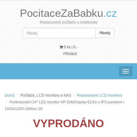
PocitaceZaBabku
.cz
Repasované počítače a notebooky
Hledej
0 ks |
0,-
Přihlásit
Navig
Domů
Počítače, LCD monitory a NAS
Repasované LCD monitory
Profesionální 24" LED monitor HP EliteDisplay E241i s IPS panelem /
1920x1200-1666sc-26
VYPRODÁNO