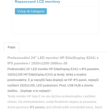
Repasované LCD monitory
Vstup do kategorie
Popis
Profesionální 24" LED monitor HP EliteDisplay E241i s
IPS panelem / 1920x1200-1666sc-26
Profesionální 24" LED monitor HP EliteDisplay E241i s IPS panelem,
1920x1200 HP EliteDisplay E241i je tenký, lehký a snadno
polohovatelný. E je nejvyšší řada displejů od HP. IPS panel, nejlepší
rozlišení 1920x1200, LED podsvícení, Pivot, USB HUB a mnoho
dalšího... Dopřejte si to nejlepší !
Tenký monitor HP řady E na vás dýchne profesionalitou v každém
ohledu. Na minimalistickém, avšak flexibilním stojanu je posazena
druhá generace
IPS panelu
, jenž přináší ještě úchvatnější barvy. Jejich