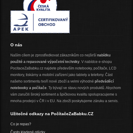
O nás
Naším cílem je zprostředkovat zákazníkům co nejširší
nabídku
použité a repasované výpočetní techniky
. V nabídce e-shopu
PocitaceZaBabku.cz najdete především notebooky, počítače, LCD
monitory, tiskárny a mobilní zařízení jako tablety a telefony. Část
našeho sortimentu tvoří nové zboží a velmi výhodné
předváděcí
notebooky a počítače
. Ty bývají ve stavu nových produktů. Abychom
vám zaručili široký sortiment a špičkovou kvalitu spolupracujeme s
mnoha prodejci v ČR i v EU. Na zboží poskytujeme záruku a servis.
Užitečné odkazy na PočítačeZaBabku.CZ
Co je repas?
Často kladené otázky