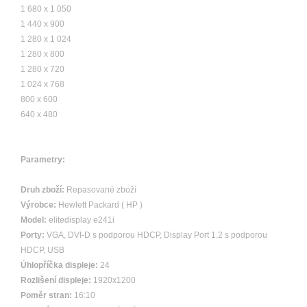
1 680 x 1 050
1 440 x 900
1 280 x 1 024
1 280 x 800
1 280 x 720
1 024 x 768
800 x 600
640 x 480
Parametry:
Druh zboží:
Repasované zboží
Výrobce:
Hewlett Packard ( HP )
Model:
elitedisplay e241i
Porty:
VGA, DVI-D s podporou HDCP, Display Port 1.2 s podporou
HDCP, USB
Úhlopříčka displeje:
24
Rozlišení displeje:
1920x1200
Poměr stran:
16:10