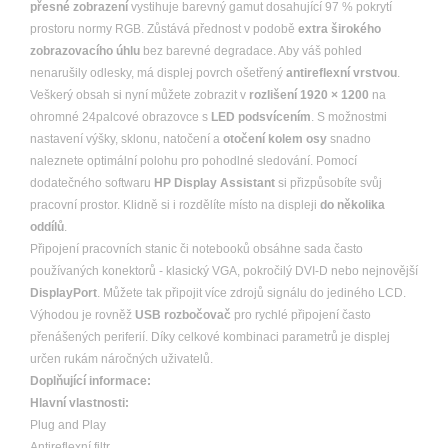
přesné zobrazení
vystihuje barevný gamut dosahující 97 % pokrytí
prostoru normy RGB. Zůstává přednost v podobě
extra širokého
zobrazovacího úhlu
bez barevné degradace. Aby váš pohled
nenarušily odlesky, má displej povrch ošetřený
antireflexní vrstvou
.
Veškerý obsah si nyní můžete zobrazit v
rozlišení 1920 × 1200
na
ohromné 24palcové obrazovce s
LED podsvícením
. S možnostmi
nastavení výšky, sklonu, natočení a
otočení kolem osy
snadno
naleznete optimální polohu pro pohodlné sledování. Pomocí
dodatečného softwaru
HP Display Assistant
si přizpůsobíte svůj
pracovní prostor. Klidně si i rozdělíte místo na displeji
do několika
oddílů
.
Připojení pracovních stanic či notebooků obsáhne sada často
používaných konektorů - klasický VGA, pokročilý DVI-D nebo nejnovější
DisplayPort
. Můžete tak připojit více zdrojů signálu do jediného LCD.
Výhodou je rovněž
USB rozbočovač
pro rychlé připojení často
přenášených periferií. Díky celkové kombinaci parametrů je displej
určen rukám náročných uživatelů.
Doplňující informace:
Hlavní vlastnosti:
Plug and Play
Antireflexní filtr