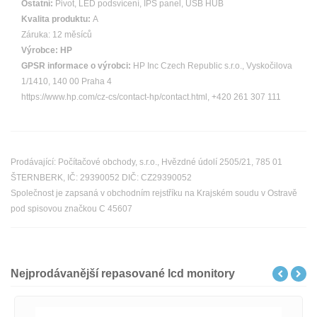
Ostatní:
Pivot, LED podsvícení, IPS panel, USB HUB
Kvalita produktu:
A
Záruka: 12 měsíců
Výrobce:
HP
GPSR informace o výrobci:
HP Inc Czech Republic s.r.o., Vyskočilova
1/1410, 140 00 Praha 4
https://www.hp.com/cz-cs/contact-hp/contact.html, +420 261 307 111
Prodávající: Počítačové obchody, s.r.o., Hvězdné údolí 2505/21, 785 01
ŠTERNBERK, IČ: 29390052 DIČ: CZ29390052
Společnost je zapsaná v obchodním rejstříku na Krajském soudu v Ostravě
pod spisovou značkou C 45607
Nejprodávanější repasované lcd monitory