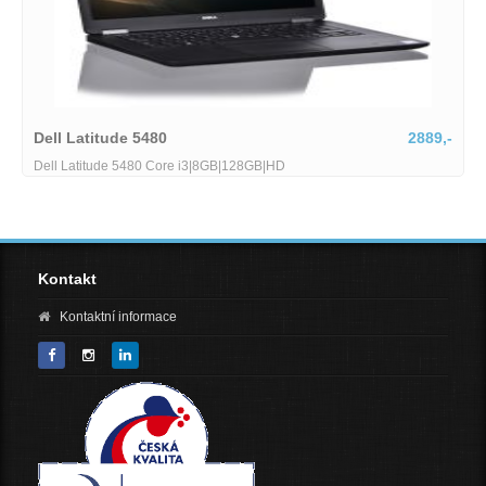
2889,-
Lenovo ThinkPad T15
Lenovo ThinkPad T15 G2 stav B Intel Core i7-1185G7 
RAM 512GB SSD 156 FHD Wi-Fi BT WebCAM Windows 1
Kontakt
Kontaktní informace