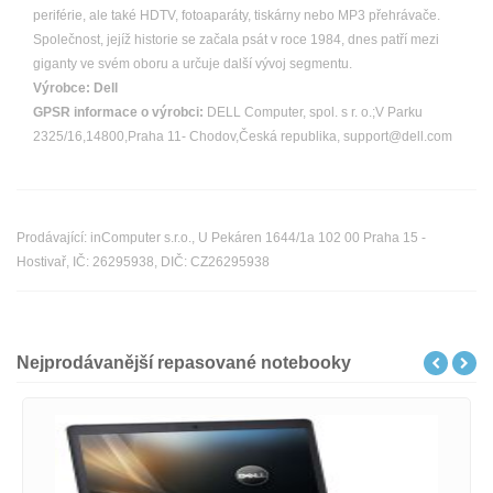
periférie, ale také HDTV, fotoaparáty, tiskárny nebo MP3 přehrávače.
Společnost, jejíž historie se začala psát v roce 1984, dnes patří mezi
giganty ve svém oboru a určuje další vývoj segmentu.
Výrobce:
Dell
GPSR informace o výrobci:
DELL Computer, spol. s r. o.;V Parku
2325/16,14800,Praha 11- Chodov,Česká republika, support@dell.com
Prodávající: inComputer s.r.o., U Pekáren 1644/1a 102 00 Praha 15 -
Hostivař, IČ: 26295938, DIČ: CZ26295938
Nejprodávanější repasované notebooky