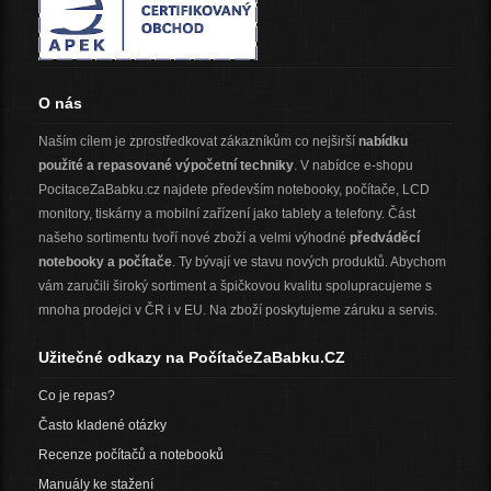
O nás
Naším cílem je zprostředkovat zákazníkům co nejširší
nabídku
použité a repasované výpočetní techniky
. V nabídce e-shopu
PocitaceZaBabku.cz najdete především notebooky, počítače, LCD
monitory, tiskárny a mobilní zařízení jako tablety a telefony. Část
našeho sortimentu tvoří nové zboží a velmi výhodné
předváděcí
notebooky a počítače
. Ty bývají ve stavu nových produktů. Abychom
vám zaručili široký sortiment a špičkovou kvalitu spolupracujeme s
mnoha prodejci v ČR i v EU. Na zboží poskytujeme záruku a servis.
Užitečné odkazy na PočítačeZaBabku.CZ
Co je repas?
Často kladené otázky
Recenze počítačů a notebooků
Manuály ke stažení