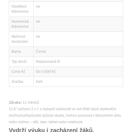
Osvětlení
ne
klávesnice
Numerická
ne
klávesnice
Možnost
ne
dockování
Barva
Černá
Typ zboží
Repasované B
Cena Kč
Do 3 000 Kč
Značka
Dell
Záruka:
12 měsíců
11,6" zařízení 2 v 1 s nejlepší odolností ve své třídě dává studentům
možnost přizpůsobit způsob studia; mohou pracovat v libovolném úhlu
nebo režimu – stůl, stan, tablet nebo notebook.
Vydrží výuku i zacházení žáků.