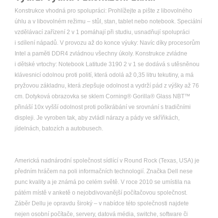
Konstrukce vhodná pro spolupráci: Prohlížejte a pište z libovolného
úhlu a v libovolném režimu – stůl, stan, tablet nebo notebook. Speciální
vzdělávací zařízení 2 v 1 pomáhají při studiu, usnadňují spolupráci
i sdílení nápadů. V provozu až do konce výuky: Navíc díky procesorům
Intel a paměti DDR4 zvládnou všechny úkoly. Konstrukce zvládne
i dětské vrtochy: Notebook Latitude 3190 2 v 1 se dodává s utěsněnou
klávesnicí odolnou proti polití, která odolá až 0,35 litru tekutiny, a má
pryžovou základnu, která zlepšuje odolnost a vydrží pád z výšky až 76
cm. Dotyková obrazovka se sklem Corning® Gorilla® Glass NBT™
přináší 10x vyšší odolnost proti poškrábání ve srovnání s tradičními
displeji. Je vyroben tak, aby zvládl nárazy a pády ve skříňkách,
jídelnách, batozích a autobusech.
Americká nadnárodní společnost sídlící v Round Rock (Texas, USA) je
předním hráčem na poli informačních technologií. Značka Dell nese
punc kvality a je známá po celém světě. V roce 2010 se umístila na
pátém místě v anketě o nejobdivovanější počítačovou společnost.
Záběr Dellu je opravdu široký – v nabídce této společnosti najdete
nejen osobní počítače, servery, datová média, switche, software či