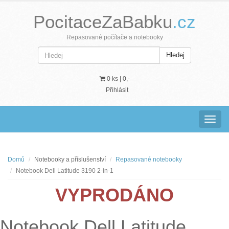
PocitaceZaBabku
.cz
Repasované počítače a notebooky
Hledej
0 ks |
0,-
Přihlásit
Navig
Domů
Notebooky a příslušenství
Repasované notebooky
Notebook Dell Latitude 3190 2-in-1
VYPRODÁNO
Notebook Dell Latitude