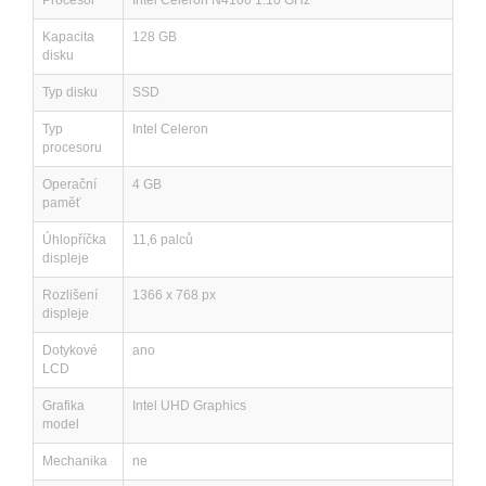
Procesor
Intel Celeron N4100 1.10 GHz
Kapacita
128 GB
disku
Typ disku
SSD
Typ
Intel Celeron
procesoru
Operační
4 GB
paměť
Úhlopříčka
11,6 palců
displeje
Rozlišení
1366 x 768 px
displeje
Dotykové
ano
LCD
Grafika
Intel UHD Graphics
model
Mechanika
ne