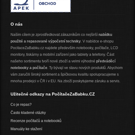
O nás
Naším cílem je zprostředkovat zákazníkům co nejširší
nabídku
použité a repasované výpočetní techniky
. V nabídce e-shopu
PocitaceZaBabku.cz najdete především notebooky, počítače, LCD
monitory, tiskárny a mobilní zařízení jako tablety a telefony. Část
našeho sortimentu tvoří nové zboží a velmi výhodné
předváděcí
notebooky a počítače
. Ty bývají ve stavu nových produktů. Abychom
vám zaručili široký sortiment a špičkovou kvalitu spolupracujeme s
mnoha prodejci v ČR i v EU. Na zboží poskytujeme záruku a servis.
Užitečné odkazy na PočítačeZaBabku.CZ
Co je repas?
Často kladené otázky
Recenze počítačů a notebooků
Manuály ke stažení