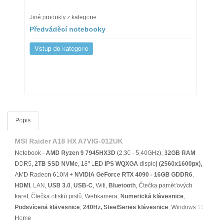
Jiné produkty z kategorie
Předváděcí notebooky
Vstup do kategorie
Popis
MSI Raider A18 HX A7VIG-012UK
Notebook -
AMD Ryzen 9 7945HX3D
(2,30 - 5,40GHz),
32GB RAM
DDR5,
2TB SSD NVMe
, 18" LED
IPS
WQXGA
displej
(2560x1600px)
,
AMD Radeon 610M +
NVIDIA GeForce RTX 4090 - 16GB GDDR6
,
HDMI
, LAN,
USB 3.0
,
USB-C
, Wifi,
Bluetooth
, Čtečka paměťových
karet, Čtečka otisků prstů, Webkamera,
Numerická klávesnice
,
Podsvícená klávesnice
,
240Hz, SteelSeries klávesnice
, Windows 11
Home