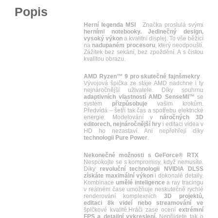
Popis
Herní legenda MSI
Značka proslulá svými
herními notebooky. Jedinečný design,
vysoký výkon
a kvalitní displej. To vše běžící
na
nadupaném procesoru
, který neodpouští.
Zážitek bez sekání, bez zpoždění. A s čistou
kvalitou obrazu.
AMD Ryzen™ 9 pro skutečné fajnšmekry
Vývojová špička ze stáje AMD nadchne i ty
nejnáročnější uživatele. Díky souhrnu
adaptivních vlastností AMD SenseMI™
se
systém
přizpůsobuje
vašim krokům.
Předvídá – šetří tak čas a spotřebu elektrické
energie. Modelování v
náročných 3D
editorech, nejnáročnější hry
i editaci videa v
HD ho nezastaví. Ani nepřehřejí díky
technologii Pure Power
.
Nekonečné možnosti s GeForce® RTX
Nespokojte se s kompromisy, když nemusíte.
Díky
revoluční technologii NVIDIA DLSS
získáte maximální výkon
i dokonalé detaily.
Kombinace
umělé inteligence
a ray tracingu
v reálném čase umožňuje neskutečně rychlé
renderování komplexních
3D projektů,
editaci 8k videí nebo streamování ve
špičkové kvalitě.Hráči zase ocení
extrémní
FPS a detailní vykreslení.
Nepřijdete tak o