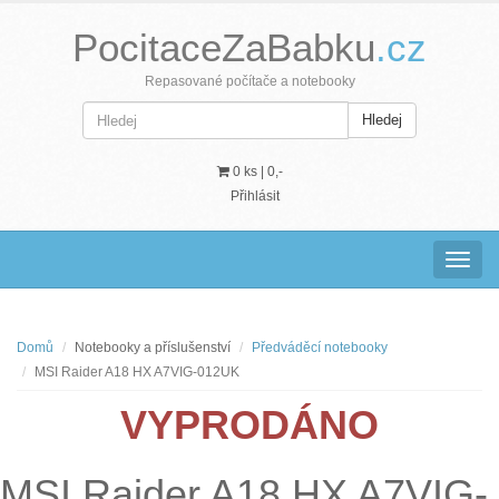
PocitaceZaBabku
.cz
Repasované počítače a notebooky
Hledej
0 ks |
0,-
Přihlásit
Navig
Domů
Notebooky a příslušenství
Předváděcí notebooky
MSI Raider A18 HX A7VIG-012UK
VYPRODÁNO
MSI Raider A18 HX A7VIG-