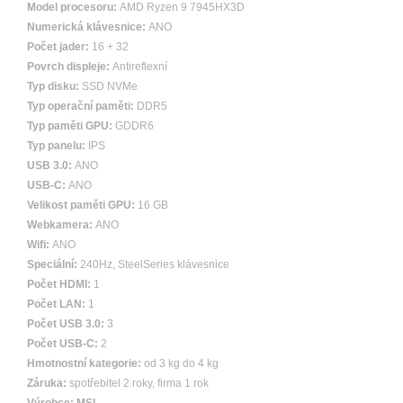
Model procesoru:
AMD Ryzen 9 7945HX3D
Numerická klávesnice:
ANO
Počet jader:
16 + 32
Povrch displeje:
Antireflexní
Typ disku:
SSD NVMe
Typ operační paměti:
DDR5
Typ paměti GPU:
GDDR6
Typ panelu:
IPS
USB 3.0:
ANO
USB-C:
ANO
Velikost paměti GPU:
16 GB
Webkamera:
ANO
Wifi:
ANO
Speciální:
240Hz, SteelSeries klávesnice
Počet HDMI:
1
Počet LAN:
1
Počet USB 3.0:
3
Počet USB-C:
2
Hmotnostní kategorie:
od 3 kg do 4 kg
Záruka:
spotřebitel 2 roky, firma 1 rok