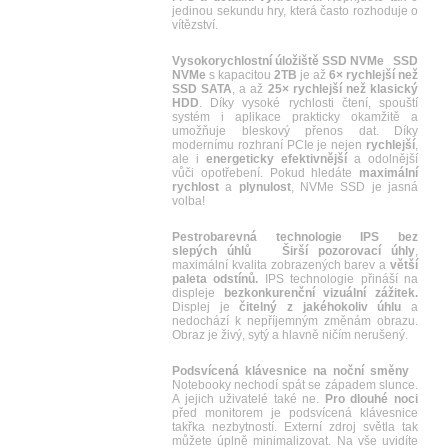
jedinou sekundu hry, která často rozhoduje o
vítězství.
Vysokorychlostní úložiště SSD NVMe
SSD
NVMe
s kapacitou
2TB
je až
6× rychlejší než
SSD SATA
, a až
25× rychlejší než klasický
HDD
. Díky vysoké rychlosti čtení, spouští
systém i aplikace prakticky okamžitě a
umožňuje bleskový přenos dat. Díky
modernímu rozhraní PCIe je nejen
rychlejší
,
ale i
energeticky efektivnější
a odolnější
vůči opotřebení. Pokud hledáte
maximální
rychlost
a
plynulost
, NVMe SSD je jasná
volba!
Pestrobarevná technologie IPS bez
slepých úhlů
Širší pozorovací úhly
,
maximální kvalita zobrazených barev a
větší
paleta odstínů.
IPS technologie přináší na
displeje
bezkonkurenční vizuální zážitek.
Displej je
čitelný z jakéhokoliv úhlu
a
nedochází k nepříjemným změnám obrazu.
Obraz je živý, sytý a hlavně ničím nerušený.
Podsvícená klávesnice na noční směny
Notebooky nechodí spát se západem slunce.
A jejich uživatelé také ne.
Pro dlouhé noci
před monitorem je podsvícená klávesnice
takřka nezbytností. Externí zdroj světla tak
můžete úplně minimalizovat. Na vše uvidíte