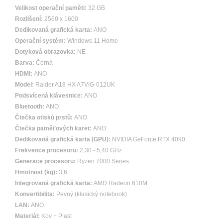
Velikost operační paměti:
32 GB
Rozlišení:
2560 x 1600
Dedikovaná grafická karta:
ANO
Operační systém:
Windows 11 Home
Dotyková obrazovka:
NE
Barva:
Černá
HDMI:
ANO
Model:
Raider A18 HX A7VIG-012UK
Podsvícená klávesnice:
ANO
Bluetooth:
ANO
Čtečka otisků prstů:
ANO
Čtečka paměťových karet:
ANO
Dedikovaná grafická karta (GPU):
NVIDIA GeForce RTX 4090
Frekvence procesoru:
2,30 - 5,40 GHz
Generace procesoru:
Ryzen 7000 Series
Hmotnost (kg):
3,6
Integrovaná grafická karta:
AMD Radeon 610M
Konvertibilita:
Pevný (klasický notebook)
LAN:
ANO
Materiál:
Kov + Plast