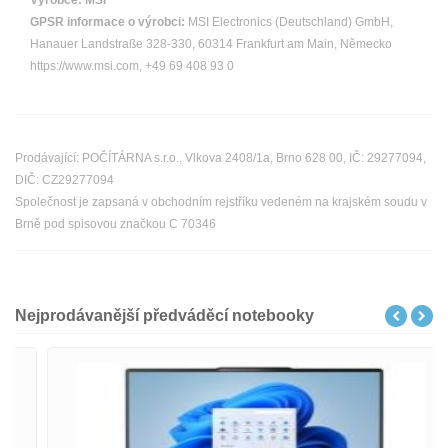
Výrobce:
MSI
GPSR informace o výrobci:
MSI Electronics (Deutschland) GmbH,
Hanauer Landstraße 328-330, 60314 Frankfurt am Main, Německo
https://www.msi.com, +49 69 408 93 0
Prodávající: POČÍTÁRNA s.r.o., Vlkova 2408/1a, Brno 628 00, IČ: 29277094,
DIČ: CZ29277094
Společnost je zapsaná v obchodním rejstříku vedeném na krajském soudu v
Brně pod spisovou značkou C 70346
Nejprodávanější předváděcí notebooky