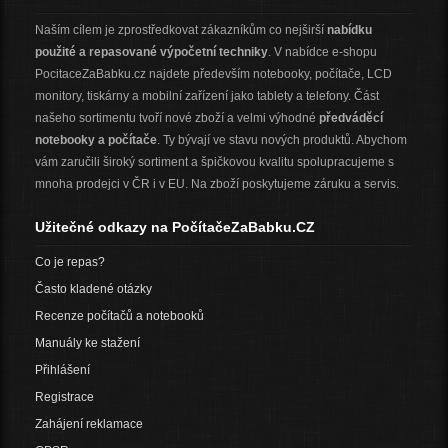
Naším cílem je zprostředkovat zákazníkům co nejširší
nabídku
použité a repasované výpočetní techniky
. V nabídce e-shopu
PocitaceZaBabku.cz najdete především notebooky, počítače, LCD
monitory, tiskárny a mobilní zařízení jako tablety a telefony. Část
našeho sortimentu tvoří nové zboží a velmi výhodné
předváděcí
notebooky a počítače
. Ty bývají ve stavu nových produktů. Abychom
vám zaručili široký sortiment a špičkovou kvalitu spolupracujeme s
mnoha prodejci v ČR i v EU. Na zboží poskytujeme záruku a servis.
Užitečné odkazy na PočítačeZaBabku.CZ
Co je repas?
Často kladené otázky
Recenze počítačů a notebooků
Manuály ke stažení
Přihlášení
Registrace
Zahájení reklamace