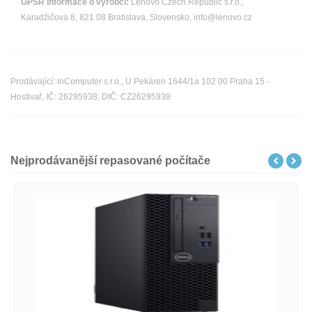
GPSR informace o výrobci:
Lenovo Czech Republic s.r.o.,
Karadžičova 8, 821 08 Bratislava, Slovensko, info@lenovo.cz
Prodávající: inComputer s.r.o., U Pekáren 1644/1a 102 00 Praha 15 -
Hostivař, IČ: 26295938, DIČ: CZ26295938
Nejprodávanější repasované počítače