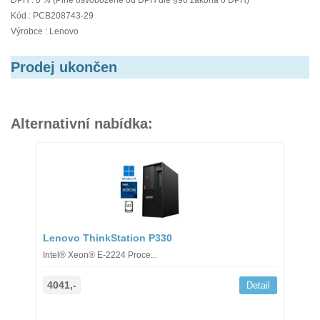
DPH : 0 % (Plně osvobozené od DPH dle §90 zákona o DPH)
Kód : PCB208743-29
Výrobce : Lenovo
Prodej ukončen
Alternativní nabídka:
Lenovo ThinkStation P330
Intel® Xeon® E-2224 Proce...
4041,-
Detail