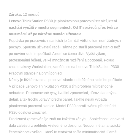
Záruka:
12 měsíců
Lenovo ThinkStation P330 je plnokrevnou pracovní stanicí, která
nachází využití v mnoha segmentech. Od IT správců, přes tvůrce
multimédií, až po náročné domácí uživatele.
Poptávka po pracovních stanicích je čím dál větší, o tom není žádných
pochyb. Spousta uživatelů raději sáhne po starší pracovní stanici než
po novém stolním počítači. A není se čemu divit. Vyšší výkon,
profesionální řešení, velké množnosti rozšíření a podobně. Pokud
chcete takový Workstation, zaměřte se na Lenovo ThinkStation P330.
Pracovní stanice na první pohled
Někdy je těžké rozeznat pracovní stanici od běžného stolního počítače.
V případě Lenovo ThinkStation P330 s tím problém mít rozhodně
nebudete. Propracované rysy, kvalitní zpracování, důraz kladený na
detail, a tak trochu „dravý“ přední panel. Takhle nějak vypadá
plnokrevná pracovní stanice. Model P330 oproti svému předchůdci
P320 doslova zmužněl.
Preciznost zpracování je znát na každém záhybu. Společnost Lenovo si
dala záležet i z pohledu výsledného designu. Neopomněla na typický
červený prvek vpředu, který je tentokrát spíše minimalistický. Černé