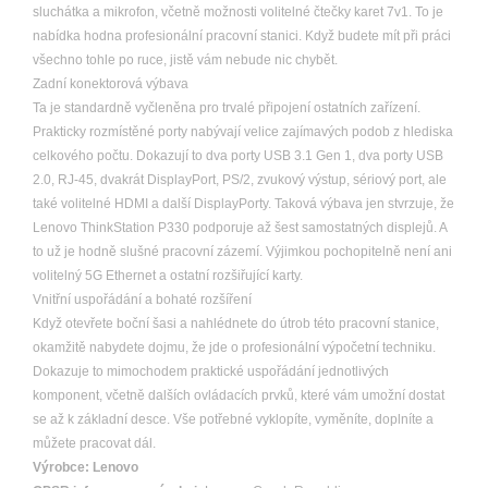
sluchátka a mikrofon, včetně možnosti volitelné čtečky karet 7v1. To je
nabídka hodna profesionální pracovní stanici. Když budete mít při práci
všechno tohle po ruce, jistě vám nebude nic chybět.
Zadní konektorová výbava
Ta je standardně vyčleněna pro trvalé připojení ostatních zařízení.
Prakticky rozmístěné porty nabývají velice zajímavých podob z hlediska
celkového počtu. Dokazují to dva porty USB 3.1 Gen 1, dva porty USB
2.0, RJ-45, dvakrát DisplayPort, PS/2, zvukový výstup, sériový port, ale
také volitelné HDMI a další DisplayPorty. Taková výbava jen stvrzuje, že
Lenovo ThinkStation P330 podporuje až šest samostatných displejů. A
to už je hodně slušné pracovní zázemí. Výjimkou pochopitelně není ani
volitelný 5G Ethernet a ostatní rozšiřující karty.
Vnitřní uspořádání a bohaté rozšíření
Když otevřete boční šasi a nahlédnete do útrob této pracovní stanice,
okamžitě nabydete dojmu, že jde o profesionální výpočetní techniku.
Dokazuje to mimochodem praktické uspořádání jednotlivých
komponent, včetně dalších ovládacích prvků, které vám umožní dostat
se až k základní desce. Vše potřebné vyklopíte, vyměníte, doplníte a
můžete pracovat dál.
Výrobce:
Lenovo