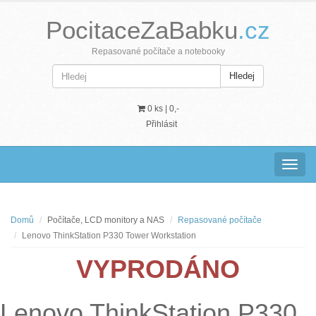
PocitaceZaBabku
.cz
Repasované počítače a notebooky
Hledej
0 ks |
0,-
Přihlásit
Navig
Domů
Počítače, LCD monitory a NAS
Repasované počítače
Lenovo ThinkStation P330 Tower Workstation
VYPRODÁNO
Lenovo ThinkStation P330