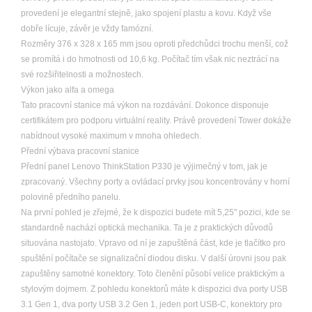
provedení je elegantní stejně, jako spojení plastu a kovu. Když vše
dobře lícuje, závěr je vždy famózní.
Rozměry 376 x 328 x 165 mm jsou oproti předchůdci trochu menší, což
se promítá i do hmotnosti od 10,6 kg. Počítač tím však nic neztrácí na
své rozšiřitelnosti a možnostech.
Výkon jako alfa a omega
Tato pracovní stanice má výkon na rozdávání. Dokonce disponuje
certifikátem pro podporu virtuální reality. Právě provedení Tower dokáže
nabídnout vysoké maximum v mnoha ohledech.
Přední výbava pracovní stanice
Přední panel Lenovo ThinkStation P330 je výjimečný v tom, jak je
zpracovaný. Všechny porty a ovládací prvky jsou koncentrovány v horní
polovině předního panelu.
Na první pohled je zřejmé, že k dispozici budete mít 5,25" pozici, kde se
standardně nachází optická mechanika. Ta je z praktických důvodů
situována nastojato. Vpravo od ní je zapuštěná část, kde je tlačítko pro
spuštění počítače se signalizační diodou disku. V další úrovni jsou pak
zapuštěny samotné konektory. Toto členění působí velice praktickým a
stylovým dojmem. Z pohledu konektorů máte k dispozici dva porty USB
3.1 Gen 1, dva porty USB 3.2 Gen 1, jeden port USB-C, konektory pro