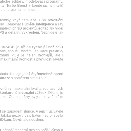
afické editory, modelovací programy,
city Turbo Boost
v kombinaci s
Intel®
bu energie na minimum.
misy, když nemusíte. Díky
revoluční
aily. Kombinace
umělé inteligence
a ray
komplexních
3D projektů, editaci 8k videí
S a detailní vykreslení.
Nepřijdete tak
u
1024GB
je až
6× rychlejší než SSD
čtení, spouští systém i aplikace prakticky
zhraní PCIe je nejen
rychlejší
, ale i
maximální rychlost
a
plynulost
, NVMe
ohoto displeje je
až čtyřnásobné oproti
obraze
s poměrem stran 16 : 9.
cí úhly
, maximální kvalita zobrazených
konkurenční vizuální zážitek.
Displej je
u. Obraz je živý, sytý a hlavně ničím
e západem slunce. A jejich uživatelé
akřka nezbytností. Externí zdroj světla
LEDkám
. Osvítí, ale neoslepí.
řináší moderní design, vyšší výkon a