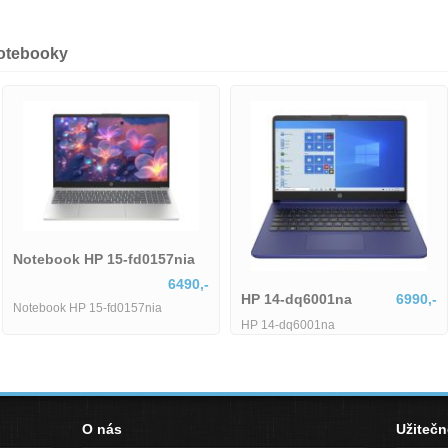
notebooky
Notebook HP 15-fd0157nia
6490,-
HP 14-dq6001na
6990,-
Notebook HP 15-fd0157nia
HP 14-dq6001na
O nás
Užiteč