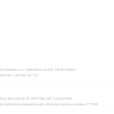
ch Republic s.r.o., Vyskočilova 1/1410, 140 00 Praha 4
ntact.html, +420 261 307 111
08/1a, Brno 628 00, IČ: 29277094, DIČ: CZ29277094
říku vedeném na krajském soudu v Brně pod spisovou značkou C 70346