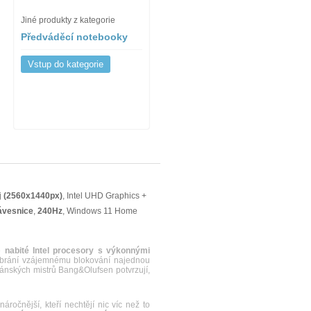
Jiné produkty z kategorie
Předváděcí notebooky
Vstup do kategorie
j
(2560x1440px)
, Intel UHD Graphics +
ávesnice
,
240Hz
, Windows 11 Home
e
nabité Intel procesory s výkonnými
brání vzájemnému blokování najednou
dánských mistrů Bang&Olufsen potvrzují,
ročnější, kteří nechtějí nic víc než to