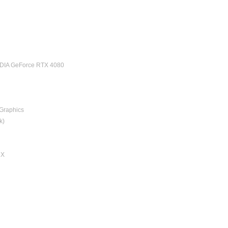
DIA GeForce RTX 4080
 Graphics
k)
HX