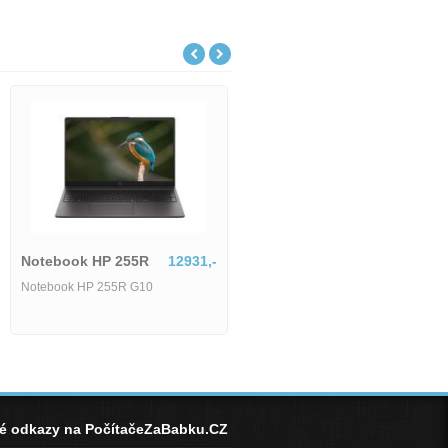
Lenovo IdeaPad Slim
18801,-
Notebook HP 255R
12931,-
Lenovo IdeaPad Slim 5 15ARP10-
Notebook HP 255R G10
1745514
né odkazy na PočítačeZaBabku.CZ