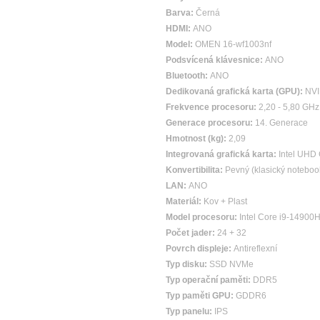
Barva:
Černá
HDMI:
ANO
Model:
OMEN 16-wf1003nf
Podsvícená klávesnice:
ANO
Bluetooth:
ANO
Dedikovaná grafická karta (GPU):
NVI
Frekvence procesoru:
2,20 - 5,80 GHz
Generace procesoru:
14. Generace
Hmotnost (kg):
2,09
Integrovaná grafická karta:
Intel UHD
Konvertibilita:
Pevný (klasický noteboo
LAN:
ANO
Materiál:
Kov + Plast
Model procesoru:
Intel Core i9-14900
Počet jader:
24 + 32
Povrch displeje:
Antireflexní
Typ disku:
SSD NVMe
Typ operační paměti:
DDR5
Typ paměti GPU:
GDDR6
Typ panelu:
IPS