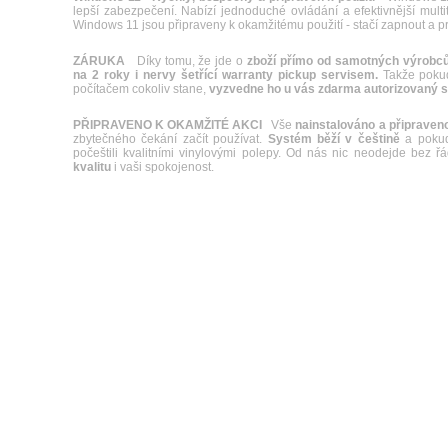
lepší zabezpečení. Nabízí jednoduché ovládání a efektivnější mult
Windows 11 jsou připraveny k okamžitému použití - stačí zapnout a p
ZÁRUKA
Díky tomu, že jde o
zboží přímo od samotných výrobců
na 2 roky i nervy šetřící warranty pickup servisem.
Takže pokud
počítačem cokoliv stane,
vyzvedne ho u vás zdarma autorizovaný s
PŘIPRAVENO K OKAMŽITÉ AKCI
Vše
nainstalováno a připraveno
zbytečného čekání začít používat.
Systém běží v češtině
a pokud 
počeštili kvalitními vinylovými polepy. Od nás nic neodejde bez 
kvalitu
i vaši spokojenost.