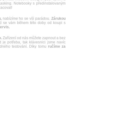
itasking. Notebooky s předinstalovaným
racovat!
,
nabízíme ho se vší parádou.
Zárukou
 se vám během této doby od koupi s
ervis.
.
Zařízení od nás můžete zapnout a bez
je potřeba, tak klávesnici jsme navíc
řádného testování. Díky tomu
ručíme za