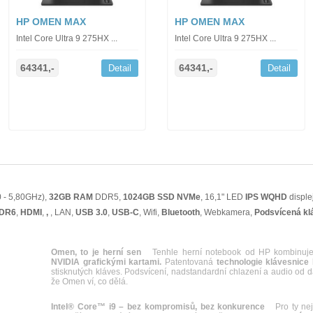
HP OMEN MAX
HP OMEN MAX
Intel Core Ultra 9 275HX ...
Intel Core Ultra 9 275HX ...
64341,-
64341,-
Detail
Detail
0 - 5,80GHz),
32GB RAM
DDR5,
1024GB SSD NVMe
, 16,1" LED
IPS
WQHD
disple
DDR6
,
HDMI
,
,
, LAN,
USB 3.0
,
USB-C
, Wifi,
Bluetooth
, Webkamera,
Podsvícená kl
Omen, to je herní sen
Tenhle herní notebook od HP kombinuj
NVIDIA grafickými kartami.
Patentovaná
technologie klávesnice
stisknutých kláves. Podsvícení, nadstandardní chlazení a audio od 
že Omen ví, co dělá.
Intel® Core™ i9 – bez kompromisů, bez konkurence
Pro ty nejná