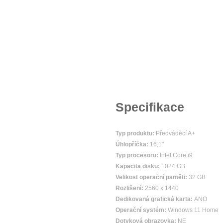
Specifikace
Typ produktu:
Předváděcí A+
Úhlopříčka:
16,1"
Typ procesoru:
Intel Core i9
Kapacita disku:
1024 GB
Velikost operační paměti:
32 GB
Rozlišení:
2560 x 1440
Dedikovaná grafická karta:
ANO
Operační systém:
Windows 11 Home
Dotyková obrazovka:
NE