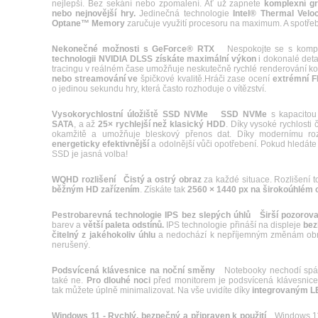
nejlepší. Bez sekání nebo zpomalení. Ať už zapnete
komplexní gr
nebo nejnovější hry.
Jedinečná technologie
Intel® Thermal Velo
Optane™ Memory
zaručuje využití procesoru na maximum. A spotře
Nekonečné možnosti s GeForce® RTX
Nespokojte se s kompro
technologii NVIDIA DLSS získáte maximální výkon
i dokonalé det
tracingu v reálném čase umožňuje neskutečně rychlé renderování 
nebo streamování ve
špičkové kvalitě.Hráči zase ocení
extrémní FP
o jedinou sekundu hry, která často rozhoduje o vítězství.
Vysokorychlostní úložiště SSD NVMe
SSD NVMe
s kapacito
SATA
, a až
25× rychlejší než klasický HDD
. Díky vysoké rychlosti 
okamžitě a umožňuje bleskový přenos dat. Díky modernímu ro
energeticky efektivnější
a odolnější vůči opotřebení. Pokud hledáte
SSD je jasná volba!
WQHD rozlišení
Čistý a ostrý obraz
za každé situace. Rozlišení t
běžným HD zařízením
. Získáte tak
2560 × 1440 px na širokoúhlém 
Pestrobarevná technologie IPS bez slepých úhlů
Širší pozorova
barev a
větší paleta odstínů.
IPS technologie přináší na displeje
bez
čitelný z jakéhokoliv úhlu
a nedochází k nepříjemným změnám obraz
nerušený.
Podsvícená klávesnice na noční směny
Notebooky nechodí spát s
také ne.
Pro dlouhé noci
před monitorem je podsvícená klávesnice t
tak můžete úplně minimalizovat. Na vše uvidíte díky
integrovaným 
Windows 11 - Rychlý, bezpečný a připraven k použití
Windows 11 p