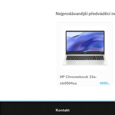
Nejprodávanější předváděcí 
HP Chromebook 15a-
nb0504sa
4694,-
HP Chromebook 15a-
HP Chromebook 15a-nb0504sa
nb0504sa
4990,-
Mineral Silver-1695236
HP Chromebook 15a-nb0504sa
Kontakt