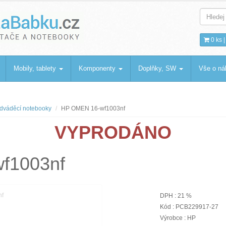
bku
.cz
0 ks 
Mobily, tablety
Komponenty
Doplňky, SW
Vše o n
dváděcí notebooky
HP OMEN 16-wf1003nf
VYPRODÁNO
f1003nf
DPH : 21 %
Kód : PCB229917-27
Výrobce : HP