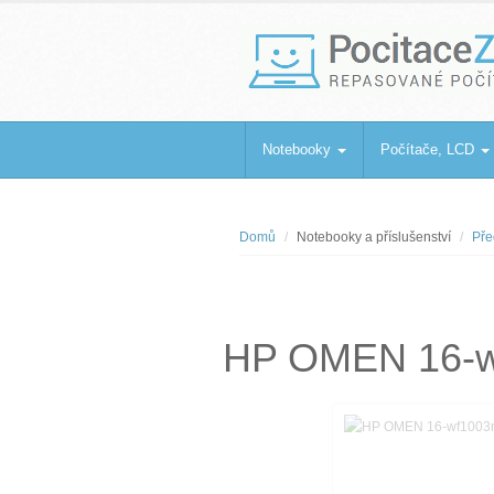
PocitaceZaBa
Repasované počítače a notebooky
Notebooky
Počítače, LCD
Domů
Notebooky a příslušenství
Pře
HP OMEN 16-w