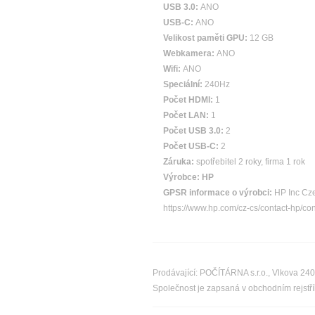
USB 3.0:
ANO
USB-C:
ANO
Velikost paměti GPU:
12 GB
Webkamera:
ANO
Wifi:
ANO
Speciální:
240Hz
Počet HDMI:
1
Počet LAN:
1
Počet USB 3.0:
2
Počet USB-C:
2
Záruka:
spotřebitel 2 roky, firma 1 rok
Výrobce:
HP
GPSR informace o výrobci:
HP Inc Cze
https://www.hp.com/cz-cs/contact-hp/co
Prodávající: POČÍTÁRNA s.r.o., Vlkova 24
Společnost je zapsaná v obchodním rejst