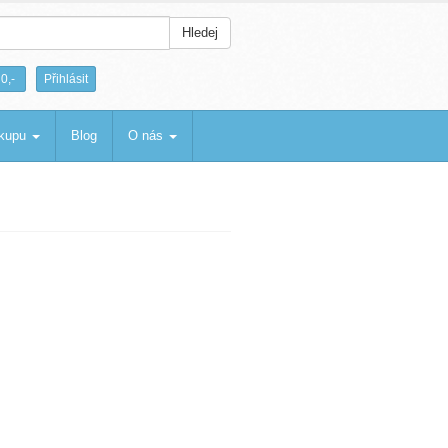
Hledej
|
0,-
Přihlásit
ákupu
Blog
O nás