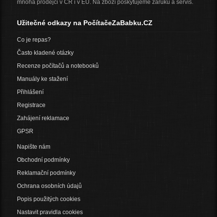
mnoha prodejci v ČR i v EU. Na zboží poskytujeme záruku a servis.
Užitečné odkazy na PočítačeZaBabku.CZ
Co je repas?
Často kladené otázky
Recenze počítačů a notebooků
Manuály ke stažení
Přihlášení
Registrace
Zahájení reklamace
GPSR
Napište nám
Obchodní podmínky
Reklamační podmínky
Ochrana osobních údajů
Popis použitých cookies
Nastavit pravidla cookies