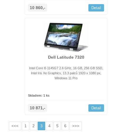
10 860,-
Detail
Dell Latitude 7320
Intel Core i5 1145G7 2.6 GHz, 16 GB, 256 GB SSD,
Intel Iris Xe Graphics, 13.3 palců 1920 x 1080 px,
Windows 11 Pro
Skladem: 1 ks
10 871,-
Detail
<<<
1
2
3
4
5
6
>>>