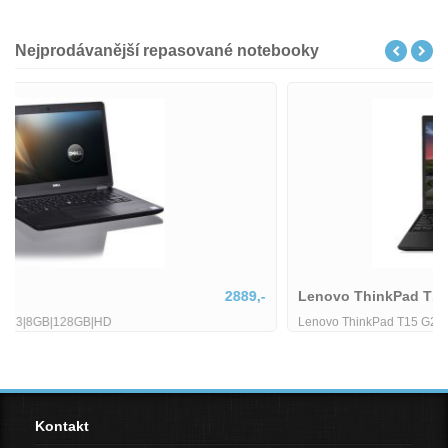
Nejprodávanější repasované notebooky
Lenovo ThinkPad T15
13598,-
Lenovo ThinkPad T15 G2 stav B Intel Core i7-1185G7 30 GHz 32GB
RAM 512GB SSD 156 FHD Wi-Fi BT WebCAM Windows 11 Pro -
Kontakt