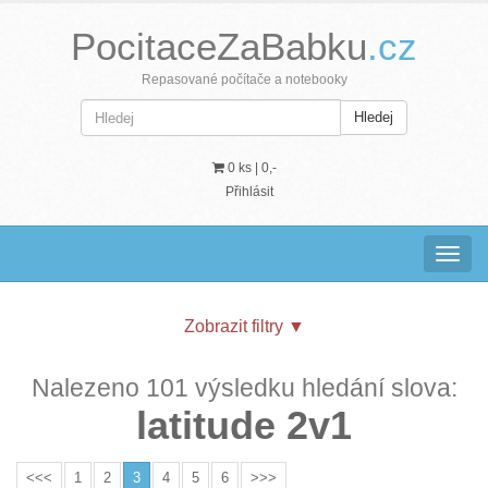
PocitaceZaBabku
.cz
Repasované počítače a notebooky
Hledej
0 ks |
0,-
Přihlásit
Navig
Zobrazit filtry
▼
Nalezeno 101 výsledku hledání slova:
latitude 2v1
<<<
1
2
3
4
5
6
>>>