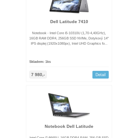
Dell Latitude 7410
Notebook - Intel Core i5-10310U (1,70-4,40GHz),
16GB RAM DDR4, 256GB SSD NVMe, Dotykový 14"
IPS displej (1920x1080px), Intel UHD Graphics fo...
Skladem: 1ks
7 980,-
Detail
Notebook Dell Latitude
Intel Core i7-8665U, 16GB DDR4 RAM, 256 GB SSD