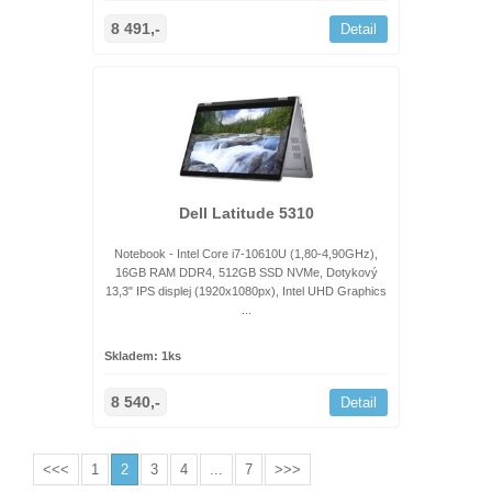
8 491,-
Detail
Dell Latitude 5310
Notebook - Intel Core i7-10610U (1,80-4,90GHz),
16GB RAM DDR4, 512GB SSD NVMe, Dotykový
13,3" IPS displej (1920x1080px), Intel UHD Graphics
...
Skladem: 1ks
8 540,-
Detail
<<<
1
2
3
4
...
7
>>>