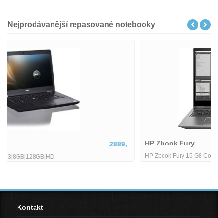
Nejprodávanější repasované notebooky
HP Zbook Fury
21808,-
HP Zbook Fury 15 G8 Core i7-11850H 25 GHz 32GB RAM 1TB SSD
(NVMe) 156 FHD Wi-Fi BT WebCAM Num. Kláv. nVidia Quadro RTX
Kontakt