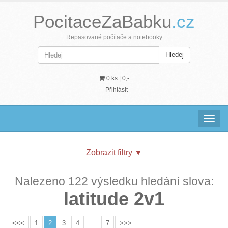
PocitaceZaBabku
.cz
Repasované počítače a notebooky
Hledej
0 ks |
0,-
Přihlásit
Navig
Zobrazit filtry
▼
Nalezeno 122 výsledku hledání slova:
latitude 2v1
<<<
1
2
3
4
...
7
>>>