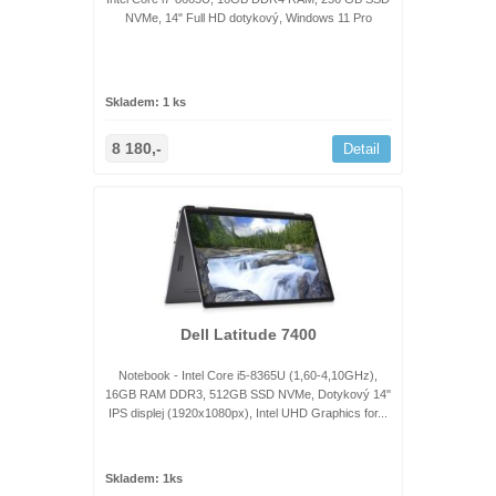
NVMe, 14" Full HD dotykový, Windows 11 Pro
Skladem: 1 ks
8 180,-
Detail
Dell Latitude 7400
Notebook - Intel Core i5-8365U (1,60-4,10GHz),
16GB RAM DDR3, 512GB SSD NVMe, Dotykový 14"
IPS displej (1920x1080px), Intel UHD Graphics for...
Skladem: 1ks