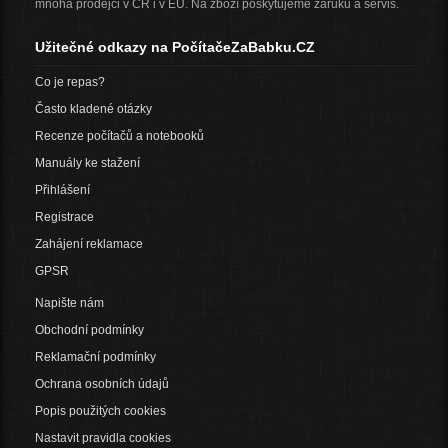
mnoha prodejci v ČR i v EU. Na zboží poskytujeme záruku a servis.
Užitečné odkazy na PočítačeZaBabku.CZ
Co je repas?
Často kladené otázky
Recenze počítačů a notebooků
Manuály ke stažení
Přihlášení
Registrace
Zahájení reklamace
GPSR
Napište nám
Obchodní podmínky
Reklamační podmínky
Ochrana osobních údajů
Popis použitých cookies
Nastavit pravidla cookies