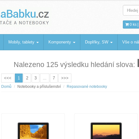
bku
.cz
0 ks 
Mobily, tablety
Komponenty
Doplňky, SW
Vše o n
Nalezeno 125 výsledku hledání slova:
<<<
1
2
3
...
7
>>>
Domů
Notebooky a příslušenství
Repasované notebooky