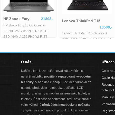
HP Zbook Fury
21808,-
HP Zbook Fury 15 G8 Core i7-
ll Latitude 5480
2889,-
11850H 25 GHz 32GB RAM 1TB
ll Latitude 5480
SSD (NVMe) 156 FHD Wi-Fi BT
re i3|8GB|128GB|HD
WebCAM Num. Kláv. nVidia Quadro
RTX
O nás
Užiteč
Naším cílem je zprostředkovat zákazníkům co
Co je re
nejširší
nabídku použité a repasované výpočetní
Často kl
techniky
. V nabídce e-shopu PocitaceZaBabku.cz
Recenze 
najdete především notebooky, počítače, LCD
notebook
monitory, tiskárny a mobilní zařízení jako tablety a
Manuály 
telefony. Část našeho sortimentu tvoří nové zboží a
Přihlášen
velmi výhodné
předváděcí notebooky a počítače
.
Ty bývají ve stavu nových produktů. Abychom vám
Registra