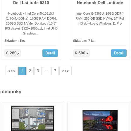
Dell Latitude 5310
Notebook Dell Latitude
Notebook - Intel Core i5-10310U
Intel Core i5-8365U, 16GB DDR4
(1,70-4,40GHz), 16GB RAM DDR4,
RAM, 256 GB SSD NVMe, 14" Full
256GB SSD NVMe, Dotykový 13,3"
HD dotykový, Windows 11 Pro
IPS displej (1920x1080px), Intel UHD
Graphics ...
Skladem: 1ks
Skladem: 7 ks
6 280,-
6 500,-
Detail
Detail
<<<
1
2
3
...
7
>>>
notebooky