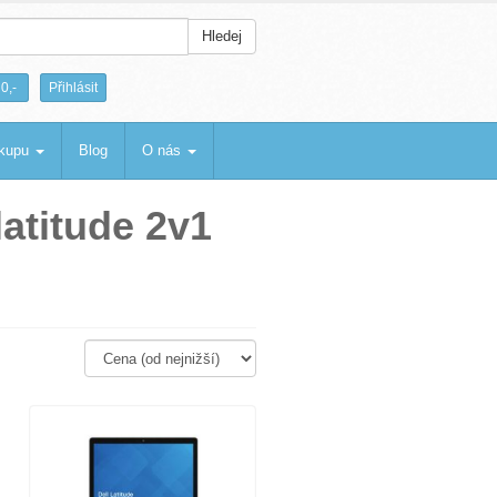
Hledej
|
0,-
Přihlásit
ákupu
Blog
O nás
latitude 2v1