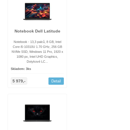
Notebook Dell Latitude
Notebook - 13,3 palců, 8 GB, Intel
Core i5-10310U 1.70 GHz, 256 GB
NVMe SSD, Windows 11 Pro, 1920 x
1080 px, Intel UHD Graphics,
Dotykové LC...
Skladem: 3ks
5 979,-
Detail