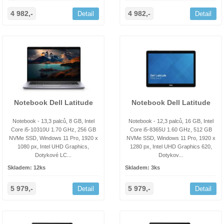
4 982,-
4 982,-
Detail
Detail
Notebook Dell Latitude
Notebook Dell Latitude
Notebook - 13,3 palců, 8 GB, Intel
Notebook - 12,3 palců, 16 GB, Intel
Core i5-10310U 1.70 GHz, 256 GB
Core i5-8365U 1.60 GHz, 512 GB
NVMe SSD, Windows 11 Pro, 1920 x
NVMe SSD, Windows 11 Pro, 1920 x
1080 px, Intel UHD Graphics,
1280 px, Intel UHD Graphics 620,
Dotykové LC...
Dotykov...
Skladem: 12ks
Skladem: 3ks
5 979,-
5 979,-
Detail
Detail