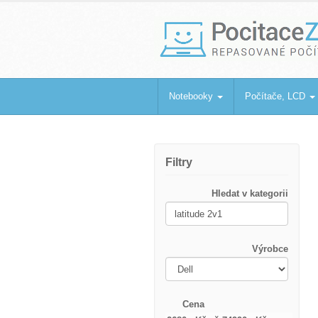
PocitaceZaBa
Repasované počítače a notebooky
Notebooky
Počítače, LCD
Filtry
Hledat v kategorii
Výrobce
Cena