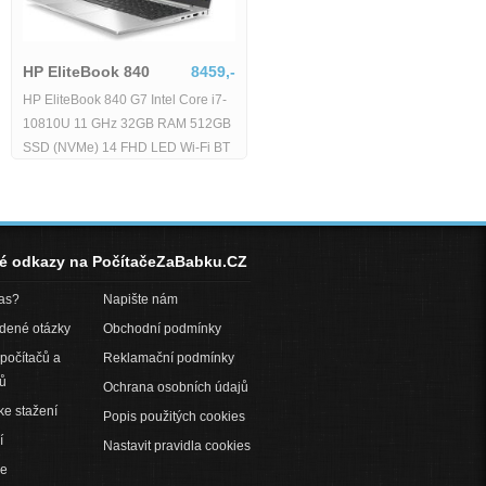
HP EliteBook 840
8459,-
Lenovo ThinkPad T15
HP EliteBook 840 G7 Intel Core i7-
13598,-
10810U 11 GHz 32GB RAM 512GB
Lenovo ThinkPad T15 G2 stav B
SSD (NVMe) 14 FHD LED Wi-Fi BT
Intel Core i7-1185G7 30 GHz 32GB
WebCAM Windows 11 Pro -
RAM 512GB SSD 156 FHD Wi-Fi
BT WebCAM Windows 11 Pro -
né odkazy na PočítačeZaBabku.CZ
pas?
Napište nám
adené otázky
Obchodní podmínky
počítačů a
Reklamační podmínky
ů
Ochrana osobních údajů
ke stažení
Popis použitých cookies
í
Nastavit pravidla cookies
ce